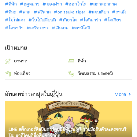
ที่พัก
ฤดูหนาว
ของฝาก
ฮอกไกโด
สภาพอากาศ
หิมะ
พาส
ฟรีพาส
onitsuka tiger
แผนเที่ยว
ราเม็ง
ใบไม้แดง
ใบไม้เปลี่ยนสี
เกียวโต
โอกินาว่า
โตเกียว
โอซาก้า
เครื่องราง
เงินเยน
คามิโคจิ
เป้าหมาย
อาหาร
ที่พัก
ท่องเที่ยว
วัฒนธรรม ประเพณี
อัพเดทข่าวล่าสุดในญี่ปุ่น
More
LINE สติ๊กเกอร์ศิลปินการ์ตูนนิชิทีมูระ ยูจิ ร่วมมือกับตัวละครซานริ
โอ! มาที่โดนกิซื้อสินค้าจำกัด