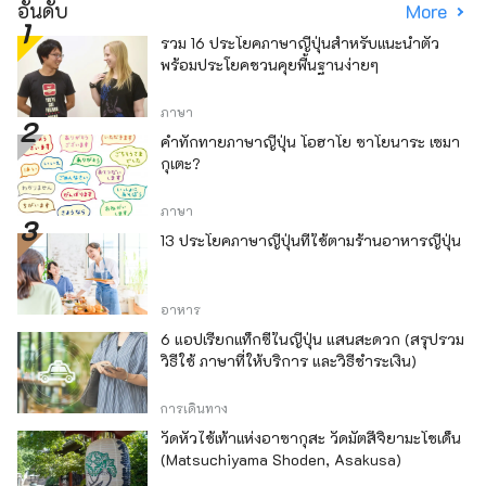
อันดับ
More
รวม 16 ประโยคภาษาญี่ปุ่นสำหรับแนะนำตัว
พร้อมประโยคชวนคุยพื้นฐานง่ายๆ
ภาษา
คำทักทายภาษาญี่ปุ่น โอฮาโย ซาโยนาระ เซมา
กุเตะ?
ภาษา
13 ประโยคภาษาญี่ปุ่นที่ใช้ตามร้านอาหารญี่ปุ่น
อาหาร
6 แอปเรียกแท็กซี่ในญี่ปุ่น แสนสะดวก (สรุปรวม
วิธีใช้ ภาษาที่ให้บริการ และวิธีชำระเงิน)
การเดินทาง
วัดหัวไช้เท้าแห่งอาซากุสะ วัดมัตสึจิยามะโชเด็น
(Matsuchiyama Shoden, Asakusa)