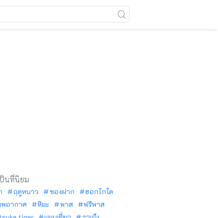
เป็นที่นิยม
ัก
ฤดูหนาว
ของฝาก
ฮอกไกโด
าพอากาศ
หิมะ
พาส
ฟรีพาส
tsuka tiger
แผนเที่ยว
ราเม็ง