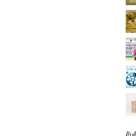
202
อันด