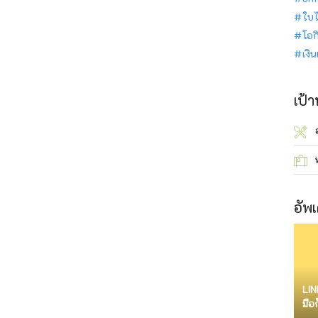
ใบไ
โอก
เงิ
เป้
อัพเ
LIN
มือ
จำก