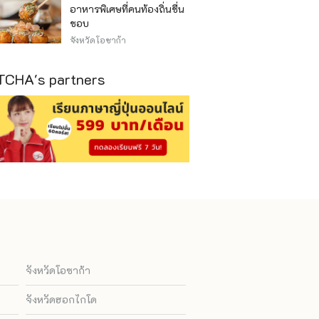
อาหารพิเศษที่คนท้องถิ่นชื่น
ชอบ
จังหวัดโอซาก้า
CHA's partners
จังหวัดโอซาก้า
จังหวัดฮอกไกโด