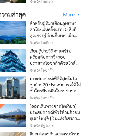
Asakusa)
จังหวัดโตเกียว
วามล่าสุด
More
สำหรับผู้ที่มาเยือนภูเขาทา
คาโอะเป็นครั้งแรก: 5 สิ่งที่
คุณควรรู้ก่อนขึ้นเขา เพื่อ
ให้การปีนเขาเป็นไปอย่าง
จังหวัดโตเกียว
สนุกสนาน
เรียนรู้ประวัติศาสตร์ไป
พร้อมกับการวิ่งรอบ
ปราสาทโอซาก้าด้วยไกด์
เสียง "วิ่ง วิ่ง เรียนรู้"
จังหวัดโอซาก้า
ประสบการณ์ที่ดีที่สุดในโอ
ซาก้า: 20 ประสบการณ์ที่ไม่
ซ้ำใครที่จะเพิ่มในรายการสิ่ง
ที่อยากทำในการเดินทาง
จังหวัดโอซาก้า
ของคุณ
[ออกเดินทางจากโตเกียว]
ประสบการณ์ทัวร์ส่วนตัวชม
ภูเขาไฟฟูจิ | วันแห่งอิสรภาพ
สุดหรู
จังหวัดชิซูโอกะ
ลิ้มรสโอซาก้าแบบครบถ้วน: