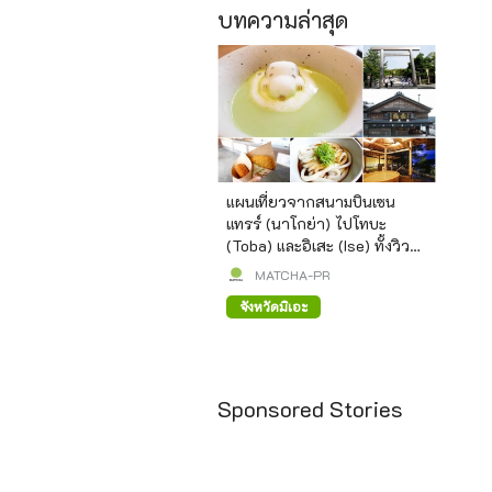
บทความล่าสุด
แผนเที่ยวจากสนามบินเซน
แทรร์ (นาโกย่า) ไปโทบะ
(Toba) และอิเสะ (Ise) ทั้งวิว
สวยและร้านอาหารอร่อย!
MATCHA-PR
จังหวัดมิเอะ
Sponsored Stories