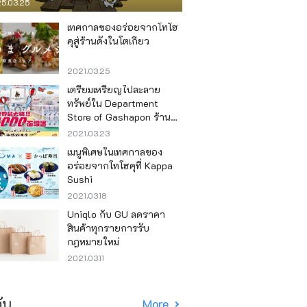
5.03.25
เทศกาลของอร่อยจากโทโฮ
คุสู่ร้านดังในโตเกียว
2021.03.25
เตรียมเหรียญไปละลาย
ทรัพย์ใน Department
Store of Gashapon ร้านที่มี
เครื่องกาชาปองเยอะที่สุดใน
2021.03.23
โลก อิเคะบุคุโระ
เมนูพิเศษในเทศกาลของ
อร่อยจากโทโฮคุที่ Kappa
Sushi
2021.03.18
Uniqlo กับ GU ลดราคา
สินค้าทุกรายการรับ
กฎหมายใหม่
2021.03.11
ับ
More