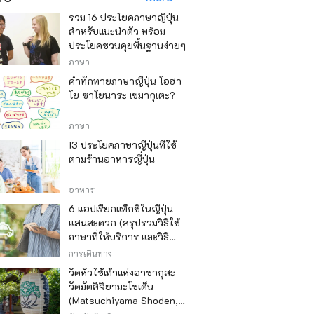
รวม 16 ประโยคภาษาญี่ปุ่น
สำหรับแนะนำตัว พร้อม
ประโยคชวนคุยพื้นฐานง่ายๆ
ภาษา
คำทักทายภาษาญี่ปุ่น โอฮา
โย ซาโยนาระ เซมากุเตะ?
ภาษา
13 ประโยคภาษาญี่ปุ่นที่ใช้
ตามร้านอาหารญี่ปุ่น
อาหาร
6 แอปเรียกแท็กซี่ในญี่ปุ่น
แสนสะดวก (สรุปรวมวิธีใช้
ภาษาที่ให้บริการ และวิธี
ชำระเงิน)
การเดินทาง
วัดหัวไช้เท้าแห่งอาซากุสะ
วัดมัตสึจิยามะโชเด็น
(Matsuchiyama Shoden,