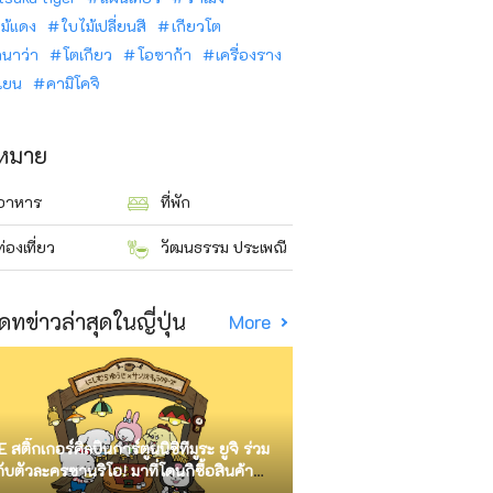
ม้แดง
ใบไม้เปลี่ยนสี
เกียวโต
ินาว่า
โตเกียว
โอซาก้า
เครื่องราง
นเยน
คามิโคจิ
าหมาย
อาหาร
ที่พัก
ท่องเที่ยว
วัฒนธรรม ประเพณี
ดทข่าวล่าสุดในญี่ปุ่น
More
E สติ๊กเกอร์ศิลปินการ์ตูนนิชิทีมูระ ยูจิ ร่วม
กับตัวละครซานริโอ! มาที่โดนกิซื้อสินค้า
ัด