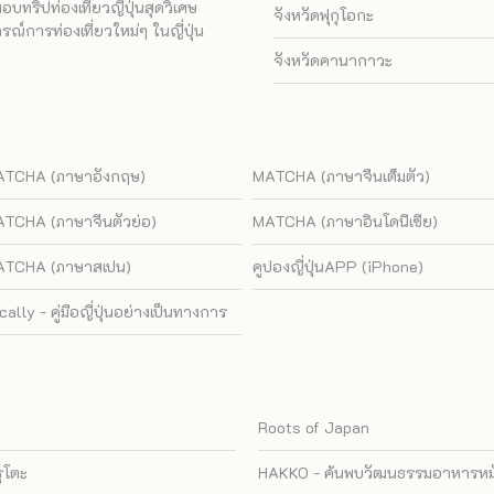
ทริปท่องเที่ยวญี่ปุ่นสุดวิเศษ
จังหวัดฟุกุโอกะ
ณ์การท่องเที่ยวใหม่ๆ ในญี่ปุ่น
จังหวัดคานากาวะ
TCHA (ภาษาอังกฤษ)
MATCHA (ภาษาจีนเต็มตัว)
TCHA (ภาษาจีนตัวย่อ)
MATCHA (ภาษาอินโดนีเซีย)
TCHA (ภาษาสเปน)
คูปองญี่ปุ่นAPP (iPhone)
cally - คู่มือญี่ปุ่นอย่างเป็นทางการ
Roots of Japan
รุโตะ
HAKKO - ค้นพบวัฒนธรรมอาหารหมัก