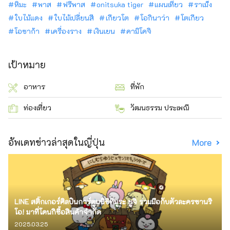
หิมะ
พาส
ฟรีพาส
onitsuka tiger
แผนเที่ยว
ราเม็ง
ใบไม้แดง
ใบไม้เปลี่ยนสี
เกียวโต
โอกินาว่า
โตเกียว
โอซาก้า
เครื่องราง
เงินเยน
คามิโคจิ
เป้าหมาย
อาหาร
ที่พัก
ท่องเที่ยว
วัฒนธรรม ประเพณี
อัพเดทข่าวล่าสุดในญี่ปุ่น
More
LINE สติ๊กเกอร์ศิลปินการ์ตูนนิชิทีมูระ ยูจิ ร่วมมือกับตัวละครซานริ
โอ! มาที่โดนกิซื้อสินค้าจำกัด
2025.03.25