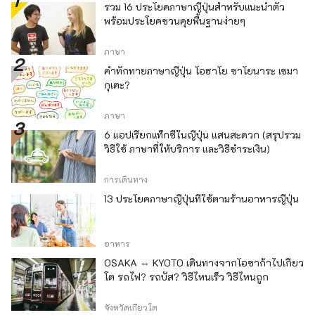
รวม 16 ประโยคภาษาญี่ปุ่นสำหรับแนะนำตัว
พร้อมประโยคชวนคุยพื้นฐานง่ายๆ
ภาษา
คำทักทายภาษาญี่ปุ่น โอฮาโย ซาโยนาระ เซมา
กุเตะ?
ภาษา
6 แอปเรียกแท็กซี่ในญี่ปุ่น แสนสะดวก (สรุปรวม
วิธีใช้ ภาษาที่ให้บริการ และวิธีชำระเงิน)
การเดินทาง
13 ประโยคภาษาญี่ปุ่นที่ใช้ตามร้านอาหารญี่ปุ่น
อาหาร
OSAKA ⇔ KYOTO เดินทางจากโอซาก้าไปเกียว
โต รถไฟ? รถบัส? วิธีไหนเร็ว วิธีไหนถูก
จังหวัดเกียวโต