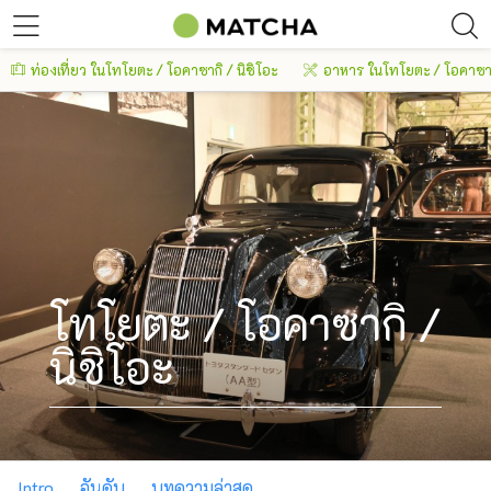
ท่องเที่ยว ในโทโยตะ / โอคาซากิ / นิชิโอะ
อาหาร ในโทโยตะ / โอคาซากิ
โทโยตะ / โอคาซากิ /
นิชิโอะ
Intro
อันดับ
บทความล่าสุด