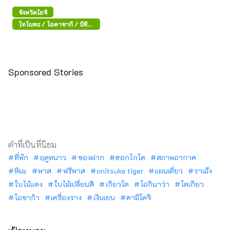
และมาโกเมะจูกุ
ズ
จังหวัดไอจิ
โทโยตะ / โอคาซากิ / นิชิ
โอะ
Sponsored Stories
คำที่เป็นที่นิยม
ที่พัก
ฤดูหนาว
ของฝาก
ฮอกไกโด
สภาพอากาศ
หิมะ
พาส
ฟรีพาส
onitsuka tiger
แผนเที่ยว
ราเม็ง
ใบไม้แดง
ใบไม้เปลี่ยนสี
เกียวโต
โอกินาว่า
โตเกียว
โอซาก้า
เครื่องราง
เงินเยน
คามิโคจิ