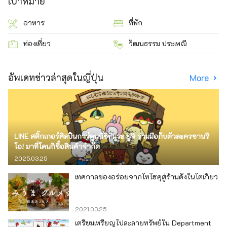
เป้าหมาย
อาหาร
ที่พัก
ท่องเที่ยว
วัฒนธรรม ประเพณี
อัพเดทข่าวล่าสุดในญี่ปุ่น
More
LINE สติ๊กเกอร์ศิลปินการ์ตูนนิชิทีมูระ ยูจิ ร่วมมือกับตัวละครซานริ
โอ! มาที่โดนกิซื้อสินค้าจำกัด
2025.03.25
เทศกาลของอร่อยจากโทโฮคุสู่ร้านดังในโตเกียว
2021.03.25
เตรียมเหรียญไปละลายทรัพย์ใน Department