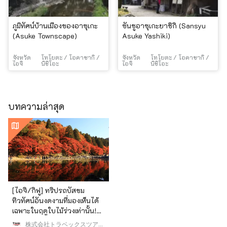
ภูมิทัศน์บ้านเมืองของอาซุเกะ
ซันชูอาซุเกะยาชิกิ (Sansyu
(Asuke Townscape)
Asuke Yashiki)
จังหวัด
โทโยตะ / โอคาซากิ /
จังหวัด
โทโยตะ / โอคาซากิ /
ไอจิ
นิชิโอะ
ไอจิ
นิชิโอะ
บทความล่าสุด
[ไอจิ/กิฟู] ทริปรถบัสชม
ทิวทัศน์อันงดงามที่มองเห็นได้
เฉพาะในฤดูใบไม้ร่วงเท่านั้น!
โครันเคอิ, โอบาระ ชิกิซากุระ
株式会社トラベックスツアー