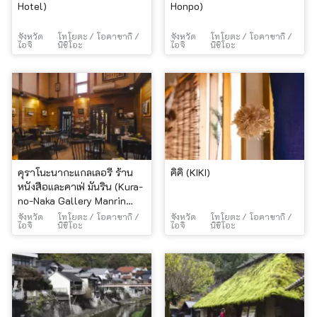
Hotel)
Honpo)
จังหวัด
โทโยตะ / โอคาซากิ /
จังหวัด
โทโยตะ / โอคาซากิ /
ไอจิ
นิชิโอะ
ไอจิ
นิชิโอะ
คุราโนะนากะแกลเลอรี ร้าน
คิคิ (KIKI)
หนังสือและคาเฟ่ มันริน (Kura-
no-Naka Gallery Manrin
Bookshop & Café)
จังหวัด
โทโยตะ / โอคาซากิ /
จังหวัด
โทโยตะ / โอคาซากิ /
ไอจิ
นิชิโอะ
ไอจิ
นิชิโอะ