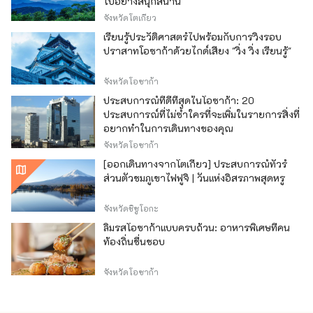
ไปอย่างสนุกสนาน
จังหวัดโตเกียว
เรียนรู้ประวัติศาสตร์ไปพร้อมกับการวิ่งรอบ
ปราสาทโอซาก้าด้วยไกด์เสียง "วิ่ง วิ่ง เรียนรู้"
จังหวัดโอซาก้า
ประสบการณ์ที่ดีที่สุดในโอซาก้า: 20
ประสบการณ์ที่ไม่ซ้ำใครที่จะเพิ่มในรายการสิ่งที่
อยากทำในการเดินทางของคุณ
จังหวัดโอซาก้า
[ออกเดินทางจากโตเกียว] ประสบการณ์ทัวร์
ส่วนตัวชมภูเขาไฟฟูจิ | วันแห่งอิสรภาพสุดหรู
จังหวัดชิซูโอกะ
ลิ้มรสโอซาก้าแบบครบถ้วน: อาหารพิเศษที่คน
ท้องถิ่นชื่นชอบ
จังหวัดโอซาก้า