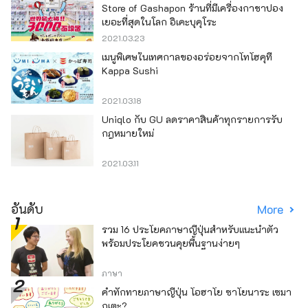
Store of Gashapon ร้านที่มีเครื่องกาชาปอง
เยอะที่สุดในโลก อิเคะบุคุโระ
2021.03.23
เมนูพิเศษในเทศกาลของอร่อยจากโทโฮคุที่
Kappa Sushi
2021.03.18
Uniqlo กับ GU ลดราคาสินค้าทุกรายการรับ
กฎหมายใหม่
2021.03.11
อันดับ
More
รวม 16 ประโยคภาษาญี่ปุ่นสำหรับแนะนำตัว
พร้อมประโยคชวนคุยพื้นฐานง่ายๆ
ภาษา
คำทักทายภาษาญี่ปุ่น โอฮาโย ซาโยนาระ เซมา
กุเตะ?