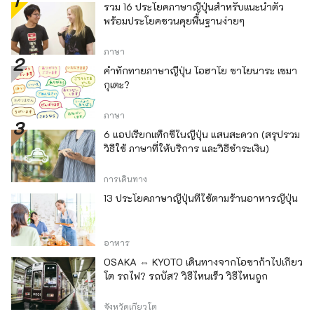
รวม 16 ประโยคภาษาญี่ปุ่นสำหรับแนะนำตัว
พร้อมประโยคชวนคุยพื้นฐานง่ายๆ
ภาษา
คำทักทายภาษาญี่ปุ่น โอฮาโย ซาโยนาระ เซมา
กุเตะ?
ภาษา
6 แอปเรียกแท็กซี่ในญี่ปุ่น แสนสะดวก (สรุปรวม
วิธีใช้ ภาษาที่ให้บริการ และวิธีชำระเงิน)
การเดินทาง
13 ประโยคภาษาญี่ปุ่นที่ใช้ตามร้านอาหารญี่ปุ่น
อาหาร
OSAKA ⇔ KYOTO เดินทางจากโอซาก้าไปเกียว
โต รถไฟ? รถบัส? วิธีไหนเร็ว วิธีไหนถูก
จังหวัดเกียวโต