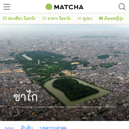
ท่องเที่ยว ในซาไก
อาหาร ในซาไก
คูปอง
อัพเดทญี่ปุ่น
ซาไก
Intro
อันดับ
บทความล่าสุด