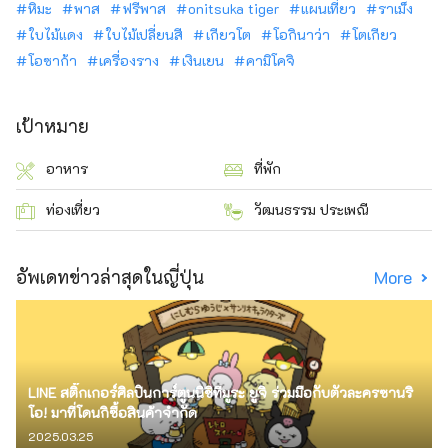
หิมะ
พาส
ฟรีพาส
onitsuka tiger
แผนเที่ยว
ราเม็ง
ใบไม้แดง
ใบไม้เปลี่ยนสี
เกียวโต
โอกินาว่า
โตเกียว
โอซาก้า
เครื่องราง
เงินเยน
คามิโคจิ
เป้าหมาย
อาหาร
ที่พัก
ท่องเที่ยว
วัฒนธรรม ประเพณี
อัพเดทข่าวล่าสุดในญี่ปุ่น
More
LINE สติ๊กเกอร์ศิลปินการ์ตูนนิชิทีมูระ ยูจิ ร่วมมือกับตัวละครซานริ
โอ! มาที่โดนกิซื้อสินค้าจำกัด
2025.03.25