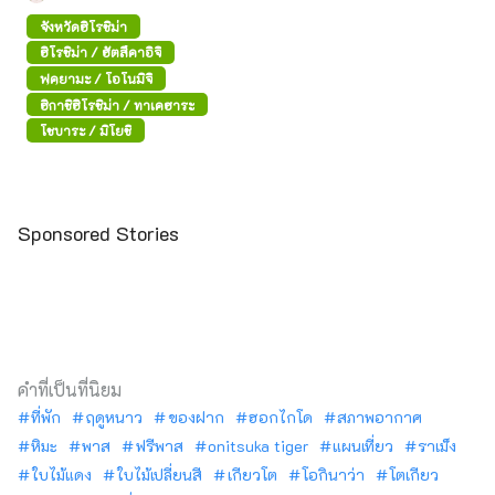
จังหวัดฮิโรชิม่า
ฮิโรชิม่า / ฮัตสึคาอิจิ
ฟุคุยามะ / โอโนมิจิ
ฮิกาชิฮิโรชิม่า / ทาเคฮาระ
โชบาระ / มิโยชิ
Sponsored Stories
คำที่เป็นที่นิยม
ที่พัก
ฤดูหนาว
ของฝาก
ฮอกไกโด
สภาพอากาศ
หิมะ
พาส
ฟรีพาส
onitsuka tiger
แผนเที่ยว
ราเม็ง
ใบไม้แดง
ใบไม้เปลี่ยนสี
เกียวโต
โอกินาว่า
โตเกียว