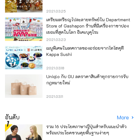
2021.03.25
เตรียมเหรียญไปละลายทรัพย์ใน Department
Store of Gashapon ร้านที่มีเครื่องกาชาปอง
เยอะที่สุดในโลก อิเคะบุคุโระ
2021.03.23
เมนูพิเศษในเทศกาลของอร่อยจากโทโฮคุที่
Kappa Sushi
2021.03.18
Uniqlo กับ GU ลดราคาสินค้าทุกรายการรับ
กฎหมายใหม่
2021.03.11
อันดับ
More
รวม 16 ประโยคภาษาญี่ปุ่นสำหรับแนะนำตัว
พร้อมประโยคชวนคุยพื้นฐานง่ายๆ