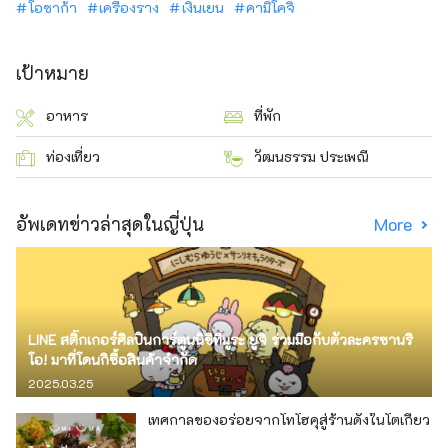
โอซาก้า
เครื่องราง
เงินเยน
คามิโคจิ
เป้าหมาย
อาหาร
ที่พัก
ท่องเที่ยว
วัฒนธรรม ประเพณี
อัพเดทข่าวล่าสุดในญี่ปุ่น
More
LINE สติ๊กเกอร์ศิลปินการ์ตูนนิชิทีมูระ ยูจิ ร่วมมือกับตัวละครซานริ
โอ! มาที่โดนกิซื้อสินค้าจำกัด
2025.03.25
เทศกาลของอร่อยจากโทโฮคุสู่ร้านดังในโตเกียว