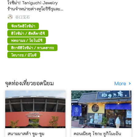
โรชิม่า! Taniguchi Jewelry
ร้านจำหน่ายต่างหูโอริซึรุและ
เครื่องประดับไข่มุกญี่ปุ่น
谷口宝石
จังหวัดฮิโรชิม่า
ฮิโรชิม่า / ฮัตสึคาอิจิ
ฟุคุยามะ / โอโนมิจิ
ฮิกาชิฮิโรชิม่า / ทาเคฮาระ
โชบาระ / มิโยชิ
จุดท่องเที่ยวยอดนิยม
More
สนามมาสด้า ซูม-ซูม
คอนเนียคุ ไซกะ ยูกิโนะอัน