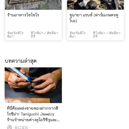
ร้านอาหารโซโซโร
ซูนายา แรนช์ (ฟาร์มเกษตรคู
โบะ)
จังหวัดฮิโร
ฮิโรชิม่า / ฮัตสึคา
จังหวัดฮิโร
ฮิโรชิม่า / ฮัตสึคา
ชิม่า
อิจิ
ชิม่า
อิจิ
บทความล่าสุด
ที่นี่คือแหล่งขายของฝากจากฮิ
โรชิม่า! Taniguchi Jewelry
ร้านจำหน่ายต่างหูโอริซึรุและ
เครื่องประดับไข่มุกญี่ปุ่น
谷口宝石