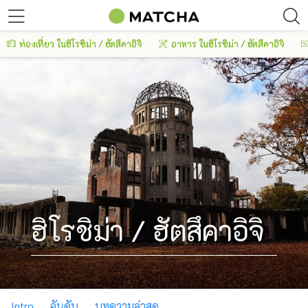
ท่องเที่ยว ในฮิโรชิม่า / ฮัตสึคาอิจิ
อาหาร ในฮิโรชิม่า / ฮัตสึคาอิจิ
ฮิโรชิม่า / ฮัตสึคาอิจิ
Intro
อันดับ
บทความล่าสุด