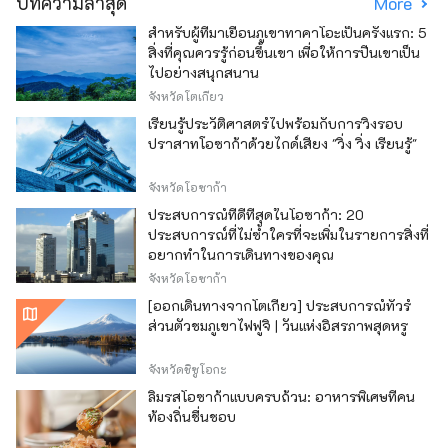
บทความล่าสุด
More
สำหรับผู้ที่มาเยือนภูเขาทาคาโอะเป็นครั้งแรก: 5
สิ่งที่คุณควรรู้ก่อนขึ้นเขา เพื่อให้การปีนเขาเป็น
ไปอย่างสนุกสนาน
จังหวัดโตเกียว
เรียนรู้ประวัติศาสตร์ไปพร้อมกับการวิ่งรอบ
ปราสาทโอซาก้าด้วยไกด์เสียง "วิ่ง วิ่ง เรียนรู้"
จังหวัดโอซาก้า
ประสบการณ์ที่ดีที่สุดในโอซาก้า: 20
ประสบการณ์ที่ไม่ซ้ำใครที่จะเพิ่มในรายการสิ่งที่
อยากทำในการเดินทางของคุณ
จังหวัดโอซาก้า
[ออกเดินทางจากโตเกียว] ประสบการณ์ทัวร์
ส่วนตัวชมภูเขาไฟฟูจิ | วันแห่งอิสรภาพสุดหรู
จังหวัดชิซูโอกะ
ลิ้มรสโอซาก้าแบบครบถ้วน: อาหารพิเศษที่คน
ท้องถิ่นชื่นชอบ