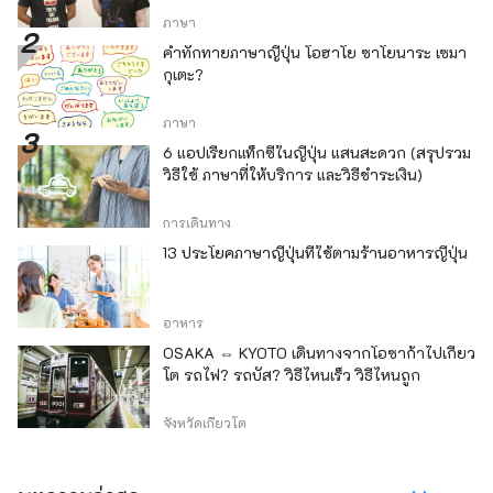
ภาษา
คำทักทายภาษาญี่ปุ่น โอฮาโย ซาโยนาระ เซมา
กุเตะ?
ภาษา
6 แอปเรียกแท็กซี่ในญี่ปุ่น แสนสะดวก (สรุปรวม
วิธีใช้ ภาษาที่ให้บริการ และวิธีชำระเงิน)
การเดินทาง
13 ประโยคภาษาญี่ปุ่นที่ใช้ตามร้านอาหารญี่ปุ่น
อาหาร
OSAKA ⇔ KYOTO เดินทางจากโอซาก้าไปเกียว
โต รถไฟ? รถบัส? วิธีไหนเร็ว วิธีไหนถูก
จังหวัดเกียวโต