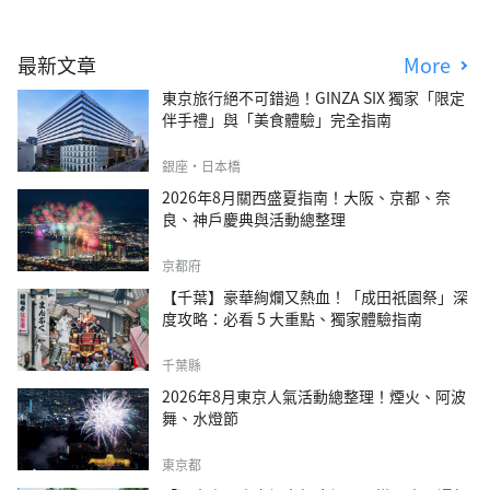
最新文章
More
東京旅行絕不可錯過！GINZA SIX 獨家「限定
伴手禮」與「美食體驗」完全指南
銀座・日本橋
2026年8月關西盛夏指南！大阪、京都、奈
良、神戶慶典與活動總整理
京都府
【千葉】豪華絢爛又熱血！「成田祇園祭」深
度攻略：必看 5 大重點、獨家體驗指南
千葉縣
2026年8月東京人氣活動總整理！煙火、阿波
舞、水燈節
東京都