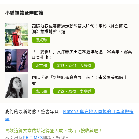
小編推薦延伸閱讀
跟隨浪客佐藤健遊走動盪幕末時代！電影《神劍闖江
湖》拍攝地點10選
滋賀縣
「百變影后」長澤雅美出道20週年紀念，寫真集、寫真
展齊推出！
東京都
澀谷・原宿・表參道
國民老婆「新垣結衣寫真展」來了！未公開美照線上
看！
東京都
澀谷・原宿・表參道
我們的最新動態！臉書專頁：
Matcha 與在地人同趣的日本旅遊指
南
喜歡這篇文章的話記得登入或下載app按收藏喔！
本文根據
PR TIMES
翻譯、轉載。