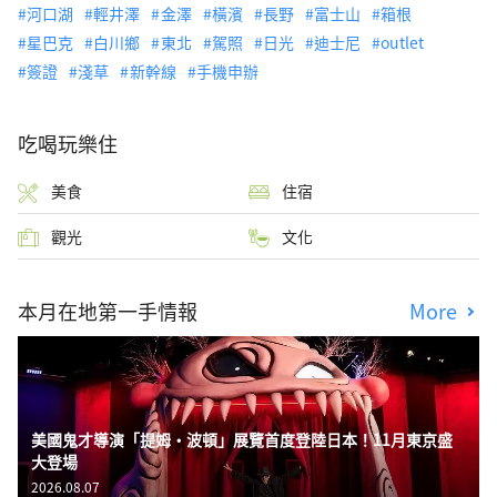
河口湖
輕井澤
金澤
橫濱
長野
富士山
箱根
星巴克
白川鄉
東北
駕照
日光
迪士尼
outlet
簽證
淺草
新幹線
手機申辦
吃喝玩樂住
美食
住宿
觀光
文化
本月在地第一手情報
More
美國鬼才導演「提姆・波頓」展覽首度登陸日本！11月東京盛
大登場
2026.08.07