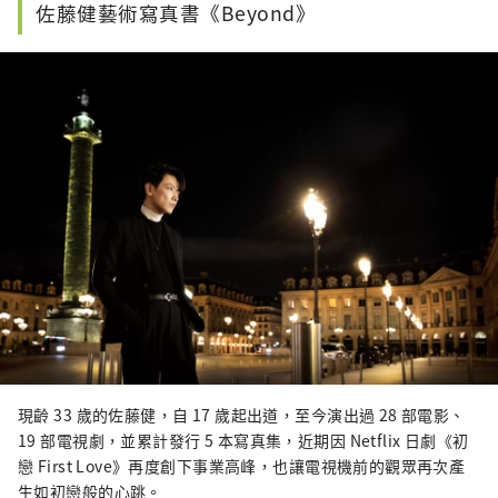
佐藤健藝術寫真書《Beyond》
現齡 33 歲的佐藤健，自 17 歲起出道，至今演出過 28 部電影、
19 部電視劇，並累計發行 5 本寫真集，近期因 Netflix 日劇《初
戀 First Love》再度創下事業高峰，也讓電視機前的觀眾再次產
生如初戀般的心跳。