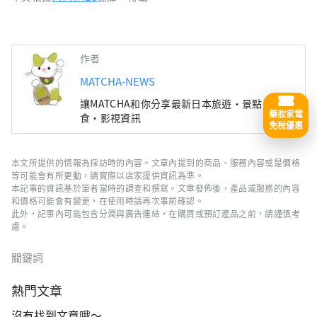
作者
MATCHA-NEWS
讓MATCHA和你分享最新日本旅遊・景點・美
藥妝家電
食・影視資訊
免稅優惠
本文所提供的情報為採訪時的內容。文章內提到的商品、服務內容或是價格
等可能會有所更動，請實際以店家提供資訊為準。
本記事的資訊基於筆者當時的調查和撰寫。文章發佈後，產品或服務的內容
和價格可能會有變更，在使用時請再次事前確認。
此外，記事內可能包含分潤與廣告連結，在購買或預訂產品之前，請謹慎考
慮。
關鍵詞
熱門文章
沒有找到文章哦～