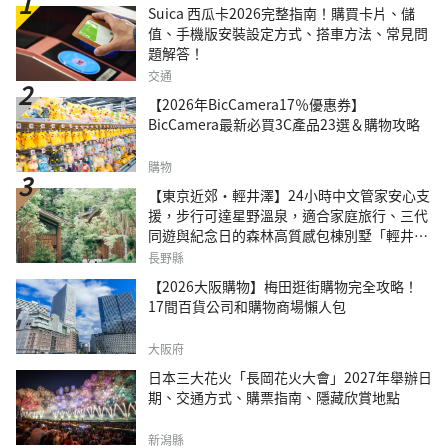
Suica 西瓜卡2026完整指南！購買卡片、儲
值、手機版安裝設定方式、搭車方法、常見問
題解答！
交通
【2026年BicCamera17％優惠券】
BicCamera最新必買3C產品23選＆購物攻略
購物
【東京近郊・輕井澤】24小時中文管家安心支
援，步行可達星野溫泉，適合家庭旅行、三代
同遊與紀念日的森林高質感包棟別墅「輕井澤
森四季VILLA」
長野縣
【2026大阪購物】梅田逛街購物完全攻略！
17間百貨公司和購物商場懶人包
大阪府
日本三大花火「長岡花火大會」2027年舉辦日
期、交通方式、購票指南、隱藏欣賞地點
新潟縣