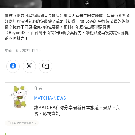
喜歡《戀愛可以持續到天長地久》飾演天堂醫生的佐藤健，還是《神劍闖
江湖》裡演活劍心的佐藤健？或是《初戀 First Love》中飾演晴道的佐藤
健？擁有不同風格魅力的佐藤健，預計在年底推出藝術寫真書
《Beyond》，由台灣平面設計師聶永真操刀，讓粉絲能再次認識佐藤健
更新日期 :
2022.12.20
作者
MATCHA-NEWS
讓MATCHA和你分享最新日本旅遊・景點・美
食・影視資訊
本服務包含贊助廣告。