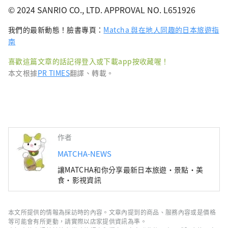
© 2024 SANRIO CO., LTD. APPROVAL NO. L651926
我們的最新動態！臉書專頁：
Matcha 與在地人同趣的日本旅遊指
南
喜歡這篇文章的話記得登入或下載app按收藏喔！
本文根據
PR TIMES
翻譯、轉載。
作者
MATCHA-NEWS
讓MATCHA和你分享最新日本旅遊・景點・美
食・影視資訊
本文所提供的情報為採訪時的內容。文章內提到的商品、服務內容或是價格
等可能會有所更動，請實際以店家提供資訊為準。