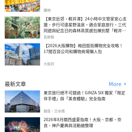
購物
【東京近郊・輕井澤】24小時中文管家安心支
援，步行可達星野溫泉，適合家庭旅行、三代
同遊與紀念日的森林高質感包棟別墅「輕井澤
森四季VILLA」
長野縣
【2026大阪購物】梅田逛街購物完全攻略！
17間百貨公司和購物商場懶人包
大阪府
最新文章
More
東京旅行絕不可錯過！GINZA SIX 獨家「限定
伴手禮」與「美食體驗」完全指南
銀座・日本橋
2026年8月關西盛夏指南！大阪、京都、奈
良、神戶慶典與活動總整理