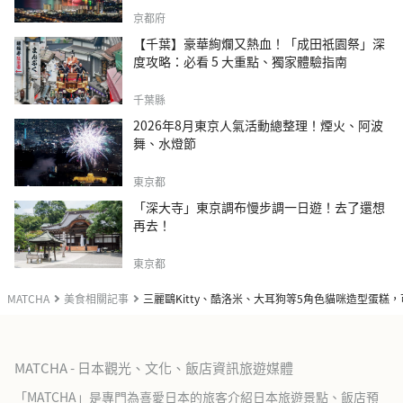
京都府
【千葉】豪華絢爛又熱血！「成田祇園祭」深
度攻略：必看 5 大重點、獨家體驗指南
千葉縣
2026年8月東京人氣活動總整理！煙火、阿波
舞、水燈節
東京都
「深大寺」東京調布慢步調一日遊！去了還想
再去！
東京都
MATCHA
美食相關記事
三麗鷗Kitty、酷洛米、大耳狗等5角色貓咪造型蛋糕
MATCHA - 日本觀光、文化、飯店資訊旅遊媒體
「MATCHA」是專門為喜愛日本的旅客介紹日本旅遊景點、飯店預