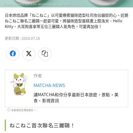
日本烘焙品牌「ねこねこ」以可愛療癒貓咪造型吐司攻佔貓奴的心。近期
ねこねこ聯名三麗鷗一起耍可愛，將貓咪造型蛋糕畫上酷洛米、Hello 
Kitty、大耳狗喜拿等五位三麗鷗人氣角色，可愛再加倍！
更新日期 :
2024.07.16
作者
MATCHA-NEWS
讓MATCHA和你分享最新日本旅遊・景點・美
食・影視資訊
本服務包含贊助廣告。
ねこねこ首次聯名三麗鷗！