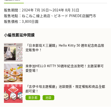
販售期間：2024年 7⽉ 16日〜2024年 8月 31日
販售地點：ねこねこ線上商店、ピネード PINEDE店舖門市
販售價格：3,800日圓
小編推薦延伸閱讀
「日本郵局Ｘ三麗鷗」Hello Kitty 50 週年紀念商品限
定販售中！
來參加HELLO KITTY 50週年紀念派對吧！主題菜單可
愛登場！
「吉伊卡哇主題餐廳」池袋開張，限定餐點和商品全都
超可愛！
東京都
池袋