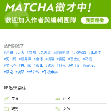
熱門關鍵字
沖繩
大阪
京都
名古屋
環球影城
JRPASS
北海道
河口湖
輕井澤
金澤
橫濱
長野
富士山
箱根
星巴克
白川鄉
東北
駕照
日光
迪士尼
outlet
簽證
淺草
新幹線
手機申辦
吃喝玩樂住
美食
住宿
觀光
文化