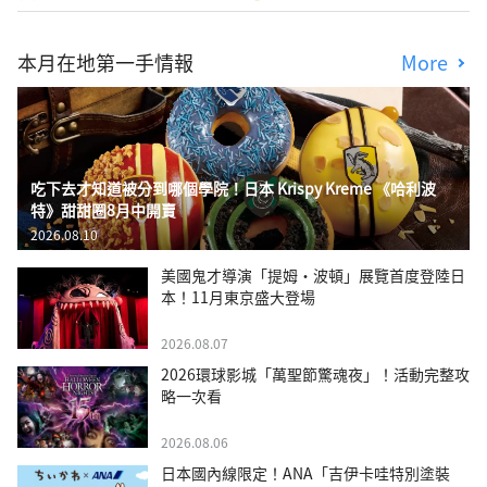
本月在地第一手情報
More
吃下去才知道被分到哪個學院！日本 Krispy Kreme 《哈利波
特》甜甜圈8月中開賣
2026.08.10
美國鬼才導演「提姆・波頓」展覽首度登陸日
本！11月東京盛大登場
2026.08.07
2026環球影城「萬聖節驚魂夜」！活動完整攻
略一次看
2026.08.06
日本國內線限定！ANA「吉伊卡哇特別塗裝