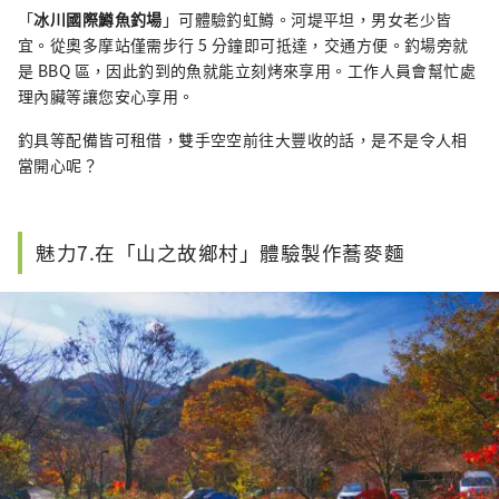
「
冰川國際鱒魚釣場
」可體驗釣虹鱒。河堤平坦，男女老少皆
宜。從奧多摩站僅需步行 5 分鐘即可抵達，交通方便。釣場旁就
是 BBQ 區，因此釣到的魚就能立刻烤來享用。工作人員會幫忙處
理內臟等讓您安心享用。
釣具等配備皆可租借，雙手空空前往大豐收的話，是不是令人相
當開心呢？
魅力7.在「山之故鄉村」體驗製作蕎麥麵