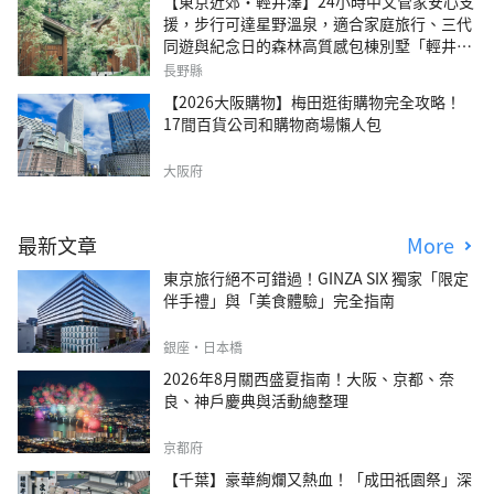
【東京近郊・輕井澤】24小時中文管家安心支
援，步行可達星野溫泉，適合家庭旅行、三代
同遊與紀念日的森林高質感包棟別墅「輕井澤
森四季VILLA」
長野縣
【2026大阪購物】梅田逛街購物完全攻略！
17間百貨公司和購物商場懶人包
大阪府
最新文章
More
東京旅行絕不可錯過！GINZA SIX 獨家「限定
伴手禮」與「美食體驗」完全指南
銀座・日本橋
2026年8月關西盛夏指南！大阪、京都、奈
良、神戶慶典與活動總整理
京都府
【千葉】豪華絢爛又熱血！「成田祇園祭」深