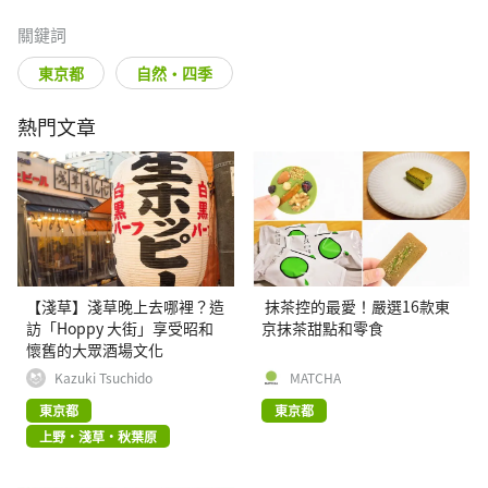
關鍵詞
東京都
自然・四季
熱門文章
【淺草】淺草晚上去哪裡？造
抹茶控的最愛！嚴選16款東
訪「Hoppy 大街」享受昭和
京抹茶甜點和零食
懷舊的大眾酒場文化
Kazuki Tsuchido
MATCHA
東京都
東京都
上野・淺草・秋葉原