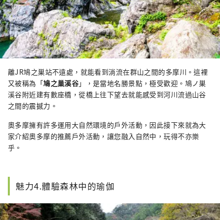
離JR鳩之巣站不遠處，就能看到淌流在群山之間的多摩川。這裡
又被稱為「
鳩之巢溪谷
」，是當地名勝景點，極受歡迎。鳩ノ巣
溪谷附近建有數座橋，從橋上往下望去就能感受到河川流過山谷
之間的震撼力。
奧多摩擁有許多運用大自然環境的戶外活動，因此接下來就為大
家介紹奧多摩的推薦戶外活動，讓您融入自然中，玩得不亦樂
乎。
魅力4.體驗森林中的瑜伽