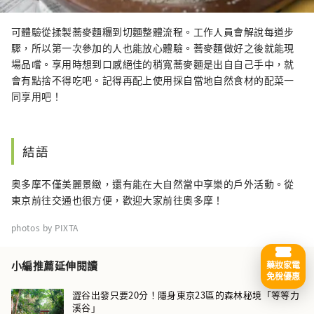
可體驗從揉製蕎麥麵糰到切麵整體流程。工作人員會解說每道步
驟，所以第一次參加的人也能放心體驗。蕎麥麵做好之後就能現
場品嚐。享用時想到口感絕佳的稍寬蕎麥麵是出自自己手中，就
會有點捨不得吃吧。記得再配上使用採自當地自然食材的配菜一
同享用吧！
結語
奥多摩不僅美麗景緻，還有能在大自然當中享樂的戶外活動。從
東京前往交通也很方便，歡迎大家前往奧多摩！
photos by PIXTA
小編推薦延伸閱讀
藥妝家電
免稅優惠
澀谷出發只要20分！隱身東京23區的森林秘境「等等力
溪谷」