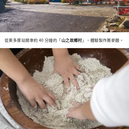
從奥多摩站開車約 40 分鐘的「
山之故鄉村
」，體驗製作蕎麥麵。