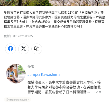
誰說東京只有高樓大廈？來到奧多摩可以探索 11℃ 的「日原鍾乳洞」神
秘地底世界、漫步翠綠的奧多摩湖，還有具震撼力的鳩之巢溪谷。本篇整
理奧多摩7 大魅力，包含森林瑜伽、星空絕景及手作蕎麥麵體驗。從新宿
搭乘電車直達，在東京西邊來一場洗滌身心的森林浴吧！
更新日期 :
2026.03.05
作者
Jumpei Kawashima
在橫濱長大，高中求學於古都鎌倉的大學校，接
著大學時期來到超都市的澀谷就讀。在英國倫敦
more
留學期間，卻莫名發起了日本料理活動，甚至當
起了料理人。目前則是一名仍在摸索中的寫作
本服務包含贊助廣告。
者。