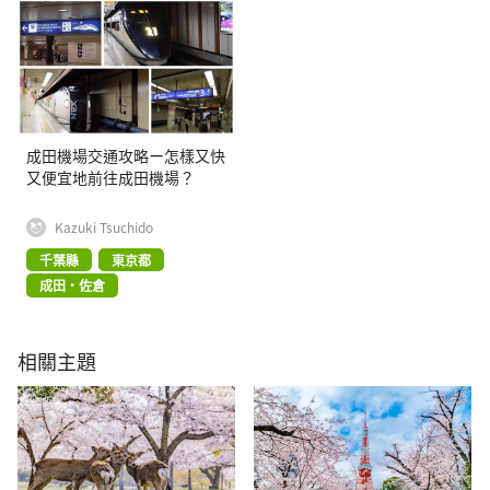
成田機場交通攻略ー怎樣又快
又便宜地前往成田機場？
Kazuki Tsuchido
千葉縣
東京都
成田・佐倉
相關主題