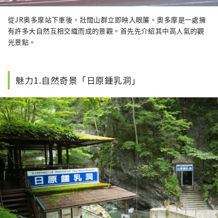
從JR奥多摩站下車後，壯闊山群立即映入眼簾。奧多摩是一處擁
有許多大自然互相交織而成的景觀。首先先介紹其中高人氣的觀
光景點。
魅力1.自然奇景「日原鍾乳洞」