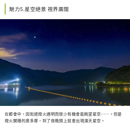
魅力5.星空絕景 視界廣闊
在都會中，因街道燈火通明而很少有機會能眺望星空……。但是
燈火闌珊的奧多摩，到了夜晚頭上就會出現滿天星空。