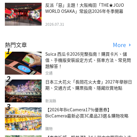
反派「惡」主題！大阪梅田「THE★JOJO
WORLD OSAKA」常設店2026年冬季開幕
2026.07.31
熱門文章
More
Suica 西瓜卡2026完整指南！購買卡片、儲
值、手機版安裝設定方式、搭車方法、常見問
題解答！
交通
日本三大花火「長岡花火大會」2027年舉辦日
期、交通方式、購票指南、隱藏欣賞地點
新潟縣
【2026年BicCamera17％優惠券】
BicCamera最新必買3C產品23選＆購物攻略
購物