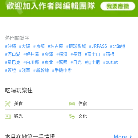
熱門關鍵字
沖繩
大阪
京都
名古屋
環球影城
JRPASS
北海道
河口湖
輕井澤
金澤
橫濱
長野
富士山
箱根
星巴克
白川鄉
東北
駕照
日光
迪士尼
outlet
簽證
淺草
新幹線
手機申辦
吃喝玩樂住
美食
住宿
觀光
文化
本月在地第一手情報
More