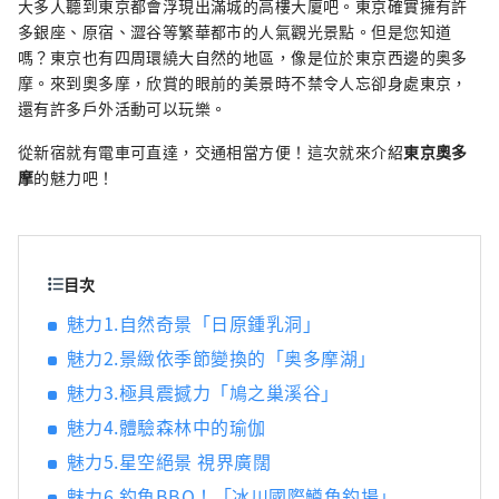
大多人聽到東京都會浮現出滿城的高樓大廈吧。東京確實擁有許
多銀座、原宿、澀谷等繁華都市的人氣觀光景點。但是您知道
嗎？東京也有四周環繞大自然的地區，像是位於東京西邊的奥多
摩。來到奧多摩，欣賞的眼前的美景時不禁令人忘卻身處東京，
還有許多戶外活動可以玩樂。
從新宿就有電車可直達，交通相當方便！這次就來介紹
東京奧多
摩
的魅力吧！
目次
魅力1.自然奇景「日原鍾乳洞」
魅力2.景緻依季節變換的「奥多摩湖」
魅力3.極具震撼力「鳩之巢溪谷」
魅力4.體驗森林中的瑜伽
魅力5.星空絕景 視界廣闊
魅力6.釣魚BBQ！「冰川國際鱒魚釣場」