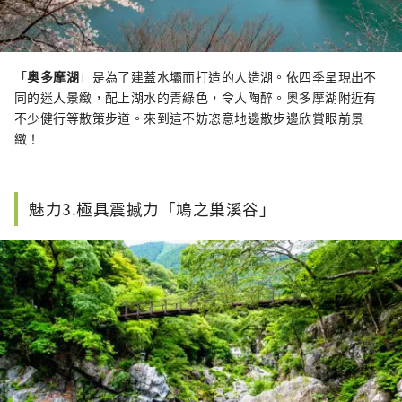
「
奥多摩湖
」是為了建蓋水壩而打造的人造湖。依四季呈現出不
同的迷人景緻，配上湖水的青綠色，令人陶醉。奥多摩湖附近有
不少健行等散策步道。來到這不妨恣意地邊散步邊欣賞眼前景
緻！
魅力3.極具震撼力「鳩之巢溪谷」