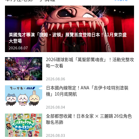
美國鬼才導演「提姆・波頓」展覽首度登陸日本！11月東京盛
大登場
2026.08.07
2026環球影城「萬聖節驚魂夜」！活動完整攻
略一次看
2026.08.06
日本國內線限定！ANA「吉伊卡哇特別塗裝
機」10月底開航
2026.08.04
全部都想收藏！日本全家 × 三麗鷗 26位角色
聯名吊飾
2026.08.03