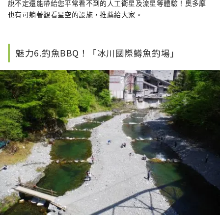
說不定還能帶給您平常看不到的人工衛星及流星等體驗！奧多摩
也有可躺著觀看星空的設施，推薦給大家。
魅力6.釣魚BBQ！「冰川國際鱒魚釣場」