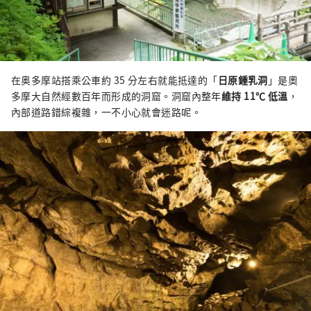
在奥多摩站搭乘公車約 35 分左右就能抵達的「
日原鍾乳洞
」是奧
多摩大自然經數百年而形成的洞窟。洞窟內整年
維持 11℃ 低溫
，
內部道路錯綜複雜，一不小心就會迷路呢。