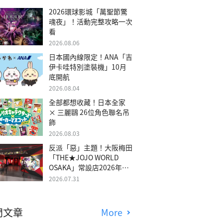
2026環球影城「萬聖節驚
魂夜」！活動完整攻略一次
看
2026.08.06
日本國內線限定！ANA「吉
伊卡哇特別塗裝機」10月
底開航
2026.08.04
全部都想收藏！日本全家
× 三麗鷗 26位角色聯名吊
飾
2026.08.03
反派「惡」主題！大阪梅田
「THE★JOJO WORLD
OSAKA」常設店2026年冬
季開幕
2026.07.31
門文章
More