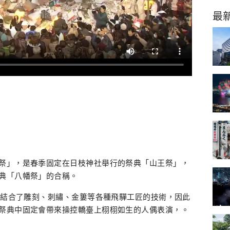
最
祭」，是春季固定在日枝神社舉行的祭典「山王祭」，
典「八幡祭」的合稱。
祭，結合了雕刻、刺繡、金簍等各種飛驒工匠的技術，因此
祭典中固定會帶來操控轎臺上栩栩如生的人偶表演，。