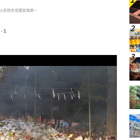
以前就完成擺放裝飾。
-１