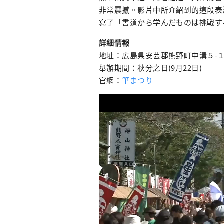
非常震撼。影片中所介紹到的這段表
寫了「書道から学んだものは挑戦す
詳細情報
地址：広島県安芸郡熊野町中溝５-１
舉辦期間：秋分之日(9月22日)
官網：
筆まつり