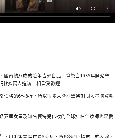
，國內約八成的毛筆皆來自此。筆祭自1935年開始舉
年吸引約5萬人造訪，相當受歡迎。
常價格的6～8折，所以很多人會在筆祭期間大量購買毛
好萊屋女星及知名模特兒化妝的全球知名化妝師也是愛
”，用毛筆書寫在長5公尺、寬6公尺巨幅布上的表演，