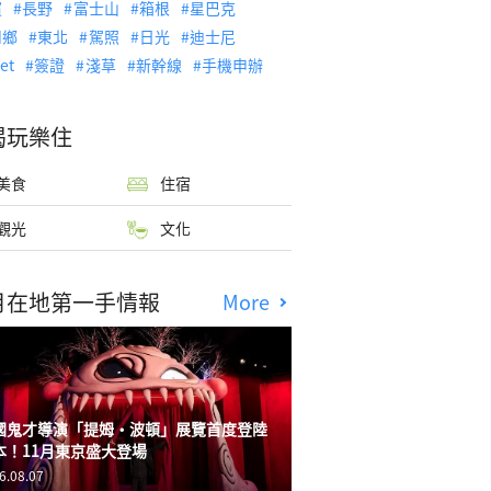
濱
長野
富士山
箱根
星巴克
川鄉
東北
駕照
日光
迪士尼
let
簽證
淺草
新幹線
手機申辦
喝玩樂住
美食
住宿
觀光
文化
月在地第一手情報
More
國鬼才導演「提姆・波頓」展覽首度登陸
本！11月東京盛大登場
6.08.07