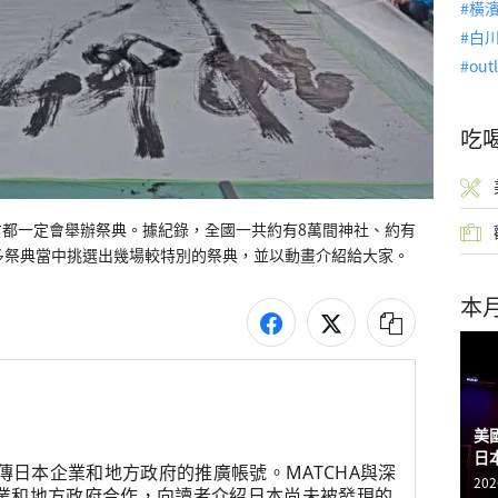
橫
白
out
吃
都一定會舉辦祭典。據紀錄，全國一共約有8萬間神社、約有
多祭典當中挑選出幾場較特別的祭典，並以動畫介紹給大家。
本
美
日
宣傳日本企業和地方政府的推廣帳號。MATCHA與深
202
業和地方政府合作，向讀者介紹日本尚未被發現的