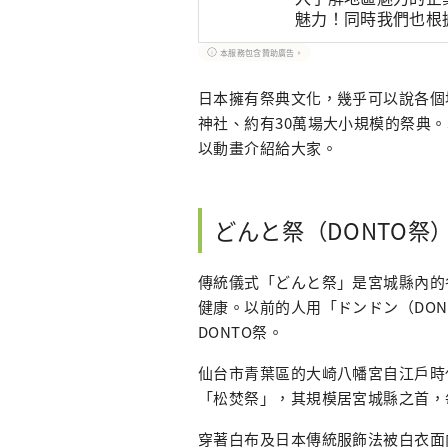
魅力！同時我們也根
文章。
本服務包含贊助廣告。
日本擁有祭典文化，幾乎可以說各個
神社、約有30萬場大小規模的祭典
以動畫介紹給大家。
どんと祭（DONTO祭
傳統儀式「どんと祭」是宮城縣內的
健康。以前的人用「ドンドン（DO
DONTO祭。
仙台市青葉區的大崎八幡宮自江戶時
「松焚祭」，其規模居宮城縣之首，
穿著白布及日本傳統服飾法被白衣面