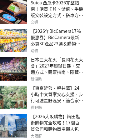
Suica 西瓜卡2026完整指
南！購買卡片、儲值、手機
版安裝設定方式、搭車方
法、常見問題解答！
交通
【2026年BicCamera17％
優惠券】BicCamera最新
必買3C產品23選＆購物攻
略
購物
日本三大花火「長岡花火大
會」2027年舉辦日期、交
通方式、購票指南、隱藏欣
賞地點
新潟縣
【東京近郊・輕井澤】24
小時中文管家安心支援，步
行可達星野溫泉，適合家庭
旅行、三代同遊與紀念日的
長野縣
森林高質感包棟別墅「輕井
【2026大阪購物】梅田逛
澤森四季VILLA」
街購物完全攻略！17間百
貨公司和購物商場懶人包
大阪府