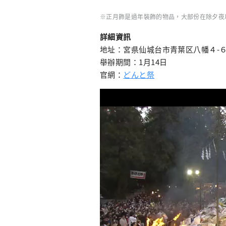
※正月飾是過年裝飾的物品，大部份在除夕夜
詳細資訊
地址：宮県仙城台市青葉区八幡４-６
舉辦期間：1月14日
官網：
どんと祭