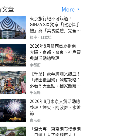
新文章
More
東京旅行絕不可錯過！
GINZA SIX 獨家「限定伴手
禮」與「美食體驗」完全指
南
銀座・日本橋
2026年8月關西盛夏指南！
大阪、京都、奈良、神戶慶
典與活動總整理
京都府
【千葉】豪華絢爛又熱血！
「成田祇園祭」深度攻略：
必看 5 大重點、獨家體驗指
南
千葉縣
2026年8月東京人氣活動總
整理！煙火、阿波舞、水燈
節
東京都
「深大寺」東京調布慢步調
一日遊！去了還想再去！