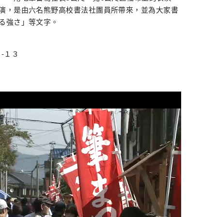
演，是由六名熊野高校書法社團員所帶來，並為大家書
る強さ」等文字。
-１３