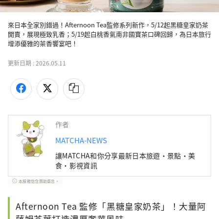
來日本全家別錯過！Afternoon Tea監修系列新作，5/12起黑糖皇家奶茶
開賣，展現極致乳香；5/19起白桃香氣南非國寶茶口碑回歸，為日本旅行
增添優雅的茶香饗宴吧！
更新日期 :
2026.05.11
作者
MATCHA-NEWS
讓MATCHA和你分享最新日本旅遊・景點・美
食・影視資訊
本服務包含贊助廣告。
Afternoon Tea 監修「黑糖皇家奶茶」！大量阿
薩姆茶葉打造濃厚奢華風味