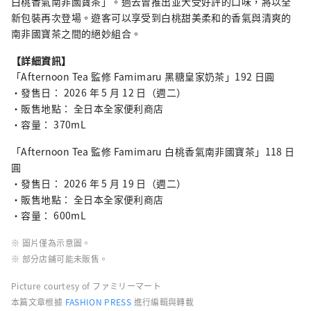
白桃香氣南非國寶茶」。過去曾推出並大受好評的口味，將以全
新包裝再次登場。遊客可以享受到白桃甜美柔和的香氣與清爽的
南非國寶茶之間的絕妙組合。
【詳細資訊】
「Afternoon Tea 監修 Famimaru 黑糖皇家奶茶」192 日圓
・發售日： 2026 年 5 月 12 日（週二）
・販售地點： 全日本全家便利商店
・容量： 370mL
「Afternoon Tea 監修 Famimaru 白桃香氣南非國寶茶」118 日
圓
・發售日： 2026 年 5 月 19 日（週二）
・販售地點： 全日本全家便利商店
・容量： 600mL
※ 圖片僅為示意圖。
※ 部分店鋪可能未販售。
Picture courtesy of ファミリーマート
本篇文章根據
FASHION PRESS
進行編輯與轉載