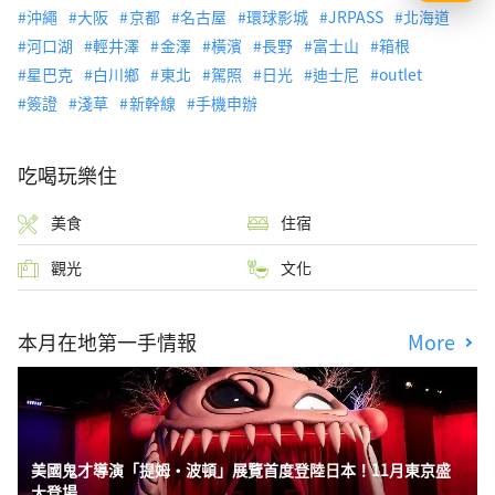
沖繩
大阪
京都
名古屋
環球影城
JRPASS
北海道
河口湖
輕井澤
金澤
橫濱
長野
富士山
箱根
星巴克
白川鄉
東北
駕照
日光
迪士尼
outlet
簽證
淺草
新幹線
手機申辦
吃喝玩樂住
美食
住宿
觀光
文化
本月在地第一手情報
More
美國鬼才導演「提姆・波頓」展覽首度登陸日本！11月東京盛
大登場