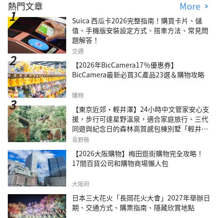
熱門文章
More
Suica 西瓜卡2026完整指南！購買卡片、儲
值、手機版安裝設定方式、搭車方法、常見問
題解答！
交通
【2026年BicCamera17％優惠券】
BicCamera最新必買3C產品23選＆購物攻略
購物
【東京近郊・輕井澤】24小時中文管家安心支
援，步行可達星野溫泉，適合家庭旅行、三代
同遊與紀念日的森林高質感包棟別墅「輕井澤
森四季VILLA」
長野縣
【2026大阪購物】梅田逛街購物完全攻略！
17間百貨公司和購物商場懶人包
大阪府
日本三大花火「長岡花火大會」2027年舉辦日
期、交通方式、購票指南、隱藏欣賞地點