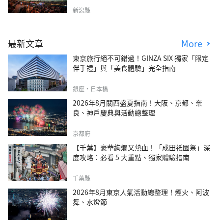
新潟縣
最新文章
More
東京旅行絕不可錯過！GINZA SIX 獨家「限定
伴手禮」與「美食體驗」完全指南
銀座・日本橋
2026年8月關西盛夏指南！大阪、京都、奈
良、神戶慶典與活動總整理
京都府
【千葉】豪華絢爛又熱血！「成田祇園祭」深
度攻略：必看 5 大重點、獨家體驗指南
千葉縣
2026年8月東京人氣活動總整理！煙火、阿波
舞、水燈節