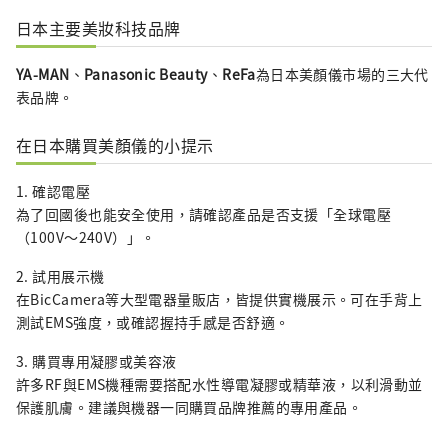
日本主要美妝科技品牌
YA-MAN
、
Panasonic Beauty
、
ReFa
為日本美顏儀市場的三大代
表品牌。
在日本購買美顏儀的小提示
1. 確認電壓
為了回國後也能安全使用，請確認產品是否支援「全球電壓
（100V～240V）」。
2. 試用展示機
在BicCamera等大型電器量販店，皆提供實機展示。可在手背上
測試EMS強度，或確認握持手感是否舒適。
3. 購買專用凝膠或美容液
許多RF與EMS機種需要搭配水性導電凝膠或精華液，以利滑動並
保護肌膚。建議與機器一同購買品牌推薦的專用產品。