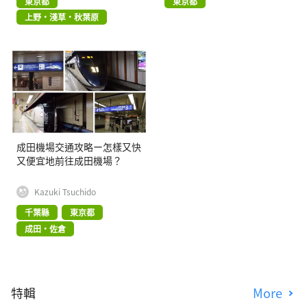
東京都
東京都
上野・淺草・秋葉原
成田機場交通攻略ー怎樣又快
又便宜地前往成田機場？
Kazuki Tsuchido
千葉縣
東京都
成田・佐倉
特輯
More