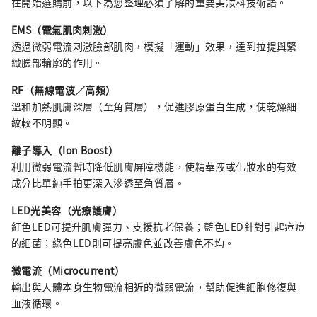
在開始選購前，以下為您整理必須了解的重要美妝科技術語。
EMS（電氣肌肉刺激）
透過微弱電流刺激臉部肌肉，模擬「運動」效果，達到拉提與緊
緻臉部輪廓的作用。
RF（無線電波／高頻）
溫和加熱肌膚深層（至角質層），促進膠原蛋白生成，使乾燥細
紋較不明顯。
離子導入（Ion Boost）
利用微弱電流暫時降低肌膚屏障機能，使精華液或化妝水的有效
成分比單純手拍更深入滲透至角質層。
LED光美容（光療護膚）
紅色LED可提升肌膚彈力、支援抗老保養；藍色LED針對引起痘痘
的細菌；綠色LED則可提亮膚色並改善膚色不均。
微電流（Microcurrent）
輸出與人體本身生物電流相近的微弱電流，幫助促進細胞修復與
血液循環。