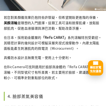
若您對美顏儀效果仍抱持些許懷疑，但希望開始更進階的保養，
美顏滾輪
是理想的入門選擇。這類工具可溫和按摩肌膚，放鬆臉
部肌肉、促進血液循環與淋巴流動，幫助改善浮腫。
在日本，採用鉑金鍍層的
「ReFa CARAT」
系列滾輪特別受歡迎。
其精密計算的幾何設計可模擬深層夾捏式按摩動作，內建太陽能
面板能產生刺激肌肉的微電流（Microcurrent）。
具備防水設計且無需充電，使用上十分便利。
在BicCamera可找到適用於臉部與身體的「ReFa CARAT」按摩
藥妝家電
免稅優惠
滾輪。不同型號尺寸有所差異，若主要用於臉部，建議選擇體積
較小、可精準針對重點部位的款式。
4. 臉部蒸氣美容儀