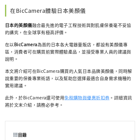
之外寫的短篇小說和戲劇評論可以在綜合
在BicCamera體驗日本美顏儀
文學網站「文學金魚」上閱讀。
日本的美顏儀
融合最先進的電子工程技術與對肌膚保養毫不妥協
的講究，在全球享有極高評價。
在以
BicCamera
為首的日本各大電器量販店，都設有美顏儀專
區，消費者可在購買前實際體驗產品，並接受專業人員的建議與
說明。
本文將介紹可在BicCamera購買的人氣日本品牌美顏儀，同時解
說重要的保養專業術語，以及幫助您選擇最適合自身需求機種的
實用建議。
此外，於BicCamera還可使用
免稅購物與優惠折扣券
。詳細資訊
將於文末介紹，請務必參考。
目錄