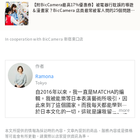
【附BicCamera最高17%優惠券】被電器行耽誤的導遊
＆漫畫家？BicCamera 店員最常被客人問的25個問題
（2026年版）
In cooperation with BicCamera 新宿東口店
作者
Ramona
Tokyo
自2016年以來，我一直是MATCHA的編
輯。我被能樂等日本表演藝術所吸引，因
此來到了這個國家。而我每天都能學到關
more
於日本文化的一切，這就是讓我留在這裡
的原因。 自2012年以來，我一直在學習
池坊流的生花和表千家的茶道。我在工作
之外寫的短篇小說和戲劇評論可以在綜合
本文所提供的情報為採訪時的內容。文章內提到的商品、服務內容或是價格
等可能會有所更動，請實際以店家提供資訊為準。
文學網站「文學金魚」上閱讀。