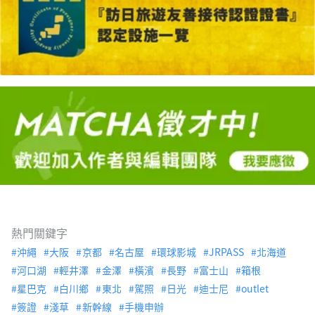
熱門關鍵字
沖繩
大阪
京都
名古屋
環球影城
JRPASS
北海道
河口湖
輕井澤
金澤
橫濱
長野
富士山
箱根
星巴克
白川鄉
東北
駕照
日光
迪士尼
outlet
簽證
淺草
新幹線
手機申辦