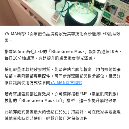
YA-MAN的3D面罩融合品牌獨家光美容技術與沙龍級LED護理效
果。
搭載505nm綠色LED的「Blue Green Mask」設計為連續10天、
每日10分鐘護理，有助提升肌膚柔嫩度與光澤感。
採用輕量柔軟的矽膠材質，能緊密貼合臉部輪廓，均勻照射整張
臉部。另附頸部專用配件，可同步護理頸部與鎖骨部位。產品詳
細資訊與使用方式請參閱
YA-MAN官方網站
。
若希望加強臉部拉提效果，亦可選擇搭載EMS（電氣肌肉刺激）
技術的「Blue Green Mask Lift」機型，進一步提升緊緻效果。
此類穿戴式裝置最大的優點在於免手持設計。可在做家事或處理
其他事務時同時使用，輕鬆升級日常保養流程。