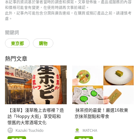
本記事的資訊基於筆者當時的調查和撰寫。文章發佈後，產品或服務的內容
和價格可能會有變更，在使用時請再次事前確認。
此外，記事內可能包含分潤與廣告連結，在購買或預訂產品之前，請謹慎考
慮。
關鍵詞
東京都
購物
熱門文章
【淺草】淺草晚上去哪裡？造
抹茶控的最愛！嚴選16款東
訪「Hoppy 大街」享受昭和
京抹茶甜點和零食
懷舊的大眾酒場文化
Kazuki Tsuchido
MATCHA