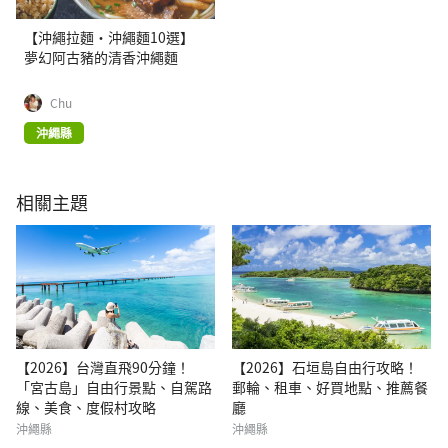
【沖繩拉麵・沖繩麵10選】
夢幻阿古豬的清香沖繩麵
Chu
沖繩縣
相關主題
【2026】台灣直飛90分鐘！
【2026】石垣島自由行攻略！
「宮古島」自由行景點、自駕路
郵輪、租車、好買地點、推薦餐
線、美食、度假村攻略
廳
沖繩縣
沖繩縣