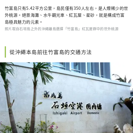
竹富島只有5.42平方公里，島民僅有350人左右，是人煙稀少的世
外桃源。絕景海灘、水牛觀光車、紅瓦屋、星砂，就是構成竹富
島極具魅力的元素。
照片取自石垣島之外的沖繩離島選擇「竹富島」紅瓦屋群中的世外桃源
從沖繩本島前往竹富島的交通方法