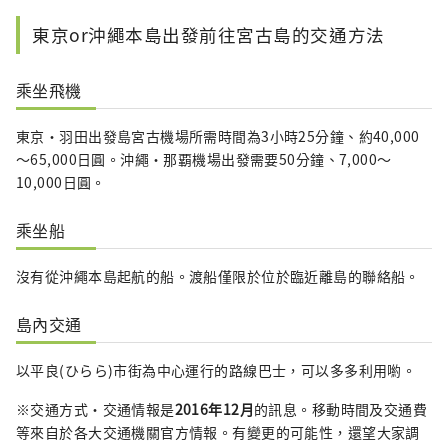
東京or沖繩本島出發前往宮古島的交通方法
乘坐飛機
東京・羽田出發島宮古機場所需時間為3小時25分鐘、約40,000
～65,000日圓。沖繩・那覇機場出發需要50分鐘、7,000～
10,000日圓。
乘坐船
沒有從沖繩本島起航的船。渡船僅限於位於臨近離島的聯絡船。
島內交通
以平良(ひらら)市街為中心運行的路線巴士，可以多多利用喲。
※交通方式・交通情報是
2016年12月
的訊息。移動時間及交通費
等來自於各大交通機關官方情報。有變更的可能性，還望大家調