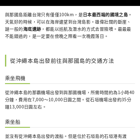
與那國島距離台灣只有僅僅100km，是
日本最西端的國境之島
。
天氣好的時候，可以在海岸邊望到台灣島影。雄偉壯闊的斷崖、
謎一般的
海底遺跡
，都能以巡航及潛水的方式去冒險噢。最最最
不能錯過的，是一定要在傍晚之際看一次晚霞落日。
從沖繩本島出發前往與那國島的交通方法
乘坐飛機
從沖繩本島的那霸機場出發到與那國機場，所需時間約為1小時40
分鐘，費用在7,000～10,000日圓之間。從石垣機場出發約35分
鐘13,000日圓左右。
乘坐船
並沒有從沖繩本島出發的渡船。但是位於石垣島的石垣港有渡