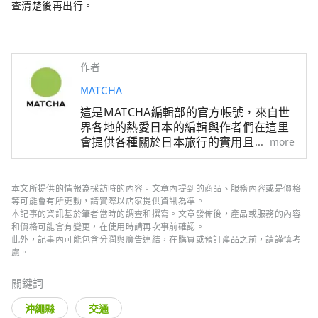
查清楚後再出行。
作者
MATCHA
這是MATCHA編輯部的官方帳號，來自世
界各地的熱愛日本的編輯與作者們在這里
會提供各種關於日本旅行的實用且有趣的
more
資訊。關於文章內容，也是由MATCHA編
輯們實際進行調查、採訪，或是搜集了豐
富的旅遊情報後，根據這些資訊來撰寫文
本文所提供的情報為採訪時的內容。文章內提到的商品、服務內容或是價格
章。
等可能會有所更動，請實際以店家提供資訊為準。
本記事的資訊基於筆者當時的調查和撰寫。文章發佈後，產品或服務的內容
和價格可能會有變更，在使用時請再次事前確認。
此外，記事內可能包含分潤與廣告連結，在購買或預訂產品之前，請謹慎考
慮。
關鍵詞
沖繩縣
交通