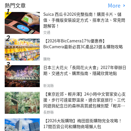
熱門文章
More
Suica 西瓜卡2026完整指南！購買卡片、儲
值、手機版安裝設定方式、搭車方法、常見問
題解答！
交通
【2026年BicCamera17％優惠券】
BicCamera最新必買3C產品23選＆購物攻略
購物
日本三大花火「長岡花火大會」2027年舉辦日
期、交通方式、購票指南、隱藏欣賞地點
新潟縣
【東京近郊・輕井澤】24小時中文管家安心支
援，步行可達星野溫泉，適合家庭旅行、三代
同遊與紀念日的森林高質感包棟別墅「輕井澤
森四季VILLA」
長野縣
【2026大阪購物】梅田逛街購物完全攻略！
17間百貨公司和購物商場懶人包