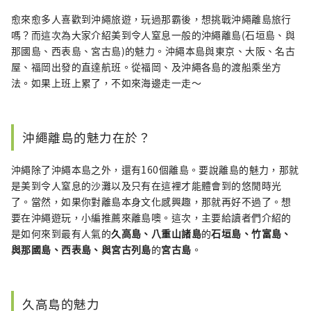
富的旅遊情報後，根據這些資訊來撰寫文
愈來愈多人喜歡到沖繩旅遊，玩過那霸後，想挑戰沖繩離島旅行
章。
嗎？而這次為大家介紹美到令人窒息一般的沖繩離島(石垣島、與
那國島、西表島、宮古島)的魅力。沖繩本島與東京、大阪、名古
屋、福岡出發的直達航班。從福岡、及沖繩各島的渡船乘坐方
法。如果上班上累了，不如來海邊走一走～
沖繩離島的魅力在於？
沖繩除了沖繩本島之外，還有160個離島。要說離島的魅力，那就
是美到令人窒息的沙灘以及只有在這裡才能體會到的悠閒時光
了。當然，如果你對離島本身文化感興趣，那就再好不過了。想
要在沖繩遊玩，小編推薦來離島噢。這次，主要給讀者們介紹的
是如何來到最有人氣的
久高島、八重山諸島
的
石垣島
、竹富島、
與那國島
、西表島
、與宮古列島
的
宮古島
。
久高島的魅力