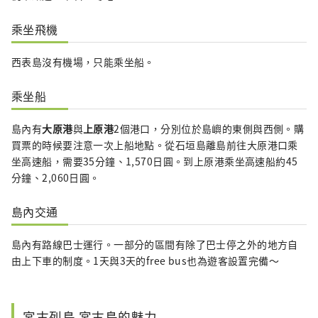
乘坐飛機
西表島沒有機場，只能乘坐船。
乘坐船
島內有
大原
港
與
上原港
2個港口，分別位於島嶼的東側與西側。購
買票的時候要注意一次上船地點。從石垣島離島前往大原港口乘
坐高速船，需要35分鐘、1,570日圓。到上原港乘坐高速船約45
分鐘、2,060日圓。
島內交通
島內有路線巴士運行。一部分的區間有除了巴士停之外的地方自
由上下車的制度。1天與3天的free bus也為遊客設置完備～
宮古列島 宮古島的魅力