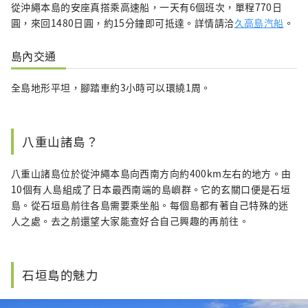
從沖繩本島的安座真搭乘高速船，一天有6個班次，單程770日
圓，來回1480日圓，約15分鐘即可抵達。詳情請洽
久高島汽船
。
島內交通
全島地形平坦，腳踏車約3小時可以環繞1周。
八重山諸島？
八重山諸島位於從沖繩本島向西南方向約400km左右的地方。由
10個有人島組成了日本最西南端的島嶼群。它的玄關口便是石垣
島。從石垣島前往各島需要乘坐船。每個島都有著自己特殊的迷
人之處。去之前還望大家能查好合自己興趣的再前往。
石垣島的魅力