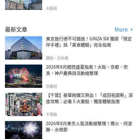
大阪府
最新文章
More
東京旅行絕不可錯過！GINZA SIX 獨家「限定
伴手禮」與「美食體驗」完全指南
銀座・日本橋
2026年8月關西盛夏指南！大阪、京都、奈
良、神戶慶典與活動總整理
京都府
【千葉】豪華絢爛又熱血！「成田祇園祭」深
度攻略：必看 5 大重點、獨家體驗指南
千葉縣
2026年8月東京人氣活動總整理！煙火、阿波
舞、水燈節