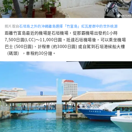
照片取自
石垣島之外的沖繩離島選擇「竹富島」紅瓦屋群中的世外桃源
距離竹富島最近的機場是石垣機場，從那覇機場出發約1小時
7,500日圓(LCC)～11,000日圓。抵達石垣機場後，可以乘坐機場
巴士 (500日圓)、計程車 (約3000日圓) 或自駕到石垣港候船大樓
（碼頭），車程約30分鐘。