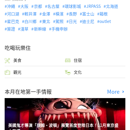
沖繩
大阪
京都
名古屋
環球影城
JRPASS
北海道
河口湖
輕井澤
金澤
橫濱
長野
富士山
箱根
星巴克
白川鄉
東北
駕照
日光
迪士尼
outlet
簽證
淺草
新幹線
手機申辦
吃喝玩樂住
美食
住宿
觀光
文化
本月在地第一手情報
More
美國鬼才導演「提姆・波頓」展覽首度登陸日本！11月東京盛