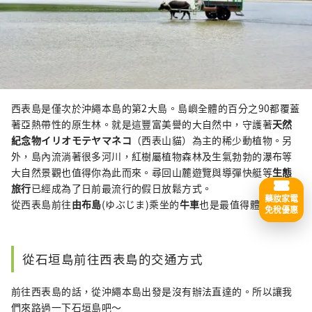
西表島是僅次於沖繩本島的第2大島。島嶼全體的百分之90都覆蓋
著亞熱帶性的原生林。就是這豐富美譽的大自然中，守護著
天然
紀念物
イリオモテヤマネコ
（西表山貓）為主的稀少動植物。另
外，島內流淌著很多河川，紅樹屬植物森林及生氣勃勃的瀑布等
大自然景觀也值得你為此而來。尋回山麓遊覽與導彈快艇等
生態
旅行
已經成為了日前最流行的假日放鬆方式。
藥妝家電
從西表島前往
由布島
(ゆぶじま)乘坐的
牛車
也是最值得體驗的。
免稅優惠
從石垣島前往西表島的交通方式
前往西表島的話，從沖繩本島出發是沒有辦法直達的。所以讓我
們來路過一下石垣島吧～