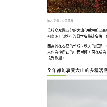
圖片提供：©鳥取縣
位於鳥取縣西部的
大山(Daisen)
是高
視臺(NHK)進行的
日本名峰排名榜
，
因為其在春夏的新緑、秋天的紅葉、
人作為神所在的山而崇拜。現在成為
很受歡迎。
全年都能享受大山的多種活