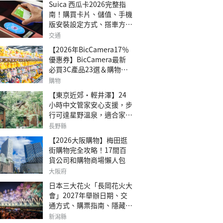
Suica 西瓜卡2026完整指
南！購買卡片、儲值、手機
版安裝設定方式、搭車方
法、常見問題解答！
交通
【2026年BicCamera17％
優惠券】BicCamera最新
必買3C產品23選＆購物攻
略
購物
【東京近郊・輕井澤】24
小時中文管家安心支援，步
行可達星野溫泉，適合家庭
旅行、三代同遊與紀念日的
長野縣
森林高質感包棟別墅「輕井
【2026大阪購物】梅田逛
澤森四季VILLA」
街購物完全攻略！17間百
貨公司和購物商場懶人包
大阪府
日本三大花火「長岡花火大
會」2027年舉辦日期、交
通方式、購票指南、隱藏欣
賞地點
新潟縣