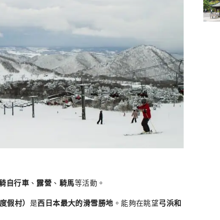
騎自行車
、
露營
、
騎馬
等活動。
白色度假村）
是
西日本最大的滑雪勝地
。能夠在眺望
弓浜
和