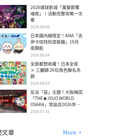
2026環球影城「萬聖節驚
魂夜」！活動完整攻略一次
看
2026.08.06
日本國內線限定！ANA「吉
伊卡哇特別塗裝機」10月
底開航
2026.08.04
全部都想收藏！日本全家
× 三麗鷗 26位角色聯名吊
飾
2026.08.03
反派「惡」主題！大阪梅田
「THE★JOJO WORLD
OSAKA」常設店2026年冬
季開幕
2026.07.31
門文章
More