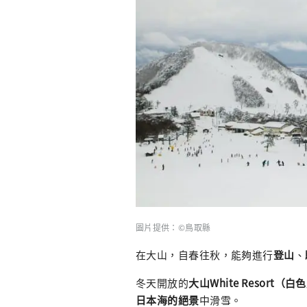
圖片提供：©鳥取縣
在大山，自春往秋，能夠進行
登山
、
冬天開放的
大山White Resort（
日本海的絕景
中滑雪。