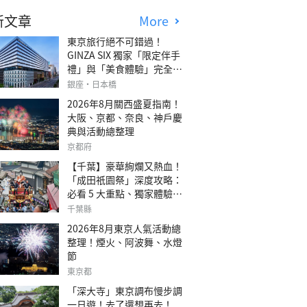
新文章
More
東京旅行絕不可錯過！
GINZA SIX 獨家「限定伴手
禮」與「美食體驗」完全指
南
銀座・日本橋
2026年8月關西盛夏指南！
大阪、京都、奈良、神戶慶
典與活動總整理
京都府
【千葉】豪華絢爛又熱血！
「成田祇園祭」深度攻略：
必看 5 大重點、獨家體驗指
南
千葉縣
2026年8月東京人氣活動總
整理！煙火、阿波舞、水燈
節
東京都
「深大寺」東京調布慢步調
一日遊！去了還想再去！