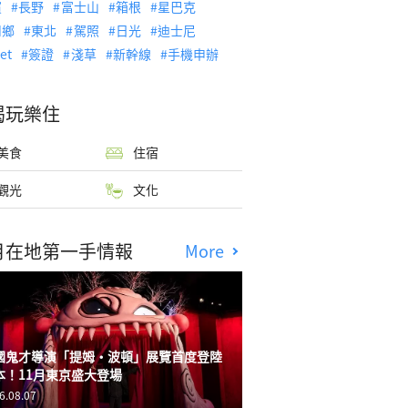
濱
長野
富士山
箱根
星巴克
川鄉
東北
駕照
日光
迪士尼
let
簽證
淺草
新幹線
手機申辦
喝玩樂住
美食
住宿
觀光
文化
月在地第一手情報
More
國鬼才導演「提姆・波頓」展覽首度登陸
本！11月東京盛大登場
6.08.07