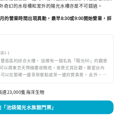
外奇幻的水母槽和室外的陽光水槽亦是不可錯過。
的營業時間出現異動，最早8:30或9:00開始營業，詳
袋3-1
豐島區的綜合大樓。 這裡有一個名為「陽光60」的觀景
裡可以將東京天際線盡收眼底。夜景尤其壯觀。展望台內
以在那裡一邊享用餐點或茶一邊欣賞美景。 此外，購
City Alpa」也提供從時裝到雜貨、食品等各種商品。還有餐
購物和看電影的樂趣。 此外，陽光城還有「陽
達23,000隻海洋生物
等景點。特別是，Namco Nanja Town擁有各種遊樂
朋友一起享受。
約「池袋陽光水族館門票」