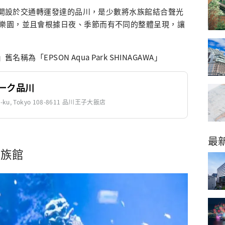
NAGAWA」開設於交通轉運發達的品川，是少數將水族館結合聲光
樂園，並且會根據日夜、季節而有不同的整體呈現，讓
WA」舊名稱為「EPSON Aqua Park SHINAGAWA」
ーク品川
ato-ku, Tokyo 108-8611 品川王子大飯店
最
水族館