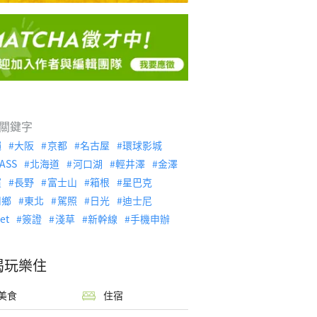
關鍵字
繩
大阪
京都
名古屋
環球影城
ASS
北海道
河口湖
輕井澤
金澤
濱
長野
富士山
箱根
星巴克
川鄉
東北
駕照
日光
迪士尼
let
簽證
淺草
新幹線
手機申辦
喝玩樂住
美食
住宿