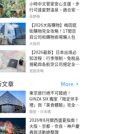
小時中文管家安心支援，步
行可達星野溫泉，適合家庭
旅行、三代同遊與紀念日的
長野縣
森林高質感包棟別墅「輕井
【2026大阪購物】梅田逛
澤森四季VILLA」
街購物完全攻略！17間百
貨公司和購物商場懶人包
大阪府
【2026最新】日本出境必
知流程：行李限制、免稅品
規範與各航空公司規定全攻
略
旅遊攻略
新文章
More
東京旅行絕不可錯過！
GINZA SIX 獨家「限定伴手
禮」與「美食體驗」完全指
南
銀座・日本橋
2026年8月關西盛夏指南！
大阪、京都、奈良、神戶慶
典與活動總整理