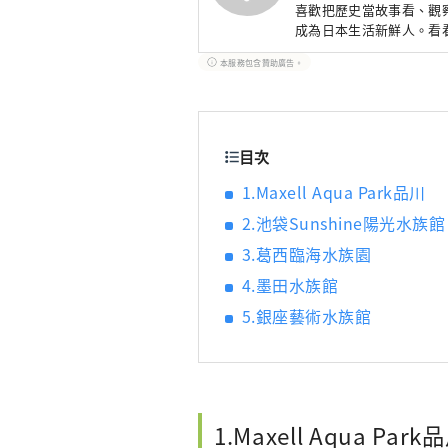
喜歡把歷史當故事看、觀察
成為日本生活新鮮人。看看[我
本服務包含贊助廣告。
目次
1.Maxell Aqua Park品川
2.池袋Sunshine陽光水族館
3.葛西臨海水族園
4.墨田水族館
5.銀座藝術水族館
1.Maxell Aqua Park