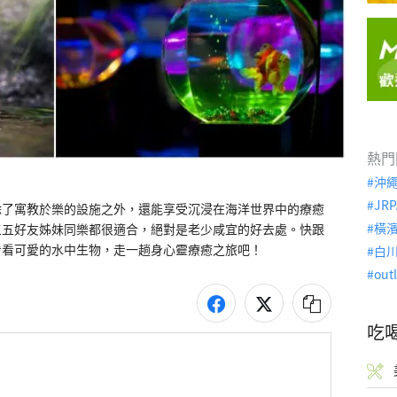
熱門
沖
JRP
除了寓教於樂的設施之外，還能享受沉浸在海洋世界中的療癒
橫
三五好友姊妹同樂都很適合，絕對是老少咸宜的好去處。快跟
館看看可愛的水中生物，走一趟身心靈療癒之旅吧！
白
out
吃