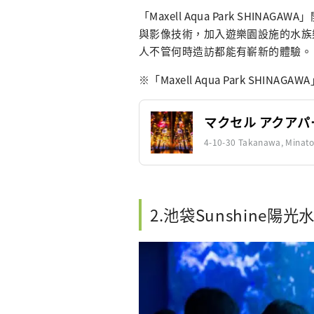
「Maxell Aqua Park SHI
與影像技術，加入遊樂園設施的水族
人不管何時造訪都能有嶄新的體驗。
※「Maxell Aqua Park SHINAGA
マクセル アクアパ
4-10-30 Takanawa, Min
2.池袋Sunshine陽光