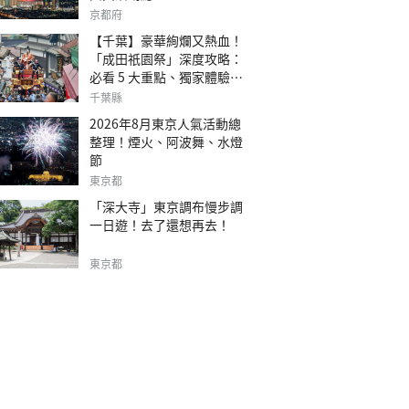
京都府
【千葉】豪華絢爛又熱血！
「成田祇園祭」深度攻略：
必看 5 大重點、獨家體驗指
南
千葉縣
2026年8月東京人氣活動總
整理！煙火、阿波舞、水燈
節
東京都
「深大寺」東京調布慢步調
一日遊！去了還想再去！
東京都