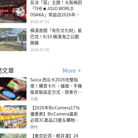
反派「惡」主題！大阪梅田
「THE★JOJO WORLD
OSAKA」常設店2026年冬
季開幕
2026.07.31
橫濱首間「有形文化財」星
巴克！8/10 橫濱海之公園
開幕
2026.07.30
門文章
More
Suica 西瓜卡2026完整指
南！購買卡片、儲值、手機
版安裝設定方式、搭車方
法、常見問題解答！
交通
【2026年BicCamera17％
優惠券】BicCamera最新
必買3C產品23選＆購物攻
略
購物
【東京近郊・輕井澤】24