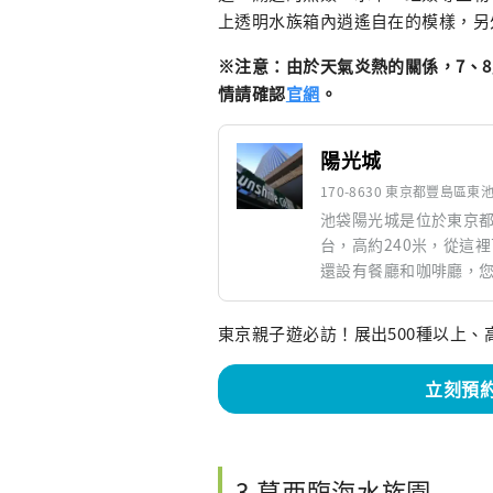
上透明水族箱內逍遙自在的模樣，另
※注意：由於天氣炎熱的關係，7、8月
情請確認
官網
。
陽光城
170-8630 東京都豐島區東池
池袋陽光城是位於東京都
台，高約240米，從這
還設有餐廳和咖啡廳，您可
物中心「Sunshine 
廳區和電影院，您可以在那裡享受
東京親子遊必訪！展出500種以上、高
光水族館」、「南夢宮城」
設施，您可以與家人或
立刻預
3.葛西臨海水族園