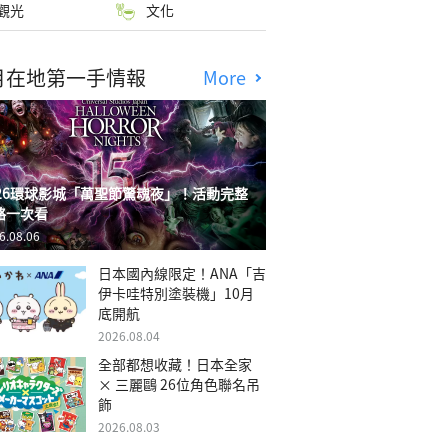
觀光
文化
月在地第一手情報
More
026環球影城「萬聖節驚魂夜」！活動完整
略一次看
6.08.06
日本國內線限定！ANA「吉
伊卡哇特別塗裝機」10月
底開航
2026.08.04
全部都想收藏！日本全家
× 三麗鷗 26位角色聯名吊
飾
2026.08.03