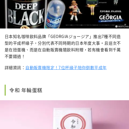
日本知名咖啡飲料品牌「GEORGIAジョージア」推出7種不同造
型的平成杯緣子，分別代表不同時期的日本年度大事。且這次不
是在扭蛋機、而是在自動販賣機隨飲料附贈，若有機會看到千萬
不要錯過！
詳細資訊：
自動販賣機限定！7位杯緣子陪你倒數平成年
令和 年輪蛋糕