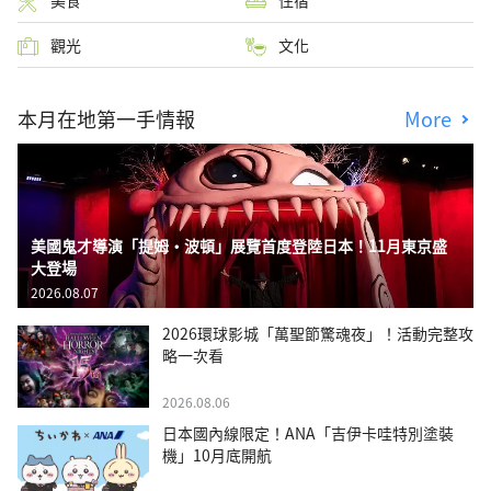
觀光
文化
本月在地第一手情報
More
美國鬼才導演「提姆・波頓」展覽首度登陸日本！11月東京盛
大登場
2026.08.07
2026環球影城「萬聖節驚魂夜」！活動完整攻
略一次看
2026.08.06
日本國內線限定！ANA「吉伊卡哇特別塗裝
機」10月底開航