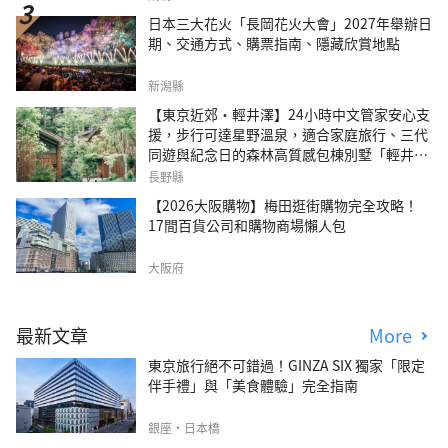
日本三大花火「長岡花火大會」2027年舉辦日
期、交通方式、購票指南、隱藏欣賞地點
新潟縣
【東京近郊・輕井澤】24小時中文管家安心支
援，步行可達星野溫泉，適合家庭旅行、三代
同遊與紀念日的森林高質感包棟別墅「輕井澤
森四季VILLA」
長野縣
【2026大阪購物】梅田逛街購物完全攻略！
17間百貨公司和購物商場懶人包
大阪府
最新文章
More
東京旅行絕不可錯過！GINZA SIX 獨家「限定
伴手禮」與「美食體驗」完全指南
銀座・日本橋