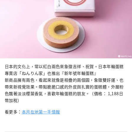
日本的文化上，常以紅白兩色來象徵吉祥、祝賀。日本年輪蛋糕
專賣店「ねんりん家」也推出『新年號年輪蛋糕』
新商品擁有兩色，看起來就像是相疊的兩個圓，象徵雙好運、也
帶來新視覺效果。帶點脆脆口感的外皮與扎實的蛋糕體，外層粉
色飄著淡淡櫻葉香氣，喜歡年輪蛋糕的朋友。（價格： 1,188日
幣加稅）
看更多：
本月在地第一手情報