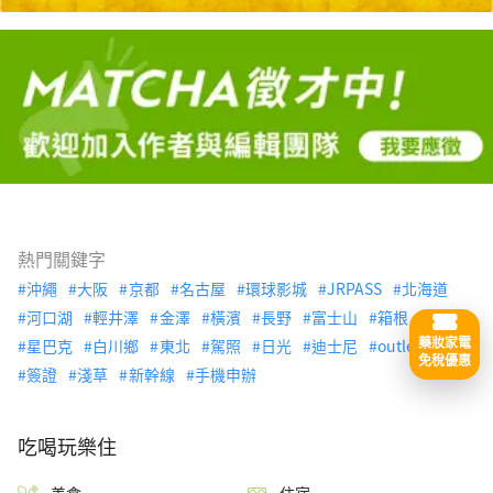
熱門關鍵字
沖繩
大阪
京都
名古屋
環球影城
JRPASS
北海道
河口湖
輕井澤
金澤
橫濱
長野
富士山
箱根
藥妝家電
星巴克
白川鄉
東北
駕照
日光
迪士尼
outlet
免稅優惠
簽證
淺草
新幹線
手機申辦
吃喝玩樂住
美食
住宿