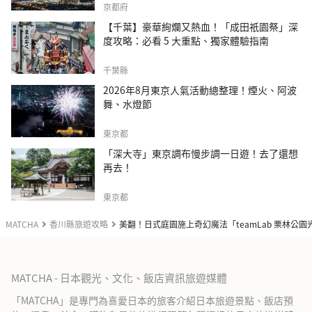
京都府
【千葉】豪華絢爛又熱血！「成田祇園祭」深
度攻略：必看 5 大重點、獨家體驗指南
千葉縣
2026年8月東京人氣活動總整理！煙火、阿波
舞、水燈節
東京都
「深大寺」東京調布慢步調一日遊！去了還想
再去！
東京都
MATCHA
香川縣旅遊攻略
美翻！日式庭園施上奇幻魔法「teamLab 栗林公園
MATCHA - 日本觀光、文化、飯店資訊旅遊媒體
「MATCHA」是專門為喜愛日本的旅客介紹日本旅遊景點、飯店預