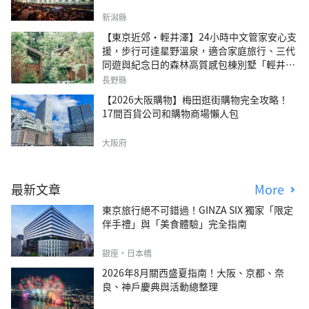
新潟縣
【東京近郊・輕井澤】24小時中文管家安心支
援，步行可達星野溫泉，適合家庭旅行、三代
同遊與紀念日的森林高質感包棟別墅「輕井澤
森四季VILLA」
長野縣
【2026大阪購物】梅田逛街購物完全攻略！
17間百貨公司和購物商場懶人包
大阪府
最新文章
More
東京旅行絕不可錯過！GINZA SIX 獨家「限定
伴手禮」與「美食體驗」完全指南
銀座・日本橋
2026年8月關西盛夏指南！大阪、京都、奈
良、神戶慶典與活動總整理