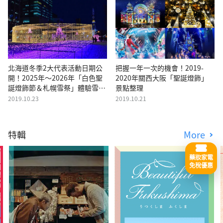
北海道冬季2大代表活動日期公
把握一年一次的機會！2019-
開！2025年〜2026年「白色聖
2020年關西大阪「聖誕燈飾」
誕燈飾節＆札幌雪祭」體驗雪國
景點整理
浪漫
2019.10.23
2019.10.21
特輯
More
藥妝家電
免稅優惠