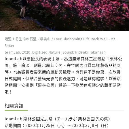
増殖する生命の石壁 - 紫雲山 / Ever Blossoming Life Rock Wall - Mt.
Shiun
teamLab, 2020, Digitized Nature, Sound: Hideaki Takahashi
teamLab以最擅長的表現手法，為這座米其林三星景點「栗林公
園」施上魔法，創造出魔幻空間。在空間內欣賞每樣藝術品的同
時，也為觀賞者帶來新的感動與啟發。也許這不是你第一次欣賞
日式庭園，但結合藝術光影的夜晚魅力，可是難得體驗！趁著活
動期間，安排到「栗林公園」體驗一下參與這項限定的藝術活動
吧！
相關資訊
teamLab 栗林公園光之祭（チームラボ 栗林公園 光の祭）
活動期間：2020年1月25日（六）～2020年3月8日（日）