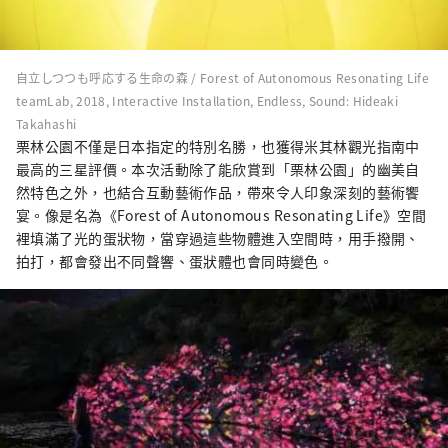
自立しつつも呼応する生命の森 / Forest of Autonomous Resonating Life
teamLab, 2018, Interactive Installation, Endless, Sound: Hideaki
Takahashi
栗林公園不僅是日本指定的特別名勝，也獲得米其林觀光指南中
最高的三星評價。本次活動除了能欣賞到「栗林公園」的幽美自
然特色之外，也結合互動藝術作品，帶來令人印象深刻的藝術饗
宴。像是名為《Forest of Autonomous Resonating Life》空間
裡填滿了光的蛋狀物，當穿過這些物體進入空間時，用手撥開、
拍打，都會發出不同聲響、蛋狀體也會同時變色。