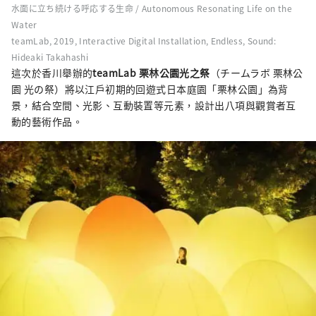
水面に立ち続ける呼応する生命 / Autonomous Resonating Life on the
Water
teamLab, 2019, Interactive Digital Installation, Endless, Sound:
Hideaki Takahashi
這次於香川舉辦的
teamLab 栗林公園光之祭
（チームラボ 栗林公
園 光の祭）將以江戶初期的回遊式日本庭園「栗林公園」為背
景，結合空間、光影、互動裝置等元素，設計出八項與觀賞者互
動的藝術作品。