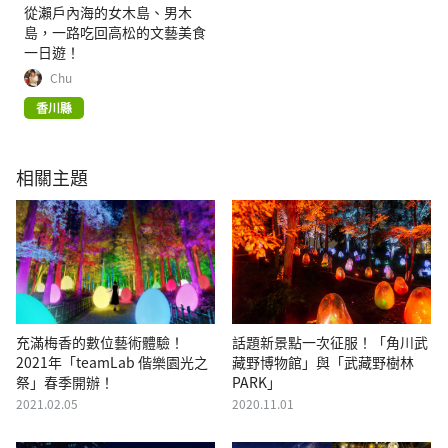
從瀨戶內海的女木島、男木
島，一路吃回高松的文藝美食
一日遊！
Chu
香川縣
相關主題
充滿梅香的數位藝術體驗！
話題新景點一次征服！「角川武
2021年「teamLab 偕樂園光之
藏野博物館」與「武藏野樹林
祭」春季開辦！
PARK」
2021.02.05
2020.11.01