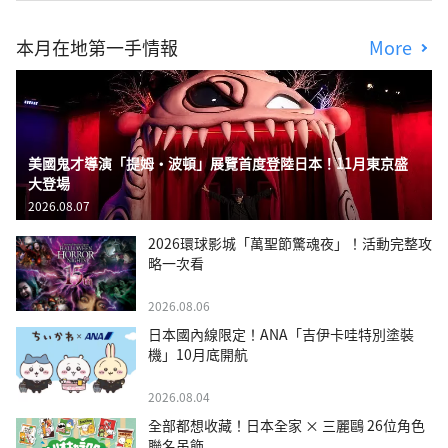
本月在地第一手情報
More
美國鬼才導演「提姆・波頓」展覽首度登陸日本！11月東京盛
大登場
2026.08.07
2026環球影城「萬聖節驚魂夜」！活動完整攻
略一次看
2026.08.06
日本國內線限定！ANA「吉伊卡哇特別塗裝
機」10月底開航
2026.08.04
全部都想收藏！日本全家 × 三麗鷗 26位角色
聯名吊飾