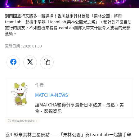
到四國旅行又將多一新選擇！香川縣米其林景點「栗林公園」將與
teamLab一起攜手舉辦「teamLab 栗林公園光之祭」。預計到四國自助
旅行的朋友，不如趁機來看看teamLab團隊又帶來什麼令人驚喜的光影
藝術。
更新日期 :
2020.01.30
作者
MATCHA-NEWS
讓MATCHA和你分享最新日本旅遊・景點・美
食・影視資訊
本服務包含贊助廣告。
香川縣米其林三星景點——「栗林公園」與teamLab一起攜手舉