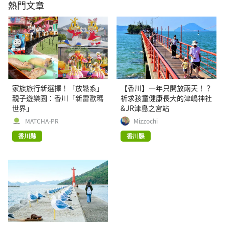
熱門文章
家族旅行新選擇！「放鬆系」
【香川】一年只開放兩天！？
親子遊樂園：香川「新雷歐瑪
祈求孩童健康長大的津嶋神社
世界」
&JR津島之宮站
MATCHA-PR
Mizzochi
香川縣
香川縣