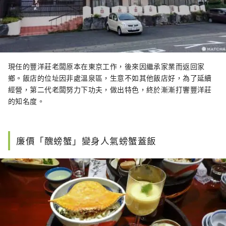
現任的豐洋莊老闆原本在東京工作，後來因繼承家業而返回家
鄉。飯店的位址因非處溫泉區，生意不如其他飯店好，為了延續
經營，第二代老闆努力下功夫，做出特色，終於漸漸打響豐洋莊
的知名度。
廉價「醜螃蟹」變身人氣螃蟹蓋飯