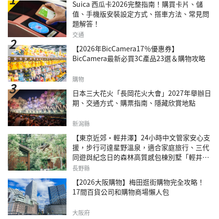
Suica 西瓜卡2026完整指南！購買卡片、儲
值、手機版安裝設定方式、搭車方法、常見問
題解答！
交通
【2026年BicCamera17％優惠券】
BicCamera最新必買3C產品23選＆購物攻略
購物
日本三大花火「長岡花火大會」2027年舉辦日
期、交通方式、購票指南、隱藏欣賞地點
新潟縣
【東京近郊・輕井澤】24小時中文管家安心支
援，步行可達星野溫泉，適合家庭旅行、三代
同遊與紀念日的森林高質感包棟別墅「輕井澤
森四季VILLA」
長野縣
【2026大阪購物】梅田逛街購物完全攻略！
17間百貨公司和購物商場懶人包
大阪府