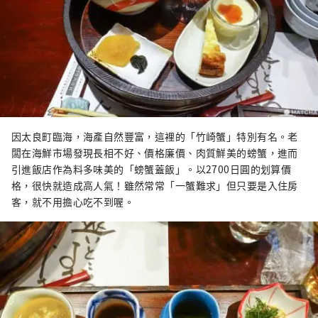
因太良町臨海，海產自然豐富，這裡的「竹崎蟹」特別有名。老
闆在海鮮市場發現長相不好、價格廉價、肉質鮮美的螃蟹，進而
引進飯店作為料多味美的「螃蟹蓋飯」。以2700日圓的划算價
格，很快就造成高人氣！雖然常常「一蟹難求」但只要是入住房
客，就不用擔心吃不到喔。