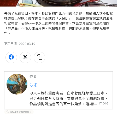
去過了九州福岡、熊本、長崎等熱門北九州觀光景點，想避開人群不如就
往佐賀出發吧！位在佐賀最南端的「太良町」，臨海的位置讓當地的海產
相當豐富。值得花一晚以上的時間住宿停留。本篇要介紹當地溫泉旅館
「豐洋莊」不僅入住海景房、吃螃蟹料理，也能邊泡溫泉、仰望九州星
空。
更新日期 :
2020.03.19
作者
沙米
沙米－旅行重度患者，自小就瘋狂地愛上日本，
已走遍日本各大城市，文章散見不同網絡媒體，
more
作品悄悄鑽進書店的某一個角落，還讓鏡頭紀錄
在日本的每一道片段。 出版著作包括：《九州
本服務包含贊助廣告。
私路小旅行：人氣景點、在地美食、特色溫泉、