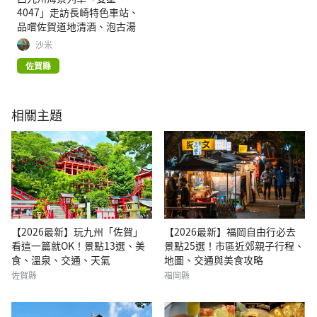
4047」走訪長崎特色車站、
品嚐佐賀道地清酒、泡古湯
沙米
佐賀縣
相關主題
【2026最新】玩九州「佐賀」
【2026最新】福岡自由行必去
看這一篇就OK！景點13選、美
景點25選！市區近郊親子行程、
食、溫泉、交通、天氣
地圖、交通與美食攻略
佐賀縣
福岡縣