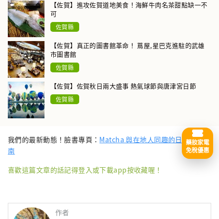
【佐賀】進攻佐賀道地美食！海鮮牛肉名茶甜點缺一不
可
佐賀縣
【佐賀】真正的圖書館革命！ 蔦屋,星巴克進駐的武雄
市圖書館
佐賀縣
【佐賀】佐賀秋日兩大盛事 熱氣球節與唐津宮日節
佐賀縣
我們的最新動態！臉書專頁：
Matcha 與在地人同趣的日本旅遊指
藥妝家電
免稅優惠
南
喜歡這篇文章的話記得登入或下載app按收藏喔！
作者