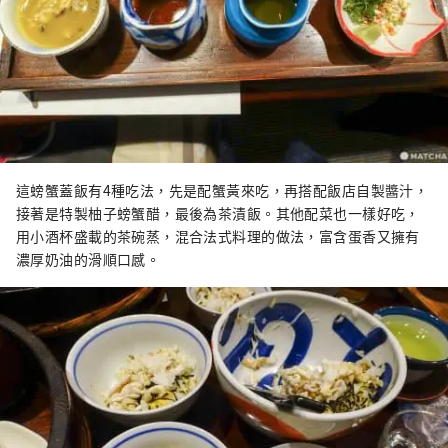
這螃蟹蓋飯有4種吃法，先是配蟹黃來吃，再搭配飯店自製醬汁，
接著是特製柚子螃蟹醋，最後為茶漬飯。其他配菜也一樣好吃，
用小酒杯盛載的茶碗蒸，混合法式料理的做法，富含蛋香又擁有
濃厚奶油的滑順口感。