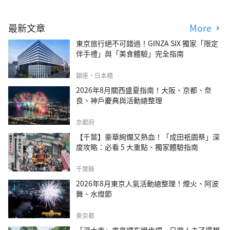
最新文章
More
東京旅行絕不可錯過！GINZA SIX 獨家「限定
伴手禮」與「美食體驗」完全指南
銀座・日本橋
2026年8月關西盛夏指南！大阪、京都、奈
良、神戶慶典與活動總整理
京都府
【千葉】豪華絢爛又熱血！「成田祇園祭」深
度攻略：必看 5 大重點、獨家體驗指南
千葉縣
2026年8月東京人氣活動總整理！煙火、阿波
舞、水燈節
東京都
「深大寺」東京調布慢步調一日遊！去了還想