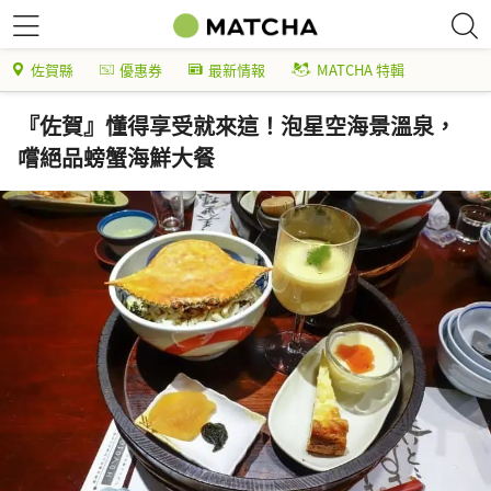
佐賀縣
優惠券
最新情報
MATCHA 特輯
『佐賀』懂得享受就來這！泡星空海景溫泉，
嚐絕品螃蟹海鮮大餐