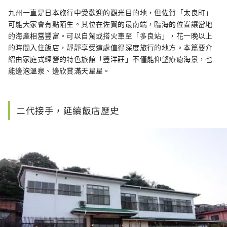
觀光列車的精選行程X深度漫遊》、《日本私路
九州一直是日本旅行中受歡迎的觀光目的地，但佐賀「太良町」
小旅行：沙米旅日美好散策》、《東京食買玩一
可能大家會有點陌生。其位在佐賀的最南端，臨海的位置讓當地
本ok》等10多本日本旅遊作品。 FB:
www.facebook.com/sami2travel Web:
的海產相當豐富。可以自駕或搭火車至「多良站」，花一晚以上
www.sami2travel.com
的時間入住飯店，靜靜享受這處值得深度旅行的地方。本篇要介
紹由家庭式經營的特色旅館「豐洋莊」不僅能仰望療癒海景，也
能邊泡溫泉、邊欣賞滿天星星。
二代接手，延續飯店歷史