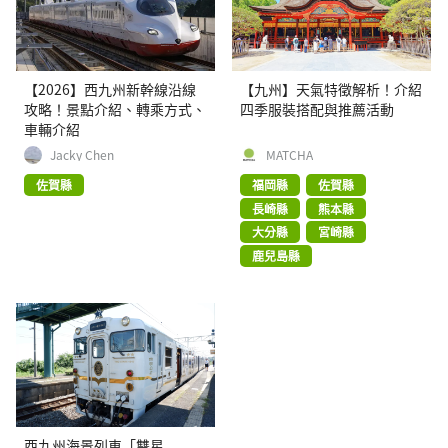
【2026】西九州新幹線沿線
【九州】天氣特徵解析！介紹
攻略！景點介紹、轉乘方式、
四季服裝搭配與推薦活動
車輛介紹
Jacky Chen
MATCHA
佐賀縣
福岡縣
佐賀縣
長崎縣
熊本縣
大分縣
宮崎縣
鹿兒島縣
西九州海景列車「雙星