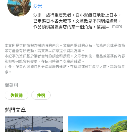
沙米
沙米－旅行重度患者，自小就瘋狂地愛上日本，
已走遍日本各大城市，文章散見不同網絡媒體，
more
作品悄悄鑽進書店的某一個角落，還讓鏡頭紀錄
在日本的每一道片段。 出版著作包括：《九州
私路小旅行：人氣景點、在地美食、特色溫泉、
觀光列車的精選行程X深度漫遊》、《日本私路
本文所提供的情報為採訪時的內容。文章內提到的商品、服務內容或是價格
小旅行：沙米旅日美好散策》、《東京食買玩一
等可能會有所更動，請實際以店家提供資訊為準。
本ok》等10多本日本旅遊作品。 FB:
本記事的資訊基於筆者當時的調查和撰寫。文章發佈後，產品或服務的內容
和價格可能會有變更，在使用時請再次事前確認。
www.facebook.com/sami2travel Web:
此外，記事內可能包含分潤與廣告連結，在購買或預訂產品之前，請謹慎考
www.sami2travel.com
慮。
關鍵詞
佐賀縣
住宿
熱門文章