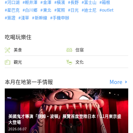
河口湖
輕井澤
金澤
橫濱
長野
富士山
箱根
星巴克
白川鄉
東北
駕照
日光
迪士尼
outlet
簽證
淺草
新幹線
手機申辦
吃喝玩樂住
美食
住宿
觀光
文化
本月在地第一手情報
More
美國鬼才導演「提姆・波頓」展覽首度登陸日本！11月東京盛
大登場
2026.08.07