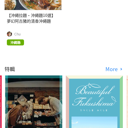
【沖繩拉麵・沖繩麵10選】
夢幻阿古豬的清香沖繩麵
Chu
沖繩縣
特輯
More