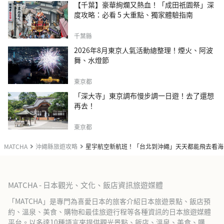
【千葉】豪華絢爛又熱血！「成田祇園祭」深
度攻略：必看 5 大重點、獨家體驗指南
千葉縣
2026年8月東京人氣活動總整理！煙火、阿波
舞、水燈節
東京都
「深大寺」東京調布慢步調一日遊！去了還想
再去！
東京都
MATCHA
沖繩縣旅遊攻略
星宇航空新航班！「台北到沖繩」天天都能飛去看海
MATCHA - 日本觀光、文化、飯店資訊旅遊媒體
「MATCHA」是專門為喜愛日本的旅客介紹日本旅遊景點、飯店預
約、溫泉、美食、購物和最佳旅遊行程等各種資訊的日本旅遊媒體
平台。以多達10種語言來提供觀光景點、飯店、溫泉、美食、購