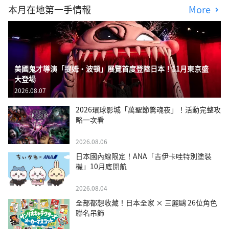
本月在地第一手情報
More
美國鬼才導演「提姆・波頓」展覽首度登陸日本！11月東京盛
大登場
2026.08.07
2026環球影城「萬聖節驚魂夜」！活動完整攻
略一次看
2026.08.06
日本國內線限定！ANA「吉伊卡哇特別塗裝
機」10月底開航
2026.08.04
全部都想收藏！日本全家 × 三麗鷗 26位角色
聯名吊飾