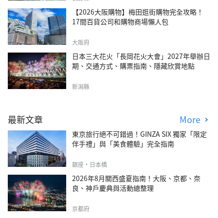
【2026大阪購物】梅田逛街購物完全攻略！
17間百貨公司和購物商場懶人包
大阪府
日本三大花火「長岡花火大會」2027年舉辦日
期、交通方式、購票指南、隱藏欣賞地點
新潟縣
最新文章
More
東京旅行絕不可錯過！GINZA SIX 獨家「限定
伴手禮」與「美食體驗」完全指南
銀座・日本橋
2026年8月關西盛夏指南！大阪、京都、奈
良、神戶慶典與活動總整理
京都府