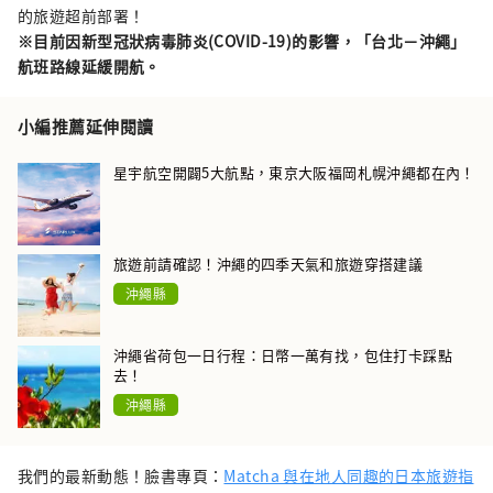
的旅遊超前部署！
※目前因新型冠狀病毒肺炎(COVID-19)的影響，「台北－沖繩」
航班路線延緩開航。
小編推薦延伸閱讀
星宇航空開闢5大航點，東京大阪福岡札幌沖繩都在內！
旅遊前請確認！沖繩的四季天氣和旅遊穿搭建議
沖繩縣
沖繩省荷包一日行程：日幣一萬有找，包住打卡踩點
去！
沖繩縣
我們的最新動態！臉書專頁：
Matcha 與在地人同趣的日本旅遊指