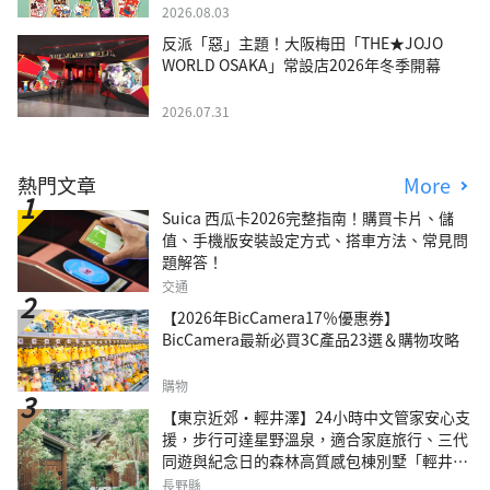
2026.08.03
反派「惡」主題！大阪梅田「THE★JOJO
WORLD OSAKA」常設店2026年冬季開幕
2026.07.31
熱門文章
More
Suica 西瓜卡2026完整指南！購買卡片、儲
值、手機版安裝設定方式、搭車方法、常見問
題解答！
交通
【2026年BicCamera17％優惠券】
BicCamera最新必買3C產品23選＆購物攻略
購物
【東京近郊・輕井澤】24小時中文管家安心支
援，步行可達星野溫泉，適合家庭旅行、三代
同遊與紀念日的森林高質感包棟別墅「輕井澤
森四季VILLA」
長野縣