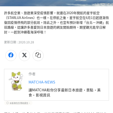
許多航空業、旅遊業深受疫情影響，就連在2020年開航的星宇航空
（STARLUX Airlines）也一樣。在停航之後，星宇航空在6月1日起逐漸恢
復因疫情停飛的部分航班。除此之外，也宣布預計新增「台北－沖繩」航
班路線，這讓許多喜愛到日本旅遊的網友開始期待，期望觀光能早日解
封，一起到沖繩看海深呼吸！
更新日期 :
2020.10.28
作者
MATCHA-NEWS
讓MATCHA和你分享最新日本旅遊・景點・美
食・影視資訊
本服務包含贊助廣告。