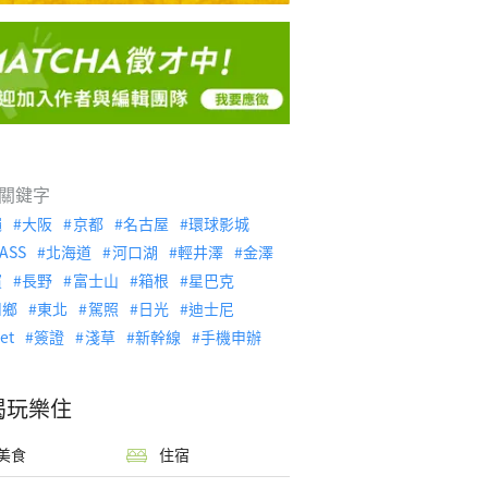
關鍵字
繩
大阪
京都
名古屋
環球影城
ASS
北海道
河口湖
輕井澤
金澤
濱
長野
富士山
箱根
星巴克
川鄉
東北
駕照
日光
迪士尼
let
簽證
淺草
新幹線
手機申辦
喝玩樂住
美食
住宿