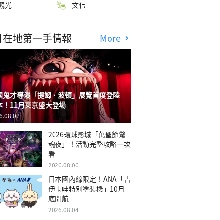
觀光
文化
月在地第一手情報
More
國鬼才導演「提姆・波頓」展覽首度登陸
本！11月東京盛大登場
6.08.07
2026環球影城「萬聖節驚
魂夜」！活動完整攻略一次
看
2026.08.06
日本國內線限定！ANA「吉
伊卡哇特別塗裝機」10月
底開航
2026.08.04