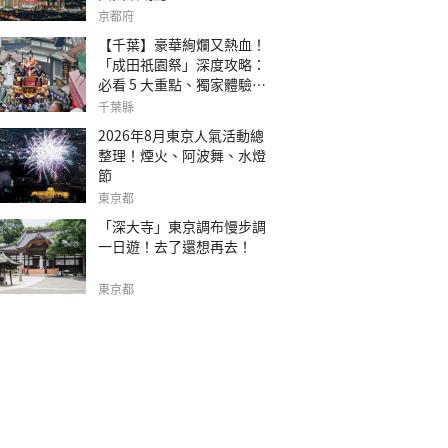
京都府
【千葉】豪華絢爛又熱血！
「成田祇園祭」深度攻略：
必看 5 大重點、獨家體驗指
南
千葉縣
2026年8月東京人氣活動總
整理！煙火、阿波舞、水燈
節
東京都
「深大寺」東京調布慢步調
一日遊！去了還想再去！
東京都