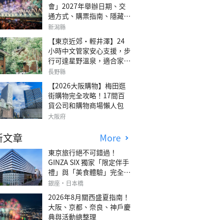
會」2027年舉辦日期、交
通方式、購票指南、隱藏欣
賞地點
新潟縣
【東京近郊・輕井澤】24
小時中文管家安心支援，步
行可達星野溫泉，適合家庭
旅行、三代同遊與紀念日的
長野縣
森林高質感包棟別墅「輕井
【2026大阪購物】梅田逛
澤森四季VILLA」
街購物完全攻略！17間百
貨公司和購物商場懶人包
大阪府
新文章
More
東京旅行絕不可錯過！
GINZA SIX 獨家「限定伴手
禮」與「美食體驗」完全指
南
銀座・日本橋
2026年8月關西盛夏指南！
大阪、京都、奈良、神戶慶
典與活動總整理