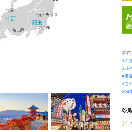
金澤
日光・鬼怒川
中部
關東
東京都
名古屋
西
熱門
沖
JRP
橫
白
out
吃