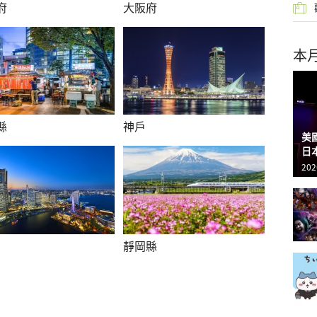
府
大阪府
本
縣
神戶
美
日
202
靜岡縣