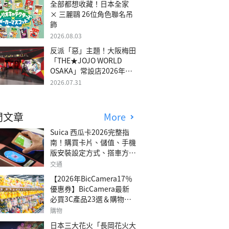
全部都想收藏！日本全家
× 三麗鷗 26位角色聯名吊
飾
2026.08.03
反派「惡」主題！大阪梅田
「THE★JOJO WORLD
OSAKA」常設店2026年冬
季開幕
2026.07.31
門文章
More
Suica 西瓜卡2026完整指
南！購買卡片、儲值、手機
版安裝設定方式、搭車方
法、常見問題解答！
交通
【2026年BicCamera17％
優惠券】BicCamera最新
必買3C產品23選＆購物攻
略
購物
日本三大花火「長岡花火大