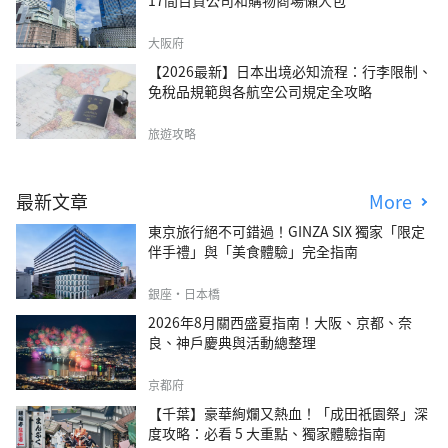
17間百貨公司和購物商場懶人包
大阪府
【2026最新】日本出境必知流程：行李限制、
免稅品規範與各航空公司規定全攻略
旅遊攻略
最新文章
More
東京旅行絕不可錯過！GINZA SIX 獨家「限定
伴手禮」與「美食體驗」完全指南
銀座・日本橋
2026年8月關西盛夏指南！大阪、京都、奈
良、神戶慶典與活動總整理
京都府
【千葉】豪華絢爛又熱血！「成田祇園祭」深
度攻略：必看 5 大重點、獨家體驗指南