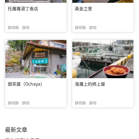
托羅羅湯丁香店
黃金之里
靜岡縣
靜岡
靜岡縣
靜岡
御茶屋（Ochaya）
海灘上的柿上屋
靜岡縣
靜岡
靜岡縣
靜岡
最新文章