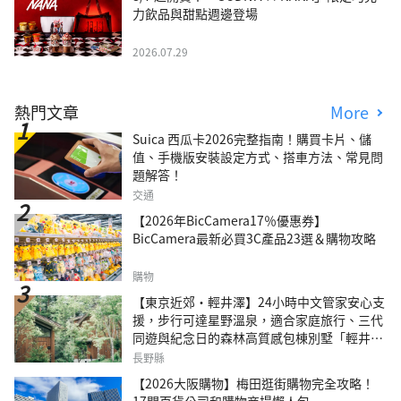
力飲品與甜點週邊登場
2026.07.29
熱門文章
More
Suica 西瓜卡2026完整指南！購買卡片、儲
值、手機版安裝設定方式、搭車方法、常見問
題解答！
交通
【2026年BicCamera17％優惠券】
BicCamera最新必買3C產品23選＆購物攻略
購物
【東京近郊・輕井澤】24小時中文管家安心支
援，步行可達星野溫泉，適合家庭旅行、三代
同遊與紀念日的森林高質感包棟別墅「輕井澤
森四季VILLA」
長野縣
【2026大阪購物】梅田逛街購物完全攻略！