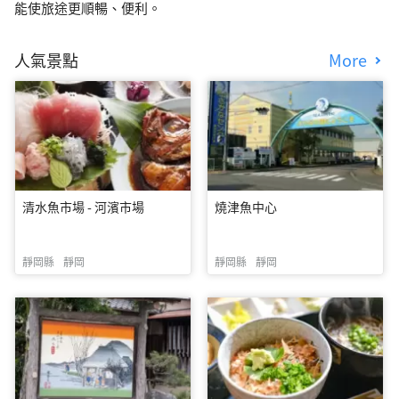
能使旅途更順暢、便利。
人氣景點
More
清水魚市場 - 河濱市場
燒津魚中心
靜岡縣
靜岡
靜岡縣
靜岡