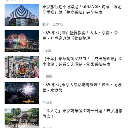
東京旅行絕不可錯過！GINZA SIX 獨家「限定
伴手禮」與「美食體驗」完全指南
銀座・日本橋
2026年8月關西盛夏指南！大阪、京都、奈
良、神戶慶典與活動總整理
京都府
【千葉】豪華絢爛又熱血！「成田祇園祭」深
度攻略：必看 5 大重點、獨家體驗指南
千葉縣
2026年8月東京人氣活動總整理！煙火、阿波
舞、水燈節
東京都
「深大寺」東京調布慢步調一日遊！去了還想
再去！