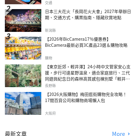
交通
日本三大花火「長岡花火大會」2027年舉辦日
期、交通方式、購票指南、隱藏欣賞地點
新潟縣
【2026年BicCamera17％優惠券】
BicCamera最新必買3C產品23選＆購物攻略
購物
【東京近郊・輕井澤】24小時中文管家安心支
援，步行可達星野溫泉，適合家庭旅行、三代
同遊與紀念日的森林高質感包棟別墅「輕井澤
森四季VILLA」
長野縣
【2026大阪購物】梅田逛街購物完全攻略！
17間百貨公司和購物商場懶人包
大阪府
最新文章
More