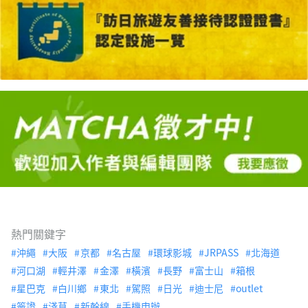
熱門關鍵字
沖繩
大阪
京都
名古屋
環球影城
JRPASS
北海道
河口湖
輕井澤
金澤
橫濱
長野
富士山
箱根
星巴克
白川鄉
東北
駕照
日光
迪士尼
outlet
簽證
淺草
新幹線
手機申辦