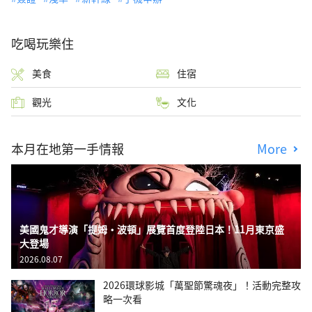
吃喝玩樂住
美食
住宿
觀光
文化
本月在地第一手情報
More
美國鬼才導演「提姆・波頓」展覽首度登陸日本！11月東京盛
大登場
2026.08.07
2026環球影城「萬聖節驚魂夜」！活動完整攻
略一次看