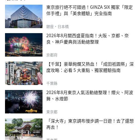
東京旅行絕不可錯過！GINZA SIX 獨家「限定
伴手禮」與「美食體驗」完全指南
銀座・日本橋
2026年8月關西盛夏指南！大阪、京都、奈
良、神戶慶典與活動總整理
京都府
【千葉】豪華絢爛又熱血！「成田祇園祭」深
度攻略：必看 5 大重點、獨家體驗指南
千葉縣
2026年8月東京人氣活動總整理！煙火、阿波
舞、水燈節
東京都
「深大寺」東京調布慢步調一日遊！去了還想
再去！