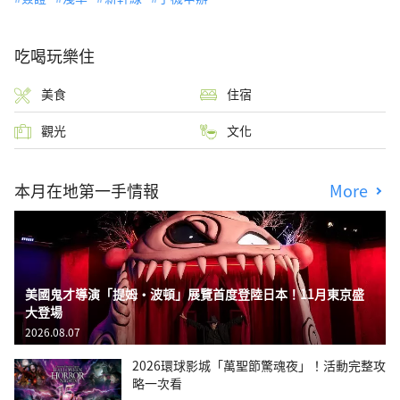
吃喝玩樂住
美食
住宿
觀光
文化
本月在地第一手情報
More
美國鬼才導演「提姆・波頓」展覽首度登陸日本！11月東京盛
大登場
2026.08.07
2026環球影城「萬聖節驚魂夜」！活動完整攻
略一次看