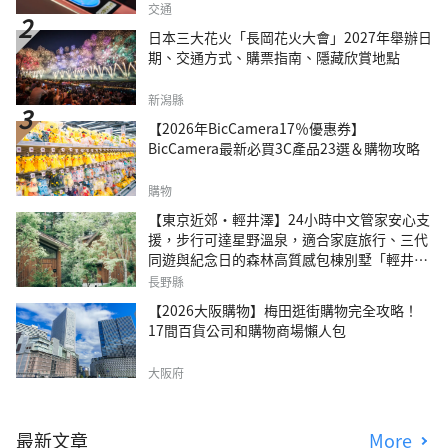
交通
日本三大花火「長岡花火大會」2027年舉辦日
期、交通方式、購票指南、隱藏欣賞地點
新潟縣
【2026年BicCamera17％優惠券】
BicCamera最新必買3C產品23選＆購物攻略
購物
【東京近郊・輕井澤】24小時中文管家安心支
援，步行可達星野溫泉，適合家庭旅行、三代
同遊與紀念日的森林高質感包棟別墅「輕井澤
森四季VILLA」
長野縣
【2026大阪購物】梅田逛街購物完全攻略！
17間百貨公司和購物商場懶人包
大阪府
最新文章
More