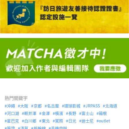
熱門關鍵字
沖繩
大阪
京都
名古屋
環球影城
JRPASS
北海道
河口湖
輕井澤
金澤
橫濱
長野
富士山
箱根
星巴克
白川鄉
東北
駕照
日光
迪士尼
outlet
簽證
淺草
新幹線
手機申辦