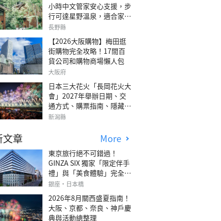
小時中文管家安心支援，步
行可達星野溫泉，適合家庭
旅行、三代同遊與紀念日的
長野縣
森林高質感包棟別墅「輕井
【2026大阪購物】梅田逛
澤森四季VILLA」
街購物完全攻略！17間百
貨公司和購物商場懶人包
大阪府
日本三大花火「長岡花火大
會」2027年舉辦日期、交
通方式、購票指南、隱藏欣
賞地點
新潟縣
新文章
More
東京旅行絕不可錯過！
GINZA SIX 獨家「限定伴手
禮」與「美食體驗」完全指
南
銀座・日本橋
2026年8月關西盛夏指南！
大阪、京都、奈良、神戶慶
典與活動總整理