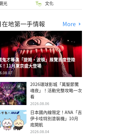
觀光
文化
月在地第一手情報
More
國鬼才導演「提姆・波頓」展覽首度登陸
本！11月東京盛大登場
6.08.07
2026環球影城「萬聖節驚
魂夜」！活動完整攻略一次
看
2026.08.06
日本國內線限定！ANA「吉
伊卡哇特別塗裝機」10月
底開航
2026.08.04