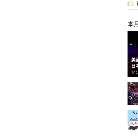
本
美
日
202