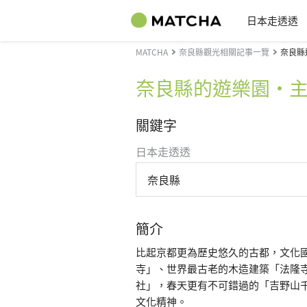
日本走透透
MATCHA
奈良縣觀光相關記事一覽
奈良縣
奈良縣的遊樂園・
關鍵字
日本走透透
奈良縣
簡介
比起京都更為歷史悠久的古都，文化
寺」、世界最古老的木造建築「法隆
社」，春天更有不可錯過的「吉野山
文化精神。