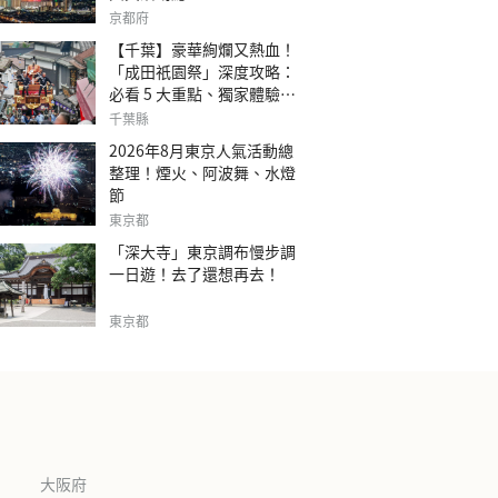
京都府
【千葉】豪華絢爛又熱血！
「成田祇園祭」深度攻略：
必看 5 大重點、獨家體驗指
南
千葉縣
2026年8月東京人氣活動總
整理！煙火、阿波舞、水燈
節
東京都
「深大寺」東京調布慢步調
一日遊！去了還想再去！
東京都
大阪府