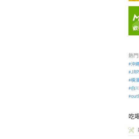
熱門
沖
JRP
橫
白
out
吃