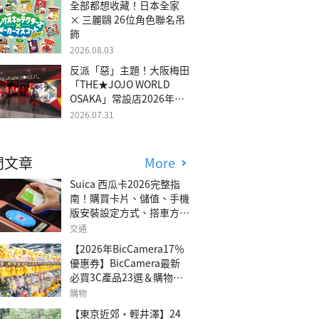
全部都想收藏！日本全家
× 三麗鷗 26位角色聯名吊
飾
2026.08.03
反派「惡」主題！大阪梅田
「THE★JOJO WORLD
OSAKA」常設店2026年冬
季開幕
2026.07.31
門文章
More
Suica 西瓜卡2026完整指
南！購買卡片、儲值、手機
版安裝設定方式、搭車方
法、常見問題解答！
交通
【2026年BicCamera17％
優惠券】BicCamera最新
必買3C產品23選＆購物攻
略
購物
【東京近郊・輕井澤】24