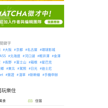
關鍵字
繩
大阪
京都
名古屋
環球影城
ASS
北海道
河口湖
輕井澤
金澤
濱
長野
富士山
箱根
星巴克
川鄉
東北
駕照
日光
迪士尼
let
簽證
淺草
新幹線
手機申辦
喝玩樂住
美食
住宿