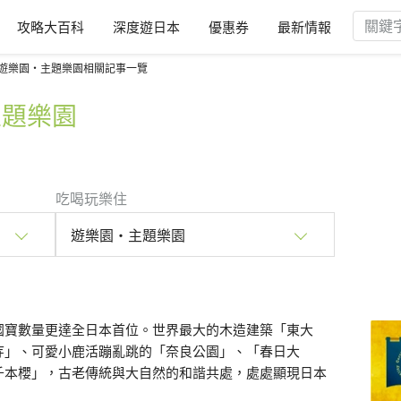
攻略大百科
深度遊日本
優惠券
最新情報
遊樂園・主題樂園相關記事一覽
主題樂園
吃喝玩樂住
遊樂園・主題樂園
國寶數量更達全日本首位。世界最大的木造建築「東大
寺」、可愛小鹿活蹦亂跳的「奈良公園」、「春日大
千本櫻」，古老傳統與大自然的和諧共處，處處顯現日本