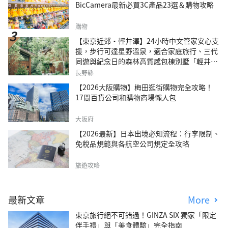
BicCamera最新必買3C產品23選＆購物攻略
購物
【東京近郊・輕井澤】24小時中文管家安心支
援，步行可達星野溫泉，適合家庭旅行、三代
同遊與紀念日的森林高質感包棟別墅「輕井澤
森四季VILLA」
長野縣
【2026大阪購物】梅田逛街購物完全攻略！
17間百貨公司和購物商場懶人包
大阪府
【2026最新】日本出境必知流程：行李限制、
免稅品規範與各航空公司規定全攻略
旅遊攻略
最新文章
More
東京旅行絕不可錯過！GINZA SIX 獨家「限定
伴手禮」與「美食體驗」完全指南