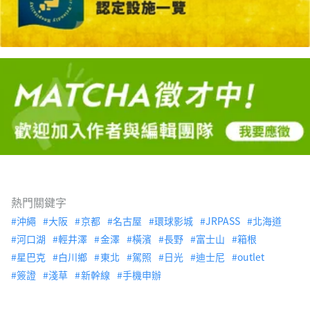
熱門關鍵字
沖繩
大阪
京都
名古屋
環球影城
JRPASS
北海道
河口湖
輕井澤
金澤
橫濱
長野
富士山
箱根
星巴克
白川鄉
東北
駕照
日光
迪士尼
outlet
簽證
淺草
新幹線
手機申辦