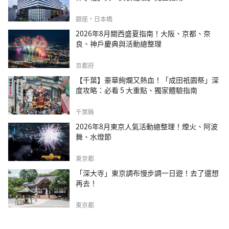
銀座・日本橋
2026年8月關西盛夏指南！大阪、京都、奈
良、神戶慶典與活動總整理
京都府
【千葉】豪華絢爛又熱血！「成田祇園祭」深
度攻略：必看 5 大重點、獨家體驗指南
千葉縣
2026年8月東京人氣活動總整理！煙火、阿波
舞、水燈節
東京都
「深大寺」東京調布慢步調一日遊！去了還想
再去！
東京都