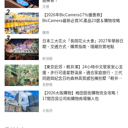
題解答！
交通
【2026年BicCamera17％優惠券】
BicCamera最新必買3C產品23選＆購物攻略
購物
日本三大花火「長岡花火大會」2027年舉辦日
期、交通方式、購票指南、隱藏欣賞地點
新潟縣
【東京近郊・輕井澤】24小時中文管家安心支
援，步行可達星野溫泉，適合家庭旅行、三代
同遊與紀念日的森林高質感包棟別墅「輕井澤
森四季VILLA」
長野縣
【2026大阪購物】梅田逛街購物完全攻略！
17間百貨公司和購物商場懶人包
大阪府