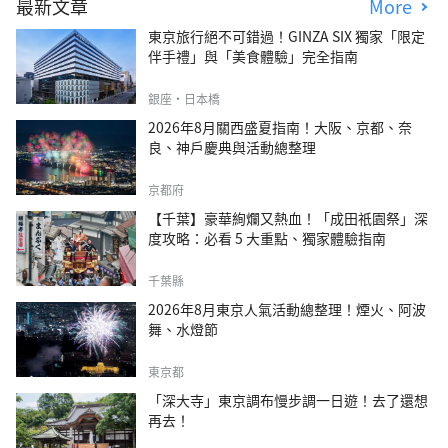
最新文章
More
東京旅行絕不可錯過！GINZA SIX 獨家「限定
伴手禮」與「美食體驗」完全指南
銀座・日本橋
2026年8月關西盛夏指南！大阪、京都、奈
良、神戶慶典與活動總整理
京都府
【千葉】豪華絢爛又熱血！「成田祇園祭」深
度攻略：必看 5 大重點、獨家體驗指南
千葉縣
2026年8月東京人氣活動總整理！煙火、阿波
舞、水燈節
東京都
「深大寺」東京調布慢步調一日遊！去了還想
再去！