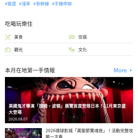
簽證
淺草
新幹線
手機申辦
吃喝玩樂住
美食
住宿
觀光
文化
本月在地第一手情報
More
美國鬼才導演「提姆・波頓」展覽首度登陸日本！11月東京盛
大登場
2026.08.07
2026環球影城「萬聖節驚魂夜」！活動完整攻
略一次看