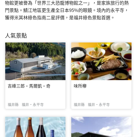
物館更被譽為「世界三大恐龍博物館之一」，是家族旅行的熱
門景點。鯖江地區更生產全日本95%的眼鏡。境內的永平寺，
獲得米其林綠色指南二星評價，是福井綠色景點首選。
人氣景點
吉峰三郎·馬爾凱·奇
味所欅
福井縣
福井・永平寺
福井縣
福井・永平寺