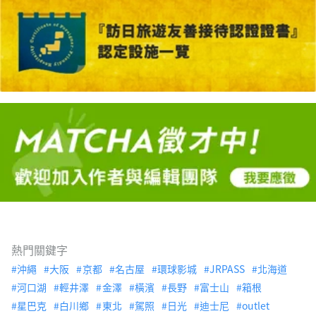
熱門關鍵字
沖繩
大阪
京都
名古屋
環球影城
JRPASS
北海道
河口湖
輕井澤
金澤
橫濱
長野
富士山
箱根
星巴克
白川鄉
東北
駕照
日光
迪士尼
outlet