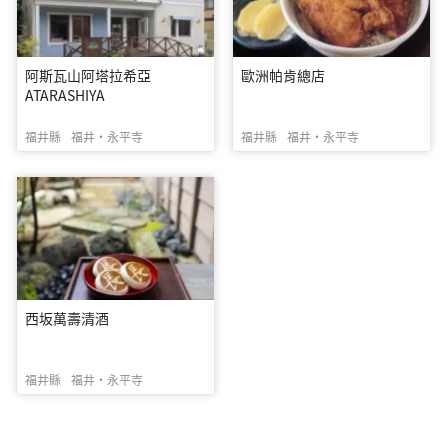
阿斯瓦山阿塔拉希亞
歐洲帕肯總店
ATARASHIYA
福井縣
福井・永平寺
福井縣
福井・永平寺
西坂萬壽清酒
福井縣
福井・永平寺