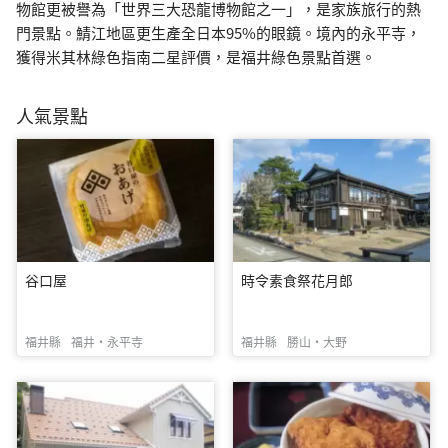
物館更被譽為「世界三大恐龍博物館之一」，是家族旅行的熱
門景點。鯖江地區更生產全日本95%的眼鏡。境內的永平寺，
獲得米其林綠色指南二星評價，是福井綠色景點首選。
人氣景點
谷口屋
時令素食祭花月郎
福井縣
福井・永平寺
福井縣
勝山・大野