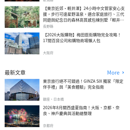
【東京近郊・輕井澤】24小時中文管家安心支
援，步行可達星野溫泉，適合家庭旅行、三代
同遊與紀念日的森林高質感包棟別墅「輕井澤
森四季VILLA」
長野縣
【2026大阪購物】梅田逛街購物完全攻略！
17間百貨公司和購物商場懶人包
大阪府
最新文章
More
東京旅行絕不可錯過！GINZA SIX 獨家「限定
伴手禮」與「美食體驗」完全指南
銀座・日本橋
2026年8月關西盛夏指南！大阪、京都、奈
良、神戶慶典與活動總整理
京都府