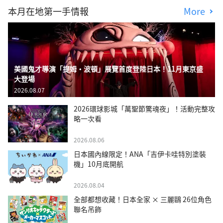
本月在地第一手情報
More
美國鬼才導演「提姆・波頓」展覽首度登陸日本！11月東京盛
大登場
2026.08.07
2026環球影城「萬聖節驚魂夜」！活動完整攻
略一次看
2026.08.06
日本國內線限定！ANA「吉伊卡哇特別塗裝
機」10月底開航
2026.08.04
全部都想收藏！日本全家 × 三麗鷗 26位角色
聯名吊飾