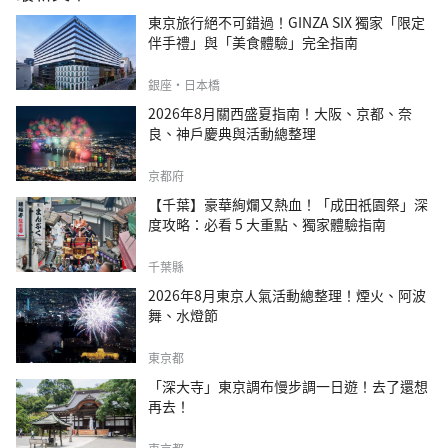
東京旅行絕不可錯過！GINZA SIX 獨家「限定
伴手禮」與「美食體驗」完全指南
銀座・日本橋
2026年8月關西盛夏指南！大阪、京都、奈
良、神戶慶典與活動總整理
京都府
【千葉】豪華絢爛又熱血！「成田祇園祭」深
度攻略：必看 5 大重點、獨家體驗指南
千葉縣
2026年8月東京人氣活動總整理！煙火、阿波
舞、水燈節
東京都
「深大寺」東京調布慢步調一日遊！去了還想
再去！