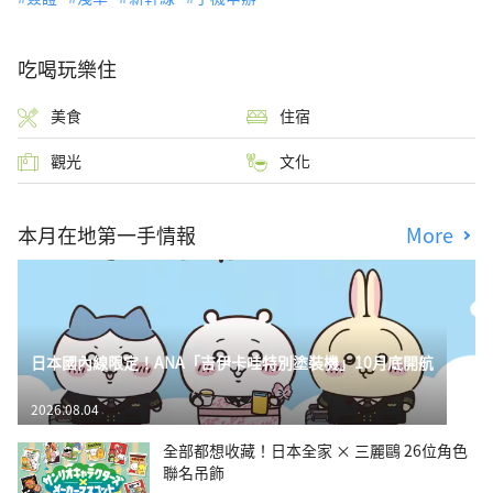
吃喝玩樂住
美食
住宿
觀光
文化
本月在地第一手情報
More
日本國內線限定！ANA「吉伊卡哇特別塗裝機」10月底開航
2026.08.04
全部都想收藏！日本全家 × 三麗鷗 26位角色
聯名吊飾