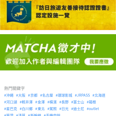
熱門關鍵字
沖繩
大阪
京都
名古屋
環球影城
JRPASS
北海道
河口湖
輕井澤
金澤
橫濱
長野
富士山
箱根
星巴克
白川鄉
東北
駕照
日光
迪士尼
outlet
簽證
淺草
新幹線
手機申辦