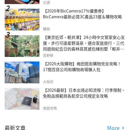
交通
【2026年BicCamera17％優惠券】
BicCamera最新必買3C產品23選＆購物攻略
購物
【東京近郊・輕井澤】24小時中文管家安心支
援，步行可達星野溫泉，適合家庭旅行、三代
同遊與紀念日的森林高質感包棟別墅「輕井澤
森四季VILLA」
長野縣
【2026大阪購物】梅田逛街購物完全攻略！
17間百貨公司和購物商場懶人包
大阪府
【2026最新】日本出境必知流程：行李限制、
免稅品規範與各航空公司規定全攻略
旅遊攻略
最新文章
More