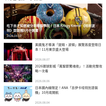
吃下去才知道被分到哪個學院！日本 Krispy Kreme 《哈利波
特》甜甜圈8月中開賣
2026.08.10
美國鬼才導演「提姆・波頓」展覽首度登陸日
本！11月東京盛大登場
2026.08.07
2026環球影城「萬聖節驚魂夜」！活動完整攻
略一次看
2026.08.06
日本國內線限定！ANA「吉伊卡哇特別塗裝
機」10月底開航
2026.08.04