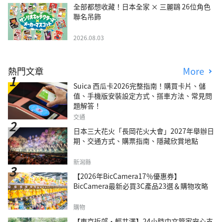
全部都想收藏！日本全家 × 三麗鷗 26位角色
聯名吊飾
2026.08.03
熱門文章
More
Suica 西瓜卡2026完整指南！購買卡片、儲
值、手機版安裝設定方式、搭車方法、常見問
題解答！
交通
日本三大花火「長岡花火大會」2027年舉辦日
期、交通方式、購票指南、隱藏欣賞地點
新潟縣
【2026年BicCamera17％優惠券】
BicCamera最新必買3C產品23選＆購物攻略
購物
【東京近郊・輕井澤】24小時中文管家安心支