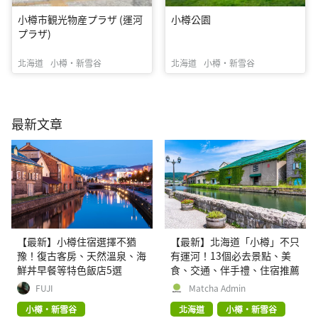
小樽市観光物産プラザ (運河
小樽公園
プラザ)
北海道
小樽・新雪谷
北海道
小樽・新雪谷
最新文章
【最新】小樽住宿選擇不猶
【最新】北海道「小樽」不只
豫！復古客房、天然溫泉、海
有運河！13個必去景點、美
鮮丼早餐等特色飯店5選
食、交通、伴手禮、住宿推薦
FUJI
Matcha Admin
小樽・新雪谷
北海道
小樽・新雪谷