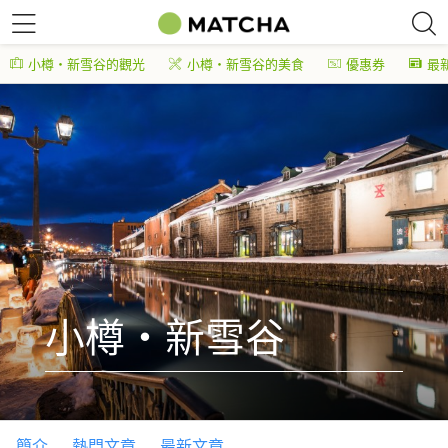
小樽・新雪谷的觀光
小樽・新雪谷的美食
優惠券
最
小樽・新雪谷
簡介
熱門文章
最新文章