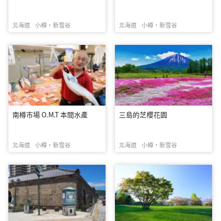
北海道
小樽・新雪谷
北海道
小樽・新雪谷
南樽市場 O.M.T 本間水產
三島的芝櫻花園
北海道
小樽・新雪谷
北海道
小樽・新雪谷