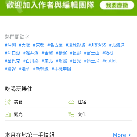
熱門關鍵字
沖繩
大阪
京都
名古屋
環球影城
JRPASS
北海道
河口湖
輕井澤
金澤
橫濱
長野
富士山
箱根
星巴克
白川鄉
東北
駕照
日光
迪士尼
outlet
簽證
淺草
新幹線
手機申辦
吃喝玩樂住
美食
住宿
觀光
文化
本月在地第一手情報
More