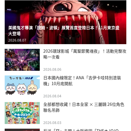
美國鬼才導演「提姆・波頓」展覽首度登陸日本！11月東京盛
大登場
2026.08.07
2026環球影城「萬聖節驚魂夜」！活動完整攻
略一次看
2026.08.06
日本國內線限定！ANA「吉伊卡哇特別塗裝
機」10月底開航
2026.08.04
全部都想收藏！日本全家 × 三麗鷗 26位角色
聯名吊飾
2026.08.03
反派「惡」主題！大阪梅田「THE★JOJO