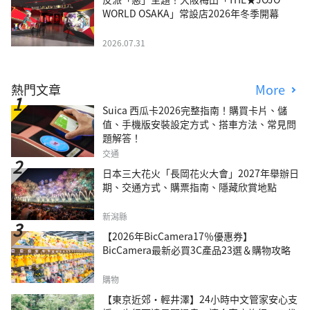
WORLD OSAKA」常設店2026年冬季開幕
2026.07.31
熱門文章
More
Suica 西瓜卡2026完整指南！購買卡片、儲
值、手機版安裝設定方式、搭車方法、常見問
題解答！
交通
日本三大花火「長岡花火大會」2027年舉辦日
期、交通方式、購票指南、隱藏欣賞地點
新潟縣
【2026年BicCamera17％優惠券】
BicCamera最新必買3C產品23選＆購物攻略
購物
【東京近郊・輕井澤】24小時中文管家安心支