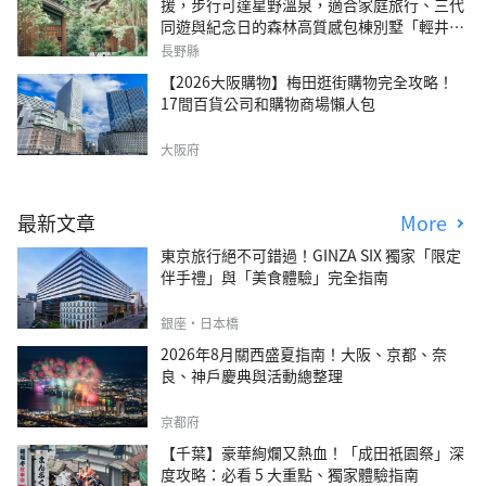
援，步行可達星野溫泉，適合家庭旅行、三代
同遊與紀念日的森林高質感包棟別墅「輕井澤
森四季VILLA」
長野縣
【2026大阪購物】梅田逛街購物完全攻略！
17間百貨公司和購物商場懶人包
大阪府
最新文章
More
東京旅行絕不可錯過！GINZA SIX 獨家「限定
伴手禮」與「美食體驗」完全指南
銀座・日本橋
2026年8月關西盛夏指南！大阪、京都、奈
良、神戶慶典與活動總整理
京都府
【千葉】豪華絢爛又熱血！「成田祇園祭」深
度攻略：必看 5 大重點、獨家體驗指南