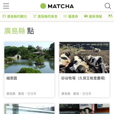
廣島縣的觀光
廣島縣的美食
優惠券
最新情報
廣島縣
點
縮景園
砂谷牧場（久保艾格里農場)
廣島縣
廣島・廿日市
廣島縣
廣島・廿日市