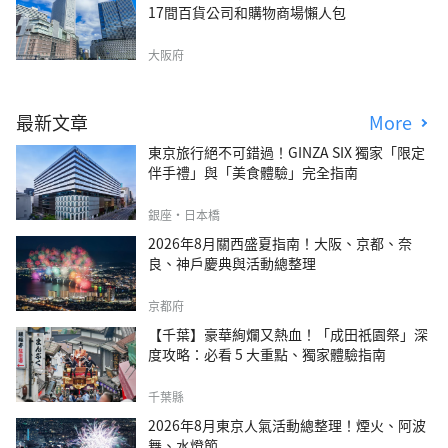
17間百貨公司和購物商場懶人包
大阪府
最新文章
More
東京旅行絕不可錯過！GINZA SIX 獨家「限定
伴手禮」與「美食體驗」完全指南
銀座・日本橋
2026年8月關西盛夏指南！大阪、京都、奈
良、神戶慶典與活動總整理
京都府
【千葉】豪華絢爛又熱血！「成田祇園祭」深
度攻略：必看 5 大重點、獨家體驗指南
千葉縣
2026年8月東京人氣活動總整理！煙火、阿波
舞、水燈節