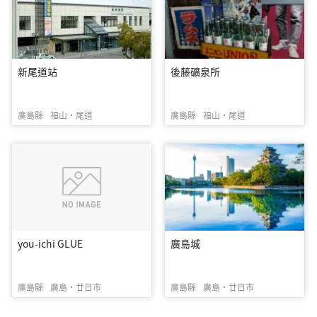
新尾道站
後藤礦泉所
廣島縣
福山・尾道
廣島縣
福山・尾道
you-ichi GLUE
廣島城
廣島縣
廣島・廿日市
廣島縣
廣島・廿日市