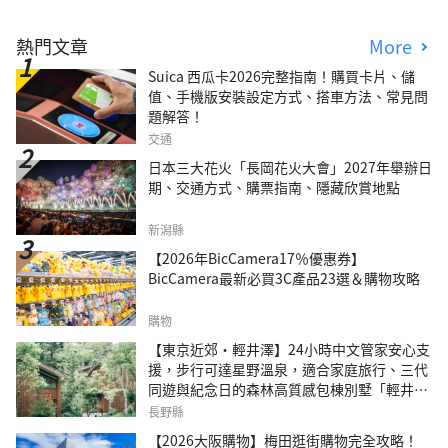
熱門文章
More
Suica 西瓜卡2026完整指南！購買卡片、儲
值、手機版安裝設定方式、搭車方法、常見問
題解答！
交通
日本三大花火「長岡花火大會」2027年舉辦日
期、交通方式、購票指南、隱藏欣賞地點
新潟縣
【2026年BicCamera17％優惠券】
BicCamera最新必買3C產品23選＆購物攻略
購物
【東京近郊・輕井澤】24小時中文管家安心支
援，步行可達星野溫泉，適合家庭旅行、三代
同遊與紀念日的森林高質感包棟別墅「輕井澤
森四季VILLA」
長野縣
【2026大阪購物】梅田逛街購物完全攻略！