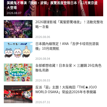
美國鬼才導演「提姆・波頓」展覽首度登陸日本！11月東京盛
大登場
2026.08.07
2026環球影城「萬聖節驚魂夜」！活動完整攻
略一次看
2026.08.06
日本國內線限定！ANA「吉伊卡哇特別塗裝
機」10月底開航
2026.08.04
全部都想收藏！日本全家 × 三麗鷗 26位角色
聯名吊飾
2026.08.03
反派「惡」主題！大阪梅田「THE★JOJO
WORLD OSAKA」常設店2026年冬季開幕
2026.07.31