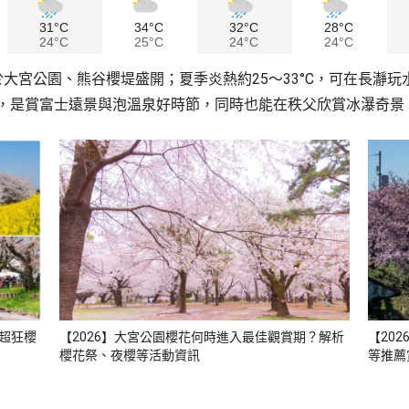
31°C
34°C
32°C
28°C
24°C
25°C
24°C
24°C
於大宮公園、熊谷櫻堤盛開；夏季炎熱約25～33°C，可在長瀞玩
乾燥，是賞富士遠景與泡溫泉好時節，同時也能在秩父欣賞冰瀑奇
」超狂櫻
【2026】大宮公園櫻花何時進入最佳觀賞期？解析
【20
櫻花祭、夜櫻等活動資訊
等推薦