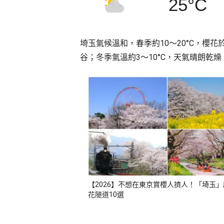
25°C
埼玉氣候溫和，春季約10～20°C，櫻花
谷；冬季氣溫約3～10°C，天氣晴朗
【2026】不想在東京賞櫻人擠人！「埼玉
花隧道10選