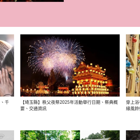
川、千
【埼玉縣】秩父夜祭2025年活動舉行日期、祭典概
穿上浴
要、交通資訊
緣風鈴