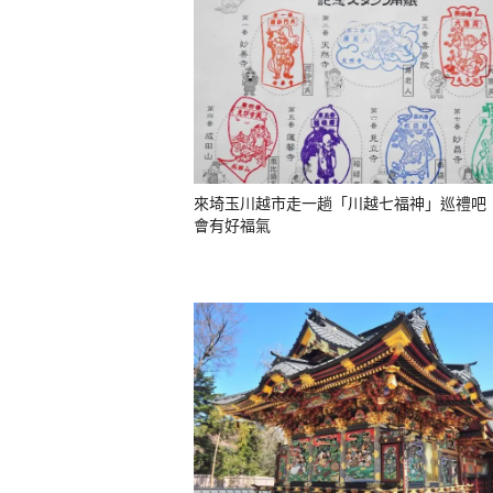
來埼玉川越市走一趟「川越七福神」巡禮吧
會有好福氣