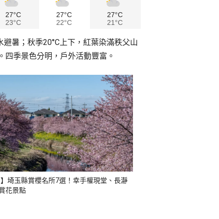
27°C
27°C
27°C
23°C
22°C
21°C
水避暑；秋季20°C上下，紅葉染滿秩父山
景。四季景色分明，戶外活動豐富。
26】埼玉縣賞櫻名所7選！幸手權現堂、長瀞
賞花景點