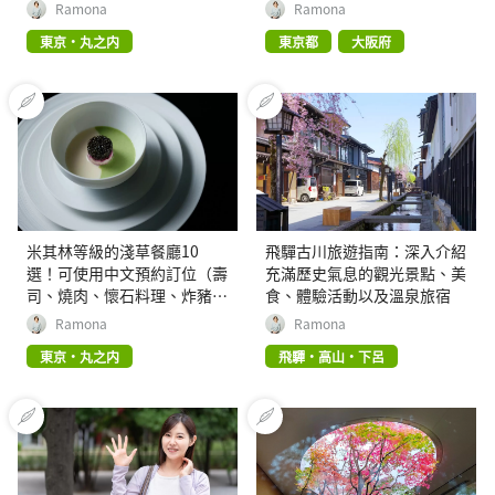
Ramona
Ramona
東京・丸之内
東京都
大阪府
米其林等級的淺草餐廳10
飛驒古川旅遊指南：深入介紹
選！可使用中文預約訂位（壽
充滿歷史氣息的觀光景點、美
司、燒肉、懷石料理、炸豬
食、體驗活動以及溫泉旅宿
排）
Ramona
Ramona
東京・丸之内
飛驒・高山・下呂