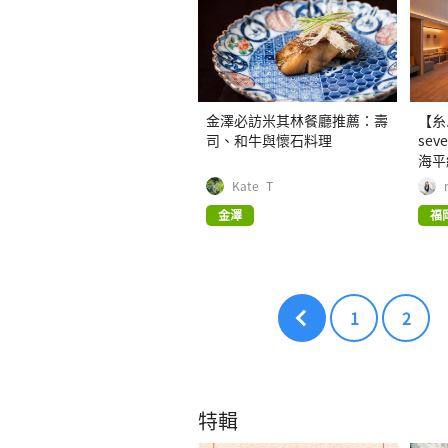
金澤必訪米其林餐廳推薦：壽
【糸
司、和牛與懷石料理
se
海平
Kate_T
金澤
福
1
2
特輯