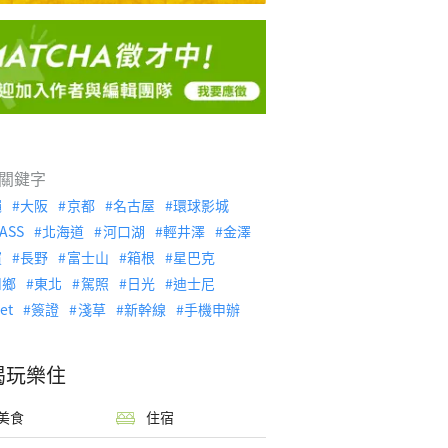
關鍵字
繩
大阪
京都
名古屋
環球影城
ASS
北海道
河口湖
輕井澤
金澤
濱
長野
富士山
箱根
星巴克
川鄉
東北
駕照
日光
迪士尼
let
簽證
淺草
新幹線
手機申辦
喝玩樂住
美食
住宿