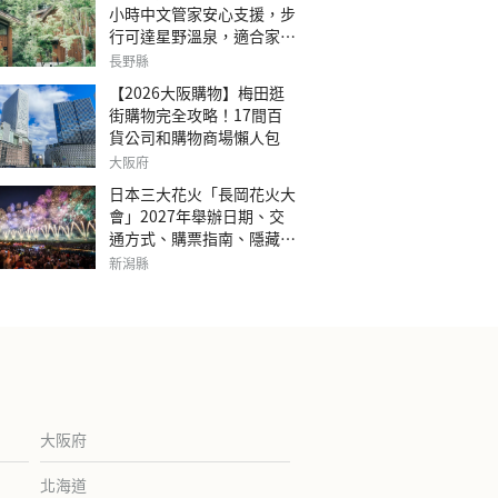
小時中文管家安心支援，步
行可達星野溫泉，適合家庭
旅行、三代同遊與紀念日的
長野縣
森林高質感包棟別墅「輕井
【2026大阪購物】梅田逛
澤森四季VILLA」
街購物完全攻略！17間百
貨公司和購物商場懶人包
大阪府
日本三大花火「長岡花火大
會」2027年舉辦日期、交
通方式、購票指南、隱藏欣
賞地點
新潟縣
大阪府
北海道