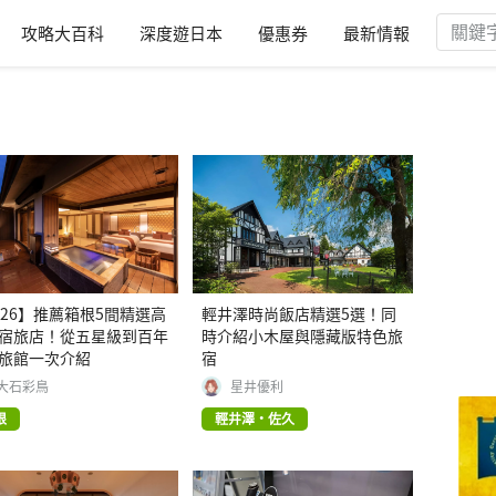
攻略大百科
深度遊日本
優惠券
最新情報
026】推薦箱根5間精選高
輕井澤時尚飯店精選5選！同
宿旅店！從五星級到百年
時介紹小木屋與隱藏版特色旅
旅館一次介紹
宿
大石彩鳥
星井優利
根
輕井澤・佐久