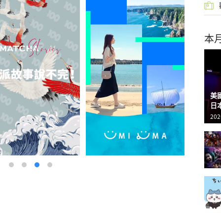
本
美
日
202