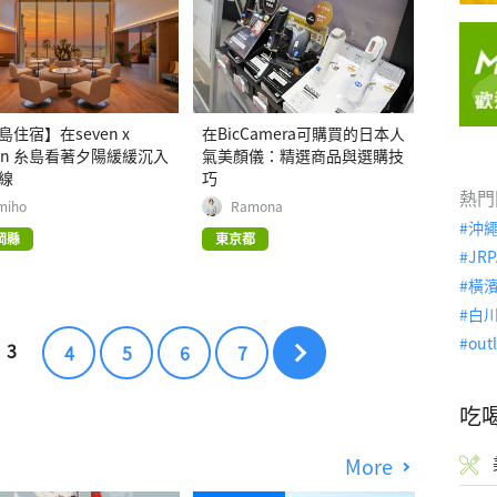
島住宿】在seven x
在BicCamera可購買的日本人
ven 糸島看著夕陽緩緩沉入
氣美顏儀：精選商品與選購技
線
巧
熱門
miho
Ramona
沖
岡縣
東京都
JRP
橫
白
out
3
4
5
6
7
吃
More