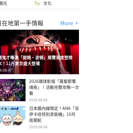
觀光
文化
月在地第一手情報
More
國鬼才導演「提姆・波頓」展覽首度登陸
本！11月東京盛大登場
6.08.07
2026環球影城「萬聖節驚
魂夜」！活動完整攻略一次
看
2026.08.06
日本國內線限定！ANA「吉
伊卡哇特別塗裝機」10月
底開航
2026.08.04