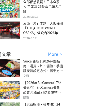
全部都想收藏！日本全家
× 三麗鷗 26位角色聯名吊
飾
2026.08.03
反派「惡」主題！大阪梅田
「THE★JOJO WORLD
OSAKA」常設店2026年冬
季開幕
2026.07.31
門文章
More
Suica 西瓜卡2026完整指
南！購買卡片、儲值、手機
版安裝設定方式、搭車方
法、常見問題解答！
交通
【2026年BicCamera17％
優惠券】BicCamera最新
必買3C產品23選＆購物攻
略
購物
【東京近郊・輕井澤】24