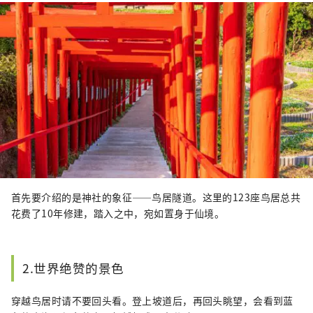
首先要介绍的是神社的象征——鸟居隧道。这里的123座鸟居总共
花费了10年修建，踏入之中，宛如置身于仙境。
2.世界绝赞的景色
穿越鸟居时请不要回头看。登上坡道后，再回头眺望，会看到蓝