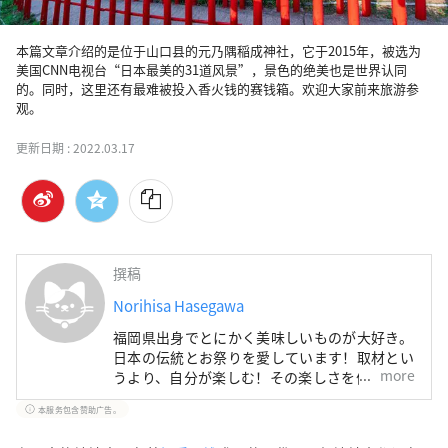
本篇文章介绍的是位于山口县的元乃隅稲成神社，它于2015年，被选为
美国CNN电视台“日本最美的31道风景”，景色的绝美也是世界认同
的。同时，这里还有最难被投入香火钱的赛钱箱。欢迎大家前来旅游参
观。
更新日期 :
2022.03.17
撰稿
Norihisa Hasegawa
福岡県出身でとにかく美味しいものが大好き。
日本の伝統とお祭りを愛しています！取材とい
more
うより、自分が楽しむ！その楽しさを伝えるこ
とに全力投球。
本服务包含赞助广告。