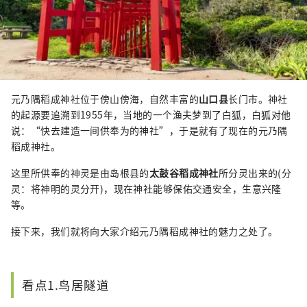
元乃隅稻成神社位于傍山傍海，自然丰富的
山口县
长门市。神社
的起源要追溯到1955年，当地的一个渔夫梦到了白狐，白狐对他
说：“快去建造一间供奉为的神社”，于是就有了现在的元乃隅
稻成神社。
这里所供奉的神灵是由岛根县的
太鼓谷稻成神社
所分灵出来的(分
灵：将神明的灵分开)，现在神社能够保佑交通安全，生意兴隆
等。
接下来，我们就将向大家介绍元乃隅稻成神社的魅力之处了。
看点1.鸟居隧道