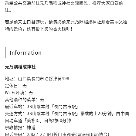
乘坐公共交通前往元乃隅稻成神社比较困难，推荐大家自驾前
往。
若是前来山口县游玩，请务必前来元乃隅稻成神社观看美丽又独
特的景色，还有投下您的香火钱吧！
Information
元乃隅稲成神社
地址：山口県長門市油谷津黄498
定休日：无
Wi-Fi环境：无
其他语种的菜单：无
最近车站：JR山陰本线「長門古市駅」
交通方式：JR山陰本线「長門古市駅」搭乘的士20分钟，由中国
自动车道「美祢IC」自驾约60分钟
宗教情报：神道
电话号码：:0837-22-84(长门市观光convention协会)