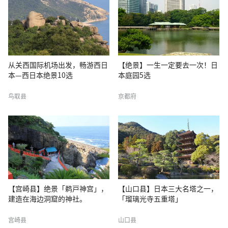
从关西国际机场出发，畅游西日
【绝景】一生一定要去一次！日
本—西日本绝景10选
本庭园5选
鸟取县
京都府
【宫崎县】绝景「鹈戸神宫」，
【山口县】日本三大名塔之一，
建造在海边洞窟的神社。
「瑠璃光寺五重塔」
宫崎县
山口县