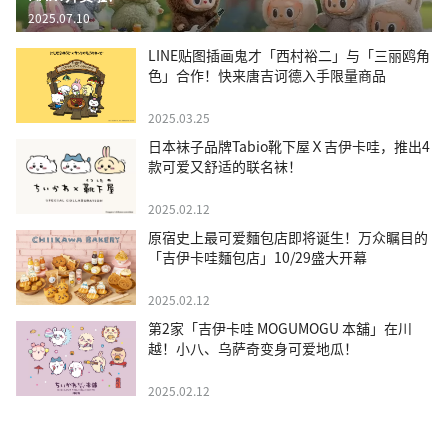
2025.07.10
LINE贴图插画鬼才「西村裕二」与「三丽鸥角
色」合作！快来唐吉诃德入手限量商品
2025.03.25
日本袜子品牌Tabio靴下屋Ｘ吉伊卡哇，推出4
款可爱又舒适的联名袜！
2025.02.12
原宿史上最可爱麵包店即将诞生！万众瞩目的
「吉伊卡哇麵包店」10/29盛大开幕
2025.02.12
第2家「吉伊卡哇 MOGUMOGU 本舖」在川
越！小八、乌萨奇变身可爱地瓜！
2025.02.12