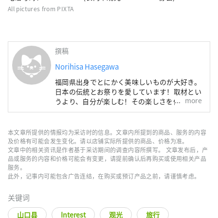
All pictures from PIXTA
撰稿
Norihisa Hasegawa
福岡県出身でとにかく美味しいものが大好き。
日本の伝統とお祭りを愛しています！取材とい
more
うより、自分が楽しむ！その楽しさを伝えるこ
とに全力投球。
本文章所提供的情报均为采访时的信息。文章内所提到的商品、服务的内容
及价格有可能会发生变化。请以店铺实际所提供的商品、价格为准。
文章中的相关资讯是作者基于采访期间的调查内容所撰写。 文章发布后，产
品或服务的内容和价格可能会有变更，请提前确认后再购买或使用相关产品
服务。
此外，记事内可能包含广告连结，在购买或预订产品之前，请谨慎考虑。
关键词
山口县
Interest
观光
旅行