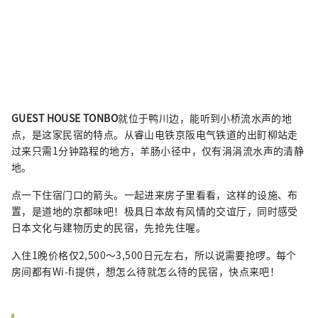
GUEST HOUSE TONBO
就位于鸭川边，能听到小桥流水声的地
点，是这家民宿的特点。从睿山电铁京阪电气铁道的出町柳站走
过来只需1分钟路程的地方，羊肠小径中，仅有涓涓流水声的清静
地。
点一下住宿门口的箭头。一起进来房子里看看，这样的设施、布
置，是道地的京都味吧！极具日本故有风情的交谊厅，同时感受
日本文化与建物历史的民宿，先抢先住喔。
入住1晚价格仅2,500～3,500日元左右，所以说需要抢啰。每个
房间都有Wi-fi提供，想怎么待就怎么待的民宿，快点来吧！