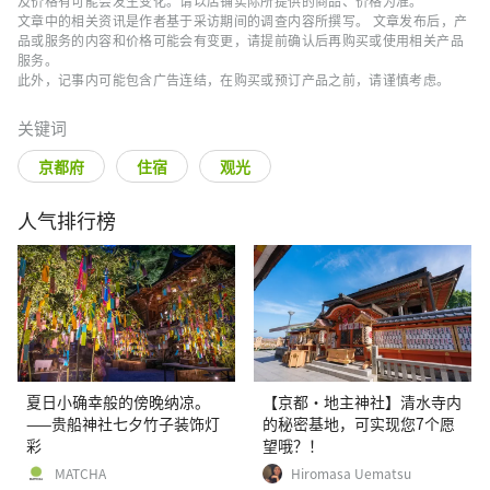
及价格有可能会发生变化。请以店铺实际所提供的商品、价格为准。
文章中的相关资讯是作者基于采访期间的调查内容所撰写。 文章发布后，产
品或服务的内容和价格可能会有变更，请提前确认后再购买或使用相关产品
服务。
此外，记事内可能包含广告连结，在购买或预订产品之前，请谨慎考虑。
关键词
京都府
住宿
观光
人气排行榜
夏日小确幸般的傍晚纳凉。
【京都·地主神社】清水寺内
——贵船神社七夕竹子装饰灯
的秘密基地，可实现您7个愿
彩
望哦？！
MATCHA
Hiromasa Uematsu