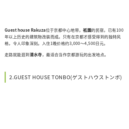
Guest house Rakuza
位于京都中心地带，
祇園
的民宿，已有100
年以上历史的建筑物改装而成。只有在京都才感受得到的独特风
格，令人印象深刻。入住1晚价格约3,000～4,500日元。
走路就能逛到
清水寺
，最适合当作京都游玩的出发地点。
2.GUEST HOUSE TONBO(ゲストハウストンボ)