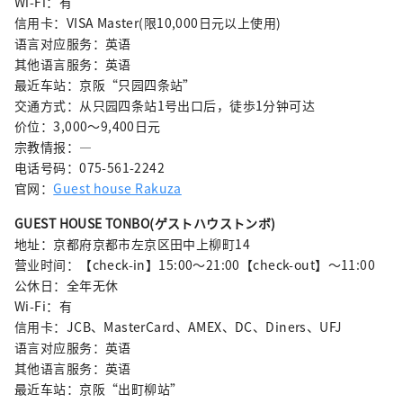
Wi-Fi：有
信用卡：VISA Master(限10,000日元以上使用)
语言对应服务：英语
其他语言服务：英语
最近车站：京阪“只园四条站”
交通方式：从只园四条站1号出口后，徒歩1分钟可达
价位：3,000～9,400日元
宗教情报：—
电话号码：075-561-2242
官网：
Guest house Rakuza
GUEST HOUSE TONBO(ゲストハウストンボ)
地址：京都府京都市左京区田中上柳町14
营业时间：【check-in】15:00〜21:00【check-out】〜11:00
公休日：全年无休
Wi-Fi：有
信用卡：JCB、MasterCard、AMEX、DC、Diners、UFJ
语言对应服务：英语
其他语言服务：英语
最近车站：京阪“出町柳站”