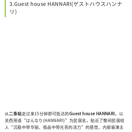
3.Guest house HANNARI(ゲストハウスハンナ
リ)
从
二条站
走过来15分钟即可抵达的
Guest house HANNARI
。以
关西用语“はんなり(HANNARI)”为民宿名，贴近了整间民宿给
人“沉稳中带华丽、极品中带光亮的活力”的感觉，内部装潢主