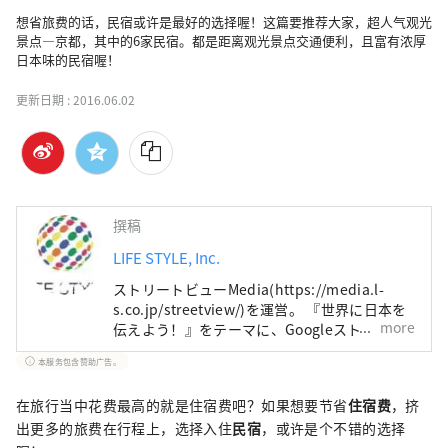
想省旅费的话，民宿或许是最好的选择喔！这篇要推荐大家，超人气观光
景点—京都，其中的6家民宿。都是距离观光景点交通便利，且富有浓厚
日本味的民宿喔！
更新日期 :
2016.06.02
撰稿
LIFE STYLE, Inc.
ストリートビューMedia(https://media.l-
s.co.jp/streetview/)を運営。 『世界に日本を
more
伝えよう！』をテーマに、Googleストリート
ビューを通して 世界中の見たことがないよう
本服务包含赞助广告。
な素敵な場所を紹介しています。
在旅行当中花费最高的就是住宿费吧？如果想要节省
住宿费
，挤
出更多的旅费在行程上，选择入住
民宿
，或许是个不错的选择