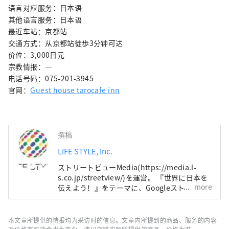
语言对应服务：日本语
其他语言服务：日本语
最近车站：京都站
交通方式：从京都站徒歩3分钟可达
价位：3,000日元
宗教情报：—
电话号码：075-201-3945
官网：
Guest house tarocafe inn
撰稿
LIFE STYLE, Inc.
ストリートビューMedia(https://media.l-
s.co.jp/streetview/)を運営。 『世界に日本を
more
伝えよう！』をテーマに、Googleストリート
ビューを通して 世界中の見たことがないよう
な素敵な場所を紹介しています。
本文章所提供的情报均为采访时的信息。文章内所提到的商品、服务的内容