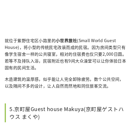
就位于紫野住宅区小路里的
小世界旅社
(Small World Guest
House)，将小型的传统民宅改装而成的民宿。因为房间类型只有
像学生宿舍一样的公共寝室，相对的住宿费也仅只要2,000日圆。
若等不及排队入浴，民宿附近也有9间大众澡堂可以让你体验日本
固有的民间生活。
木造建筑的温厚感，似乎能让人完全卸除疲劳。数个公共空间，
以及隔间不多的设计，让人自然而然地和同住旅客交流。
5.京町屋Guest house Makuya(京町屋ゲストハ
ウス まくや)