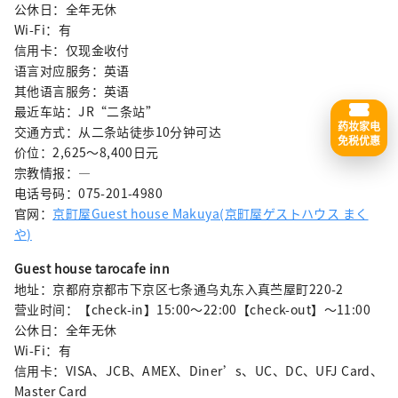
公休日：全年无休
Wi-Fi：有
信用卡：仅现金收付
语言对应服务：英语
其他语言服务：英语
最近车站：JR“二条站”
药妆家电
交通方式：从二条站徒歩10分钟可达
免税优惠
价位：2,625〜8,400日元
宗教情报：—
电话号码：075-201-4980
官网：
京町屋Guest house Makuya(京町屋ゲストハウス まく
や)
Guest house tarocafe inn
地址：京都府京都市下京区七条通乌丸东入真苎屋町220-2
营业时间：【check-in】15:00〜22:00【check-out】〜11:00
公休日：全年无休
Wi-Fi：有
信用卡：VISA、JCB、AMEX、Diner’s、UC、DC、UFJ Card、
Master Card