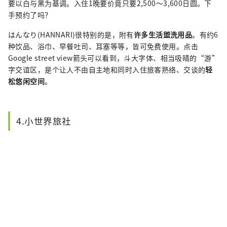
要以白与黑为基调。入住1晚要价竟只要2,500～3,600日圆。下
手预约了吗？
はんなり(HANNARI)很特别的是，附有
许多生活盥洗用品
。有约6
种饮品、浴巾、早餐吐司、耳塞等等，皆可免费使用。点击
Google street view箭头可以看到，斗大字体、相当吸晴的“游”
字交谊区，是个让人不由自主地和同时入住旅客熟络、交谈的
轻
松悠闲空间
。
4.小世界旅社