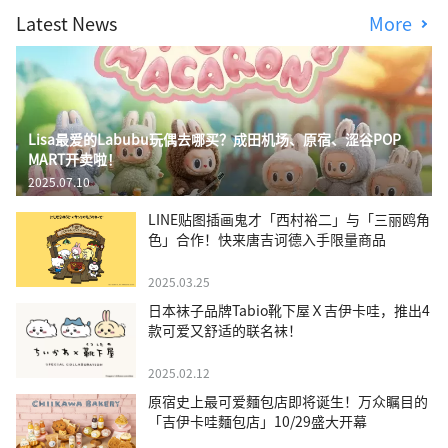
Latest News
More
Lisa最爱的Labubu玩偶去哪买？成田机场、原宿、涩谷POP
MART开卖啦！
2025.07.10
LINE贴图插画鬼才「西村裕二」与「三丽鸥角
色」合作！快来唐吉诃德入手限量商品
2025.03.25
日本袜子品牌Tabio靴下屋Ｘ吉伊卡哇，推出4
款可爱又舒适的联名袜！
2025.02.12
原宿史上最可爱麵包店即将诞生！万众瞩目的
「吉伊卡哇麵包店」10/29盛大开幕