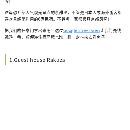
喔！
这篇想介绍人气观光景点的
京都
里，不管是日本人或海外游客都
喜欢且经常利用的6家民宿。不管哪一家都极具京都风喔！
把我们的任意门拿出来吧！透过
Google street view
让我们先线上
视游一番，顺便连住宿环境也瞧一瞧。走～来去看房子！
1.Guest house Rakuza