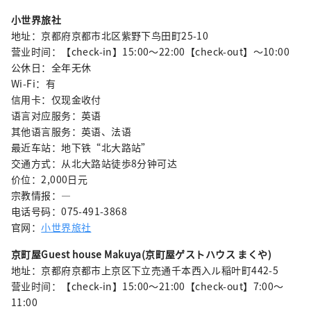
小世界旅社
地址：京都府京都市北区紫野下鸟田町25-10
营业时间：【check-in】15:00〜22:00【check-out】〜10:00
公休日：全年无休
Wi-Fi：有
信用卡：仅现金收付
语言对应服务：英语
其他语言服务：英语、法语
最近车站：地下铁“北大路站”
交通方式：从北大路站徒歩8分钟可达
价位：2,000日元
宗教情报：—
电话号码：075-491-3868
官网：
小世界旅社
京町屋Guest house Makuya(京町屋ゲストハウス まくや)
地址：京都府京都市上京区下立売通千本西入ル稲叶町442-5
营业时间：【check-in】15:00〜21:00【check-out】7:00〜
11:00