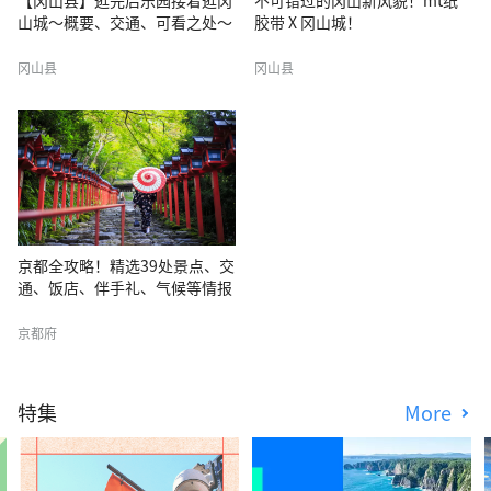
【冈山县】逛完后乐园接着逛冈
不可错过的冈山新风貌！mt纸
山城～概要、交通、可看之处〜
胶带 X 冈山城！
冈山县
冈山县
京都全攻略！精选39处景点、交
通、饭店、伴手礼、气候等情报
京都府
特集
More