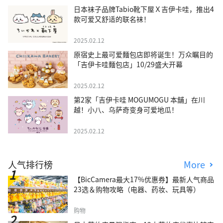
日本袜子品牌Tabio靴下屋Ｘ吉伊卡哇，推出4
款可爱又舒适的联名袜！
2025.02.12
原宿史上最可爱麵包店即将诞生！万众瞩目的
「吉伊卡哇麵包店」10/29盛大开幕
2025.02.12
第2家「吉伊卡哇 MOGUMOGU 本舖」在川
越！小八、乌萨奇变身可爱地瓜！
2025.02.12
人气排行榜
More
【BicCamera最大17%优惠券】最新人气商品
23选＆购物攻略（电器、药妆、玩具等）
购物