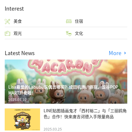
Interest
美食
住宿
观光
文化
Latest News
More
Lisa最爱的Labubu玩偶去哪买？成田机场、原宿、涩谷POP
MART开卖啦！
2025.07.10
LINE贴图插画鬼才「西村裕二」与「三丽鸥角
色」合作！快来唐吉诃德入手限量商品
2025.03.25