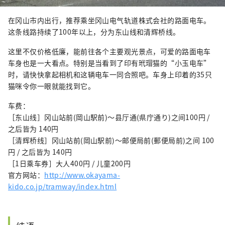
在冈山市内出行，推荐乘坐冈山电气轨道株式会社的路面电车。
这条线路持续了100年以上，分为东山线和清辉桥线。
这里不仅价格低廉，能前往各个主要观光景点，可爱的路面电车
车身也是一大看点。特别是当看到了印有玳瑁猫的“小玉电车”
时，请快快拿起相机和这辆电车一同合照吧。车身上印着的35只
猫咪令你一眼就能找到它。
车费：
［东山线］冈山站前(岡山駅前)〜县厅通(県庁通り)之间100円 /
之后皆为 140円
［清辉桥线］冈山站前(岡山駅前)〜邮便局前(郵便局前)之间 100
円 / 之后皆为 140円
［1日乘车券］大人400円 / 儿童200円
官方网站：
http://www.okayama-
kido.co.jp/tramway/index.html