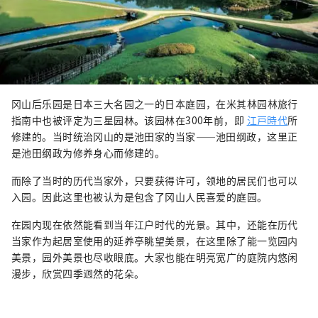
冈山后乐园是日本三大名园之一的日本庭园，在米其林园林旅行
指南中也被评定为三星园林。该园林在300年前，即
江戸時代
所
修建的。当时统治冈山的是池田家的当家——池田纲政，这里正
是池田纲政为修养身心而修建的。
而除了当时的历代当家外，只要获得许可，领地的居民们也可以
入园。因此这里也被认为是包含了冈山人民喜爱的庭园。
在园内现在依然能看到当年江户时代的光景。其中，还能在历代
当家作为起居室使用的延养亭眺望美景，在这里除了能一览园内
美景，园外美景也尽收眼底。大家也能在明亮宽广的庭院内悠闲
漫步，欣赏四季迥然的花朵。