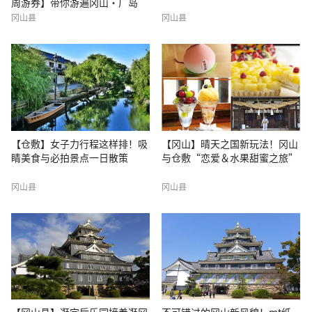
周游券】带你游遍冈山・广岛
冈山县
冈山县
【仓敷】女子力行程这样排！吸
【冈山】晴天之国新玩法！冈山
睛美食与必拍景点一日散策
与仓敷“恋爱＆水果甜蜜之旅”
冈山县
冈山县