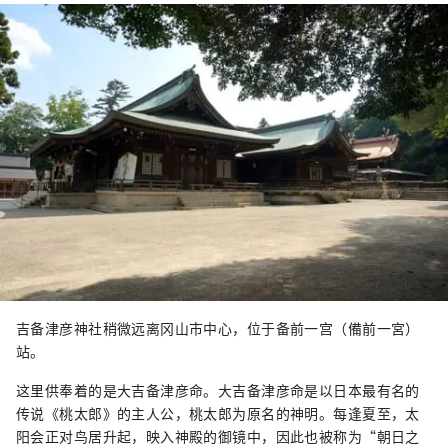
吉备津彦神社稍微远离冈山市中心，位于备前一宫（備前一宮）
站。
这里供奉着的是大吉备津彦命。大吉备津彦命是以日本最有名的
传说《桃太郎》的主人公，桃太郎为原名的神明。每逢夏至，太
阳会正对鸟居升起，映入神殿的御镜中，因此也被称为“朝日之