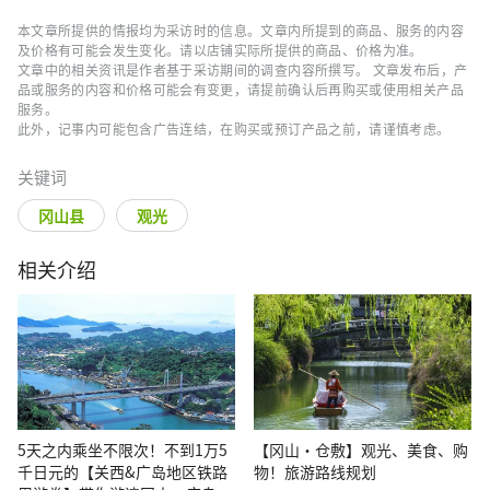
值得信赖的资讯撰写文章。
本文章所提供的情报均为采访时的信息。文章内所提到的商品、服务的内容
及价格有可能会发生变化。请以店铺实际所提供的商品、价格为准。
文章中的相关资讯是作者基于采访期间的调查内容所撰写。 文章发布后，产
品或服务的内容和价格可能会有变更，请提前确认后再购买或使用相关产品
服务。
此外，记事内可能包含广告连结，在购买或预订产品之前，请谨慎考虑。
关键词
冈山县
观光
相关介绍
5天之内乘坐不限次！不到1万5
【冈山・仓敷】观光、美食、购
千日元的【关西&广岛地区铁路
物！旅游路线规划