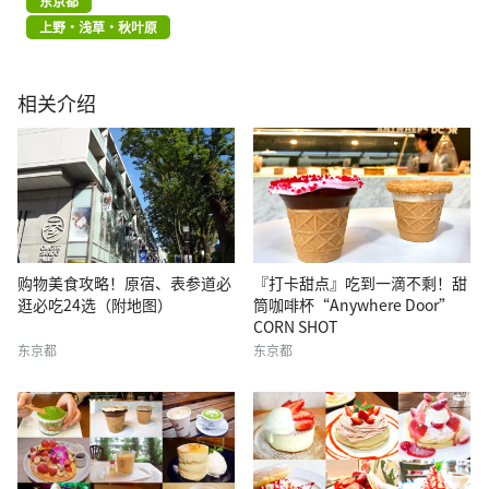
东京都
上野・浅草・秋叶原
相关介绍
购物美食攻略！原宿、表参道必
『打卡甜点』吃到一滴不剩！甜
逛必吃24选（附地图）
筒咖啡杯“Anywhere Door”
CORN SHOT
东京都
东京都