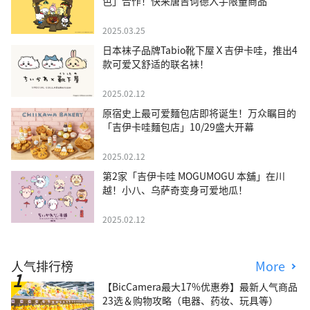
色」合作！快来唐吉诃德入手限量商品
2025.03.25
日本袜子品牌Tabio靴下屋Ｘ吉伊卡哇，推出4
款可爱又舒适的联名袜！
2025.02.12
原宿史上最可爱麵包店即将诞生！万众瞩目的
「吉伊卡哇麵包店」10/29盛大开幕
2025.02.12
第2家「吉伊卡哇 MOGUMOGU 本舖」在川
越！小八、乌萨奇变身可爱地瓜！
2025.02.12
人气排行榜
More
【BicCamera最大17%优惠券】最新人气商品
23选＆购物攻略（电器、药妆、玩具等）