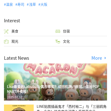
温泉
寿司
浅草
大阪
Interest
美食
住宿
观光
文化
Latest News
More
Lisa最爱的Labubu玩偶去哪买？成田机场、原宿、涩谷POP
MART开卖啦！
2025.07.10
LINE贴图插画鬼才「西村裕二」与「三丽鸥角