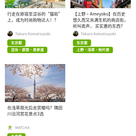
行走在原宿至涩谷的“猫街”
【上野·Ameyoko】在历史
上，成为时尚购物达人！？
悠久而又充满生机的商店街，
听叫卖声， 买实惠的东西？
Takuro Komatsuzaki
Takuro Komatsuzaki
东京都
东京都
涩谷・原宿・表参道
上野・浅草・秋叶原
在浅草观光后去赏樱吗？隅田
川沿河赏花景点3选
MATCHA