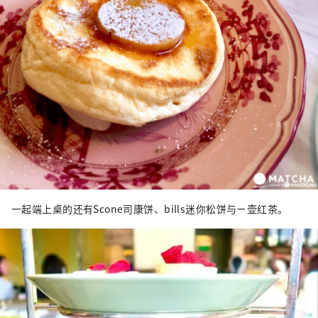
一起端上桌的还有Scone司康饼、bills迷你松饼与ㄧ壶红茶。