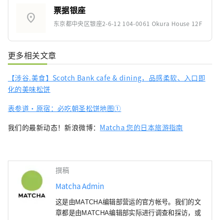
票据银座
location_on
东京都中央区银座2-6-12 104-0061 Okura House 12F
更多相关文章
【涉谷.美食】Scotch Bank cafe & dining，品感柔软、入口即
化的美味松饼
表参道・原宿：必吃朝圣松饼地图①
我们的最新动态！新浪微博：
Matcha 您的日本旅游指南
撰稿
Matcha Admin
这是由MATCHA编辑部营运的官方帐号。我们的文
章都是由MATCHA编辑部实际进行调查和採访，或