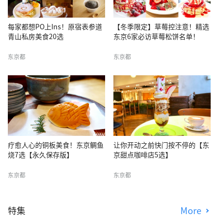
每家都想PO上Ins！原宿表参道
【冬季限定】草莓控注意！精选
青山私房美食20选
东京6家必访草莓松饼名单！
东京都
东京都
疗愈人心的铜板美食！东京鲷鱼
让你开动之前快门按不停的【东
烧7选【永久保存版】
京甜点咖啡店5选】
东京都
东京都
特集
More