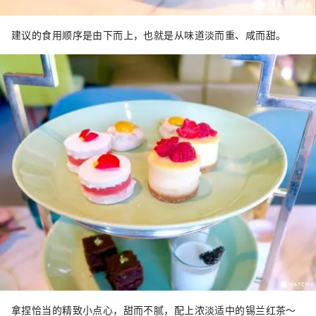
建议的食用顺序是由下而上，也就是从味道淡而重、咸而甜。
拿捏恰当的精致小点心，甜而不腻，配上浓淡适中的锡兰红茶～