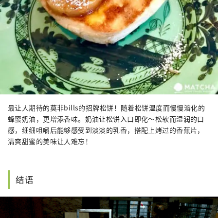
最让人期待的莫非bills的招牌松饼！随着松饼温度而慢慢溶化的
蜂蜜奶油，更增添香味。奶油让松饼入口即化～松软而湿润的口
感，细细咀嚼后能够感受到淡淡的乳香，搭配上烤过的香蕉片，
清爽甜蜜的美味让人难忘！
结语