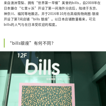
来自澳洲雪梨、拥有“世界第一早餐”美誉的bills，自2008年在
日本鎌仓“七里ヶ浜”开设了第一间海外分店后，陆续于东京、
神奈川、福冈等地展店，并于2016年10月在高级购物商圈-银座
开设了第7间店铺“bills 银座”。以日本店铺数量看来，可见
bills的人气与在日本受欢迎的程度。
“bills银座”有何不同？