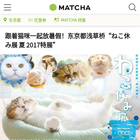
东京都
优惠券
MATCHA 特集
跟着猫咪一起放暑假！东京都浅草桥“ねこ休
み展 夏 2017特展”