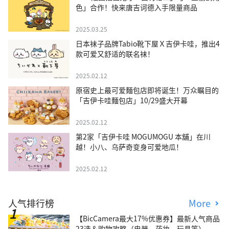
色」合作！快来唐吉诃德入手限量商品
2025.03.25
日本袜子品牌Tabio靴下屋Ｘ吉伊卡哇，推出4
款可爱又舒适的联名袜！
2025.02.12
原宿史上最可爱麵包店即将诞生！万众瞩目的
「吉伊卡哇麵包店」10/29盛大开幕
2025.02.12
第2家「吉伊卡哇 MOGUMOGU 本舖」在川
越！小八、乌萨奇变身可爱地瓜！
2025.02.12
人气排行榜
More
【BicCamera最大17%优惠券】最新人气商品
23选＆购物攻略（电器、药妆、玩具等）