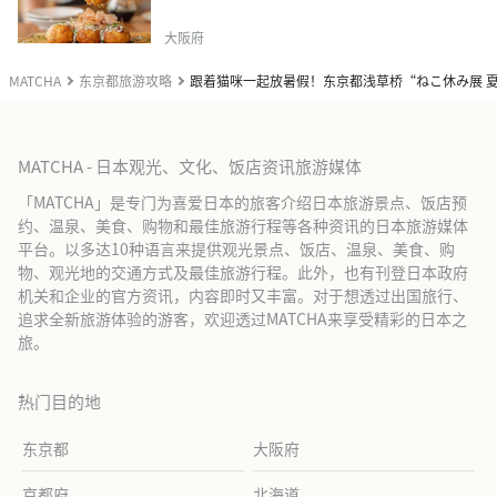
大阪府
MATCHA
东京都旅游攻略
跟着猫咪一起放暑假！东京都浅草桥“ねこ休み展 夏 
MATCHA - 日本观光、文化、饭店资讯旅游媒体
「MATCHA」是专门为喜爱日本的旅客介绍日本旅游景点、饭店预
约、温泉、美食、购物和最佳旅游行程等各种资讯的日本旅游媒体
平台。以多达10种语言来提供观光景点、饭店、温泉、美食、购
物、观光地的交通方式及最佳旅游行程。此外，也有刊登日本政府
机关和企业的官方资讯，内容即时又丰富。对于想透过出国旅行、
追求全新旅游体验的游客，欢迎透过MATCHA来享受精彩的日本之
旅。
热门目的地
东京都
大阪府
京都府
北海道