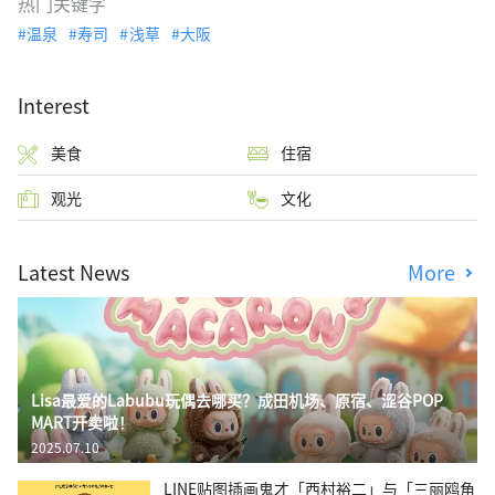
热门关键字
温泉
寿司
浅草
大阪
Interest
美食
住宿
观光
文化
Latest News
More
Lisa最爱的Labubu玩偶去哪买？成田机场、原宿、涩谷POP
MART开卖啦！
2025.07.10
LINE贴图插画鬼才「西村裕二」与「三丽鸥角