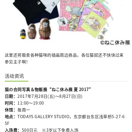
这里还将贩卖各种猫咪的插画周边商品，各位猫奴还不快快过来
参见主子啊！
活动资讯
猫の合同写真＆物贩展“ねこ休み展 夏 2017”
日期：
2017年7月28日(五)～8月27日(日)
时间：
11:00～19:00
休馆：
毎周一
地点：
TODAYS GALLERY STUDIO，东京都台东区浅草桥5-27-6
5F
入场费：
500日元 ※3岁以下免费入场