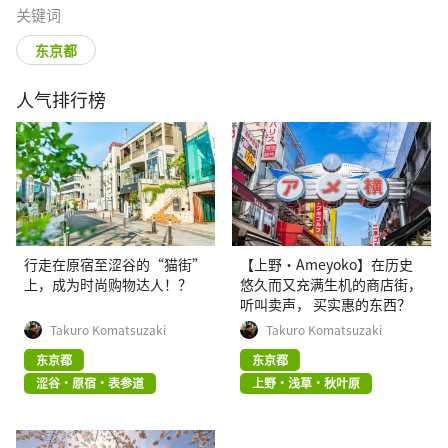
关键词
东京都
人气排行榜
行走在原宿至涩谷的“猫街”
【上野·Ameyoko】在历史
上，成为时尚购物达人！？
悠久而又充满生机的商店街，
听叫卖声， 买实惠的东西？
Takuro Komatsuzaki
Takuro Komatsuzaki
东京都
东京都
涩谷・原宿・表参道
上野・浅草・秋叶原