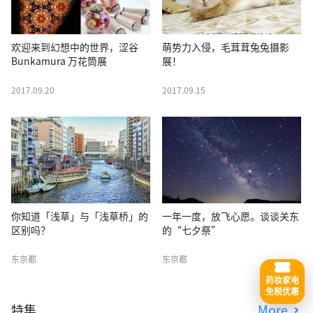
欢迎来到幻想中的世界，涩谷
萌势力入侵，毛茸茸兔兔摄影
Bunkamura 万花筒展
展！
2017.09.20
2017.09.15
你知道「浅草」与「浅草桥」的
一年一度，放飞心愿。谈谈关东
区别吗？
的“七夕祭”
东京都
东京都
药妆家电
免税优惠
特集
More