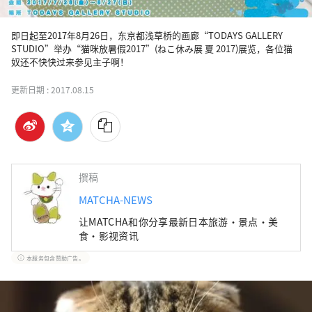
即日起至2017年8月26日，东京都浅草桥的画廊“TODAYS GALLERY 
STUDIO”举办“猫咪放暑假2017”(ねこ休み展 夏 2017)展览，各位猫
奴还不快快过来参见主子啊！
更新日期 :
2017.08.15
撰稿
MATCHA-NEWS
让MATCHA和你分享最新日本旅游・景点・美
食・影视资讯
本服务包含赞助广告。