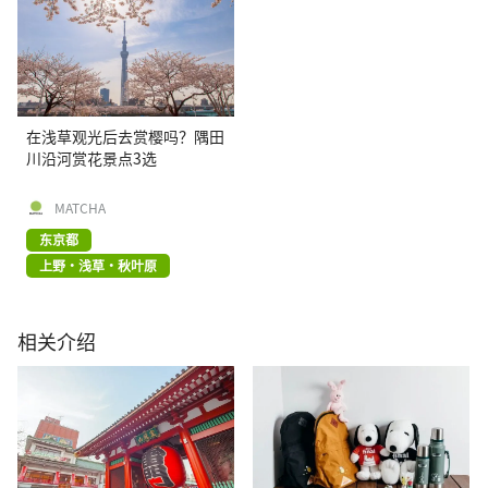
在浅草观光后去赏樱吗？隅田
川沿河赏花景点3选
MATCHA
东京都
上野・浅草・秋叶原
相关介绍