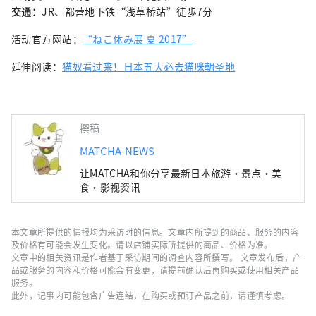
交通：
JR、都营地下铁“浅草桥站”徒歩7分
活动官方网站：
“ねこ休み展 夏 2017”
延伸阅读：
猫奴看过来！日本五大必去猫咪朝圣地
撰稿
MATCHA-NEWS
让MATCHA和你分享最新日本旅游・景点・美
食・影视资讯
本文章所提供的情报均为采访时的信息。文章内所提到的商品、服务的内容
及价格有可能会发生变化。请以店铺实际所提供的商品、价格为准。
文章中的相关资讯是作者基于采访期间的调查内容所撰写。 文章发布后，产
品或服务的内容和价格可能会有变更，请提前确认后再购买或使用相关产品
服务。
此外，记事内可能包含广告连结，在购买或预订产品之前，请谨慎考虑。