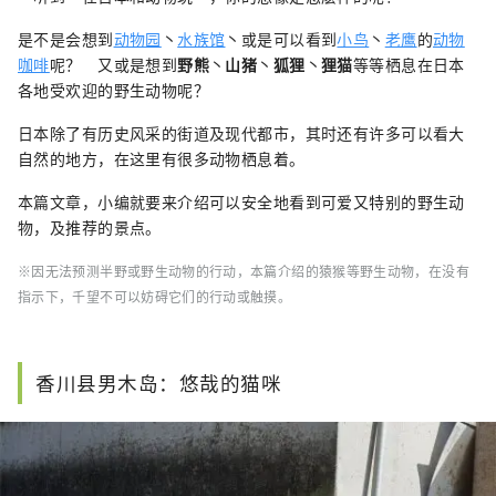
是不是会想到
动物园
丶
水族馆
丶或是可以看到
小鸟
丶
老鹰
的
动物
咖啡
呢？ 又或是想到
野熊
丶
山猪
丶
狐狸
丶
狸猫
等等栖息在日本
各地受欢迎的野生动物呢？
日本除了有历史风采的街道及现代都市，其时还有许多可以看大
自然的地方，在这里有很多动物栖息着。
本篇文章，小编就要来介绍可以安全地看到可爱又特别的野生动
物，及推荐的景点。
※因无法预测半野或野生动物的行动，本篇介绍的猿猴等野生动物，在没有
指示下，千望不可以妨碍它们的行动或触摸。
香川县男木岛：悠哉的猫咪