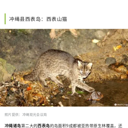
冲绳县西表岛：西表山猫
照片提供：冲绳观光会议局
冲绳诸岛
第二大的
西表岛
的岛面积9成都被亚热带原生林覆盖，还