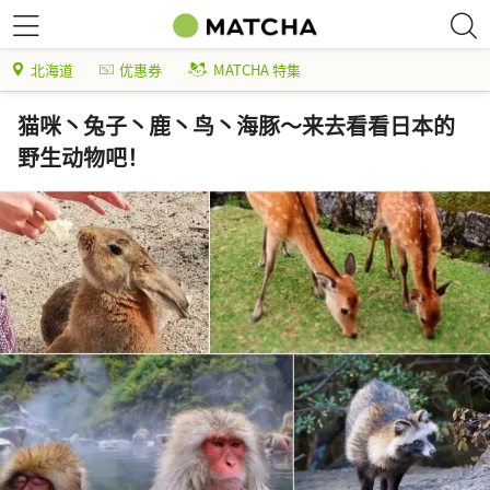
北海道
优惠券
MATCHA 特集
猫咪丶兔子丶鹿丶鸟丶海豚～来去看看日本的
野生动物吧！