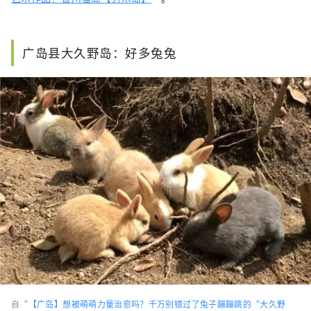
广岛县大久野岛：好多兔兔
自“
【广岛】想被萌萌力量治愈吗？千万别错过了兔子蹦蹦跳的“大久野