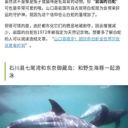
虽然这不是像是兔子或猫咪是毛茸茸的动物，但
“岩国的白蛇”
可也是非常可爱的哦。山口县岩国市自古就将白蛇视为会带来好
运的守护神，就因为这个信仰也让白蛇的量增加了。
但很可惜的是，由於都市化它们的栖息地被剥夺，因此慢慢减
少，岩国的白蛇在1972年被指定为天然记念物。想要多了解白蛇
的人可以阅读连结文章，“
山口县限定！超珍奇白蛇全世界只在
这里看的到
”。
石川县七尾湾和东京御藏岛：和野生海豚一起游
泳