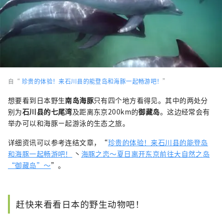
自“
珍贵的体验！来石川县的能登岛和海豚一起畅游吧！
”
想要看到日本野生
南岛海豚
只有四个地方看得见。其中的两处分
别为
石川县的七尾湾
及距离东京200km的
御藏岛
。这边经常会有
举办可以和海豚ㄧ起游泳的生态之旅。
详细资讯可以参考连结文章，“
珍贵的体验！来石川县的能登岛
和海豚一起畅游吧！
丶
海豚之恋～夏日离开东京前往大自然之岛
“御藏岛”～
”。
赶快来看看日本的野生动物吧！