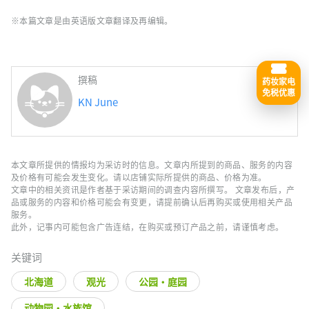
※本篇文章是由英语版文章翻译及再编辑。
撰稿
药妆家电
免税优惠
KN June
本文章所提供的情报均为采访时的信息。文章内所提到的商品、服务的内容
及价格有可能会发生变化。请以店铺实际所提供的商品、价格为准。
文章中的相关资讯是作者基于采访期间的调查内容所撰写。 文章发布后，产
品或服务的内容和价格可能会有变更，请提前确认后再购买或使用相关产品
服务。
此外，记事内可能包含广告连结，在购买或预订产品之前，请谨慎考虑。
关键词
北海道
观光
公园・庭园
动物园・水族馆