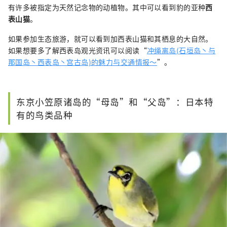
有许多被指定为天然记念物的动植物。其中可以看到豹的亚种
西
表山猫
。
如果参加生态旅游，就可以看到加西表山猫和其栖息的大自然。
如果想要多了解西表岛观光资讯可以阅读“
冲绳离岛(石垣岛丶与
那国岛丶西表岛丶宫古岛)的魅力与交通情报～
”。
东京小笠原诸岛的“母岛”和“父岛”：日本特
有的鸟类品种