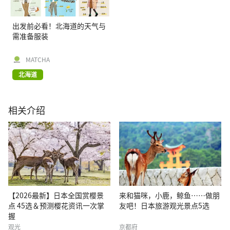
出发前必看！北海道的天气与
需准备服装
MATCHA
北海道
相关介绍
【2026最新】日本全国赏樱景
来和猫咪，小鹿，鲸鱼……做朋
点 45选＆预测樱花资讯一次掌
友吧！日本旅游观光景点5选
握
观光
京都府