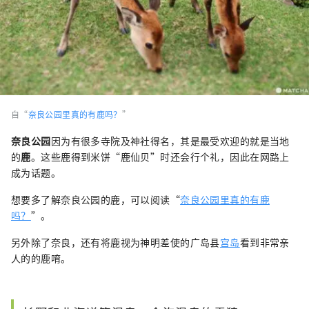
自“
奈良公园里真的有鹿吗？
”
奈良公园
因为有很多寺院及神社得名，其是最受欢迎的就是当地
的
鹿
。这些鹿得到米饼“鹿仙贝”时还会行个礼，因此在网路上
成为话题。
想要多了解奈良公园的鹿，可以阅读“
奈良公园里真的有鹿
吗？
”。
另外除了奈良，还有将鹿视为神明差使的广岛县
宫岛
看到非常亲
人的的鹿唷。