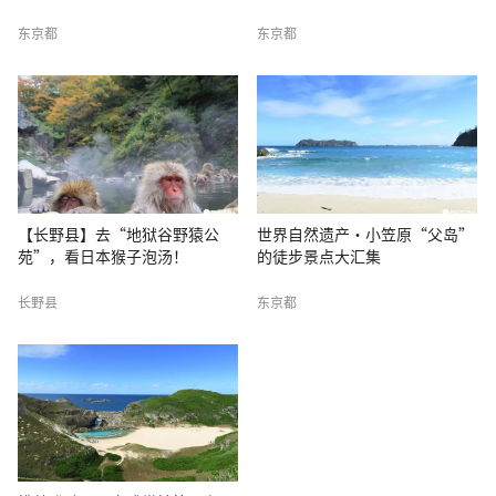
东京都
东京都
【长野县】去“地狱谷野猿公
世界自然遗产・小笠原“父岛”
苑”，看日本猴子泡汤！
的徒步景点大汇集
长野县
东京都