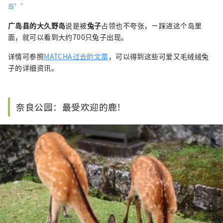
岛”
”
广岛县的大久野岛
说是被
兔子
占领也不夸张，ㄧ踩进这个岛里
面，就可以看到大约700只兔子出现。
详情可参照
MATCHA过去的文章
，可以得到这些可爱又毛绒绒兔
子的详细资讯。
奈良公园：最受欢迎的鹿!