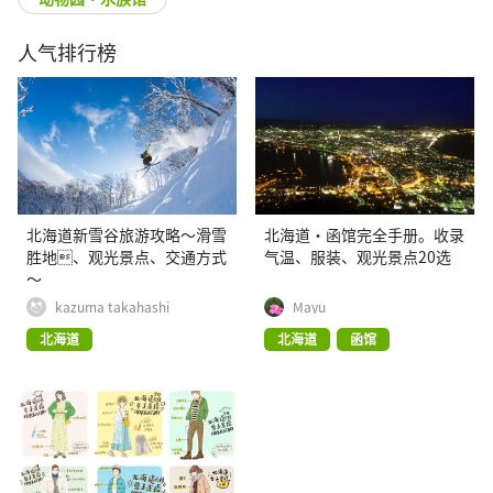
人气排行榜
北海道新雪谷旅游攻略〜滑雪
北海道・函馆完全手册。收录
胜地、观光景点、交通方式
气温、服装、观光景点20选
〜
kazuma takahashi
Mayu
北海道
北海道
函馆