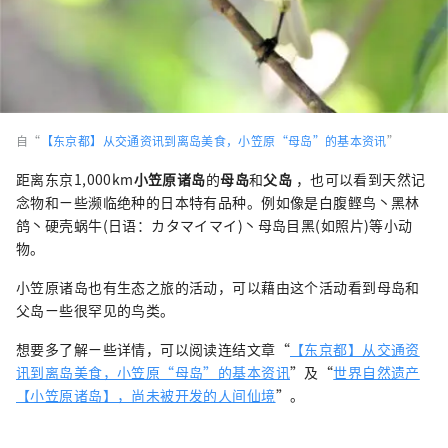
自“
【东京都】从交通资讯到离岛美食，小笠原“母岛”的基本资讯
”
距离东京1,000km
小笠原诸岛
的
母岛
和
父岛
，也可以看到天然记
念物和ㄧ些濒临绝种的日本特有品种。例如像是白腹鲣鸟丶黑林
鸽丶硬壳蜗牛(日语：カタマイマイ)丶母岛目黑(如照片)等小动
物。
小笠原诸岛也有生态之旅的活动，可以藉由这个活动看到母岛和
父岛ㄧ些很罕见的鸟类。
想要多了解ㄧ些详情，可以阅读连结文章“
【东京都】从交通资
讯到离岛美食，小笠原“母岛”的基本资讯
”及“
世界自然遗产
【小笠原诸岛】，尚未被开发的人间仙境
”。