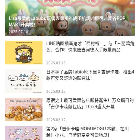
Lisa最爱的Labubu玩偶去哪买？成田机场、原宿、涩谷POP
MART开卖啦！
2025.07.10
LINE贴图插画鬼才「西村裕二」与「三丽鸥角
色」合作！快来唐吉诃德入手限量商品
2025.03.25
日本袜子品牌Tabio靴下屋Ｘ吉伊卡哇，推出4
款可爱又舒适的联名袜！
2025.02.12
原宿史上最可爱麵包店即将诞生！万众瞩目的
「吉伊卡哇麵包店」10/29盛大开幕
2025.02.12
第2家「吉伊卡哇 MOGUMOGU 本舖」在川
越！小八、乌萨奇变身可爱地瓜！