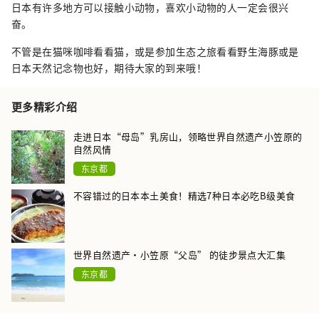
日本有许多地方可以接触小动物，喜欢小动物的人一定会很兴
奋。
不管是在猫咪咖啡看看猫，或是参加生态之旅看看野生海豚或是
日本天然记念物也好，期待大家的到来哦！
更多精彩介绍
走进日本“母岛”乳房山，领略世界自然遗产小笠原的
自然风情
东京都
不容错过的日本本土美食！精选7种日本必吃B级美食
世界自然遗产・小笠原“父岛” 的徒步景点大汇集
东京都