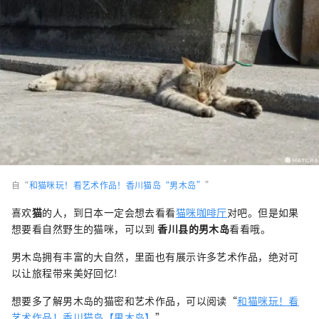
自“
和猫咪玩！看艺术作品！香川猫岛“男木岛”
”
喜欢
猫
的人，到日本一定会想去看看
猫咪咖啡厅
对吧。但是如果
想要看自然野生的猫咪，可以到
香川县的男木岛
看看哦。
男木岛拥有丰富的大自然，里面也有展示许多艺术作品，绝对可
以让旅程带来美好回忆!
想要多了解男木岛的猫密和艺术作品，可以阅读“
和猫咪玩！看
艺术作品！香川猫岛【男木岛】
”。