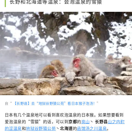
长野和北海道等温泉：会泡温泉的雪猿
自“
【长野县】去“地狱谷野猿公苑”看日本猴子泡汤！
”
日本有几个温泉地可以看到喜欢泡温泉的日本猴。如果想要看到
爱泡温泉的“雪猿”的话，可以到
京都
的
岚山
丶
长野县
山之内町
的涩温泉
和
地狱谷野猿公苑
丶
北海道
的
函馆汤之川温泉
。