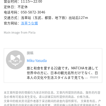
营业时间：11:15～22:00
定休日：不定休
电话号码：050-5872-3046
交通方式：浅草站（东武、都营、地下铁）出站后127m
官方网站：
浅草うな鐵
Main image from Pixta
撰稿
Miku Yasuda
旅と和食を愛する22歳です。MATCHAを通して
世界中の方に、日本の観光名所だけでなく、日
more
本人の文化や生活スタイルまで見てもらえたら
嬉しいです！
本文章所提供的情报均为采访时的信息。文章内所提到的商品、服务的内容
及价格有可能会发生变化。请以店铺实际所提供的商品、价格为准。
文章中的相关资讯是作者基于采访期间的调查内容所撰写。 文章发布后，产
品或服务的内容和价格可能会有变更，请提前确认后再购买或使用相关产品