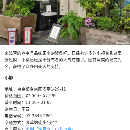
来浅草的老字号品味正宗的鳗鱼吧。已经有许多的电视台到这里
去过财，小柳已经是十分有名的人气店铺了。因其清爽的汤底为
名，获得了众多回头客的支持。
小柳
地址：東京都台東区浅草1-29-11
价格范围：¥2,000〜¥2,999
营业时间：11:30～21:00
定休日：周四
电话号码：03-3843-2861
交通方式：浅草站徒步4分钟
官方网站：
小柳（浅草うまいもの会）