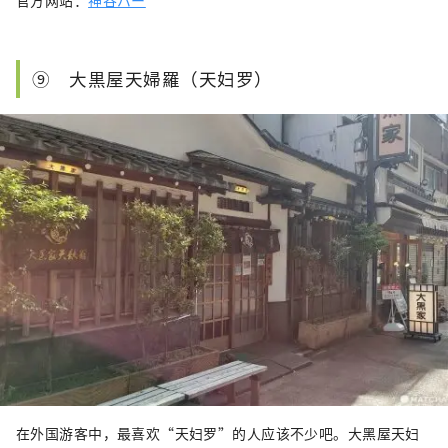
官方网站：
神谷バー
⑨ 大黒屋天婦羅（天妇罗）
在外国游客中，最喜欢“天妇罗”的人应该不少吧。大黑屋天妇