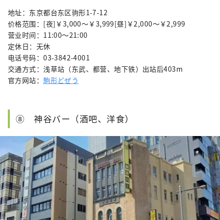
地址：东京都台东区驹形1-7-12
价格范围：[夜]￥3,000～￥3,999[昼]￥2,000～￥2,999
营业时间：11:00～21:00
定休日：无休
电话号码：03-3842-4001
交通方式：浅草站（东武、都营、地下铁）出站后403m
官方网站：
駒形どぜう
⑧ 神谷バー（酒吧、洋食）