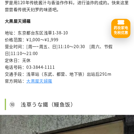
罗是用120年传统酱汁与香油作作料，进行油炸的成的。快来这里
尝尝看传统天妇罗的味道吧。
大黒屋天婦羅
药妆家电
地址：东京都台东区浅草1-38-10
免税优惠
价格范围：¥1,000〜¥1,999
营业时间：[周一~周五、日]11:10〜20:30 [周六、节假
日]11:10〜21:00
定休日：无休
电话号码：03-3844-1111
交通手段：浅草站（东武、都营、地下铁）出站后291m
官方网站：
大黒屋天婦羅
⑩ 浅草うな鐵（鳗鱼饭）