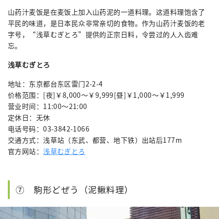
山药汁麦饭是在麦饭上加入山药泥的一道料理。这道料理饱含了
平民的味道，是日本民众非常亲切的食物。作为山药汁麦饭的老
字号，“浅草むぎとろ”提供的正宗日料，令尝过的人入齿难
忘。
浅草むぎとろ
地址：东京都台东区雷门2-2-4
价格范围：[夜]￥8,000～￥9,999[昼]￥1,000～￥1,999
营业时间：11:00～21:00
定休日：无休
电话号码：03-3842-1066
交通方式：浅草站（东武、都营、地下铁）出站后177m
官方网站：
浅草むぎとろ
⑦ 駒形どぜう（泥鳅料理）