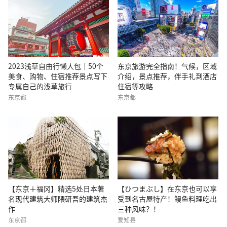
2023浅草自由行懒人包｜50个
东京旅游完全指南！气候，区域
美食、购物、住宿推荐景点写下
介绍，景点推荐，伴手礼到酒店
专属自己的浅草旅行
住宿等攻略
东京都
东京都
【东京＋福冈】精选5处日本著
【ひつまぶし】在东京也可以享
名现代建筑大师隈研吾的建筑杰
受到名古屋特产！鳗鱼料理吃出
作
三种风味？！
东京都
爱知县