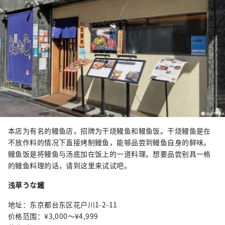
本店为有名的鳗鱼店，招牌为干烧鳗鱼和鳗鱼饭。干烧鳗鱼是在
不放作料的情况下直接烤制鳗鱼，能够品尝到鳗鱼自身的鲜味。
鳗鱼饭是将鳗鱼与汤底加在饭上的一道料理。想要品尝别具一格
的鳗鱼料理的话，请到这里来试试吧。
浅草うな鐵
地址：东京都台东区花户川1-2-11
价格范围：¥3,000〜¥4,999