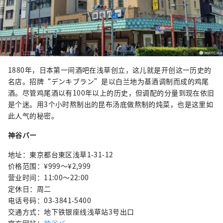
1880年，日本第一间酒吧在浅草创立，这儿就是开创这一历史的
名店。招牌“デンキブラン”是以白兰地为基酒调制而成的鸡尾
酒。尽管鸡尾酒以有100年以上的历史，但调配的分量到现在依旧
是个迷。用3个小时熬制出的昆布汤底做熬制的炖菜，也是这里如
此人气的秘密。
神谷バー
地址：東京都台東区浅草1-31-12
价格范围：¥999〜¥2,999
营业时间：11:00～22:00
定休日：周二
电话号码：03-3841-5400
交通方式：地下铁银座线浅草站3号出口