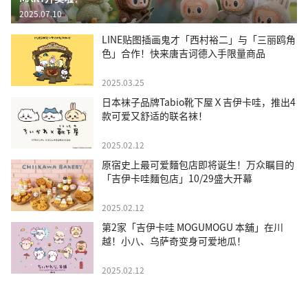
2025.07.10
LINE贴图插画鬼才「西村裕二」与「三丽鸥角
色」合作！快来唐吉诃德入手限量商品
2025.03.25
日本袜子品牌Tabio靴下屋Ｘ吉伊卡哇，推出4
款可爱又舒适的联名袜！
2025.02.12
原宿史上最可爱麵包店即将诞生！万众瞩目的
「吉伊卡哇麵包店」10/29盛大开幕
2025.02.12
第2家「吉伊卡哇 MOGUMOGU 本舖」在川
越！小八、乌萨奇变身可爱地瓜！
2025.02.12