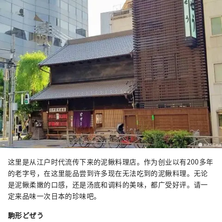
这里是从江户时代流传下来的泥鳅料理店。作为创业以有200多年
的老字号，在这里能品尝到许多现在无法吃到的泥鳅料理。无论
是泥鳅柔嫩的口感，还是汤底和调料的美味，都广受好评。请一
定来品味一次日本的珍味吧。
駒形どぜう