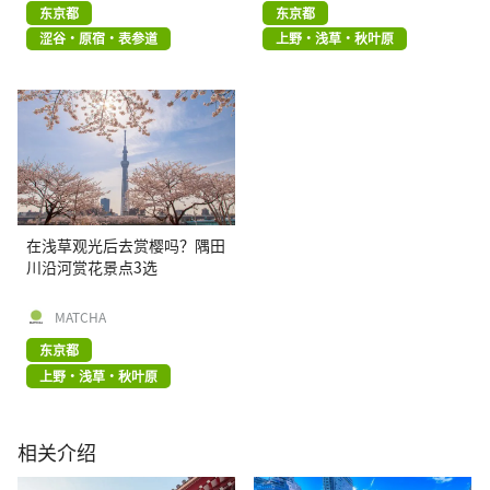
东京都
东京都
涩谷・原宿・表参道
上野・浅草・秋叶原
在浅草观光后去赏樱吗？隅田
川沿河赏花景点3选
MATCHA
东京都
上野・浅草・秋叶原
相关介绍