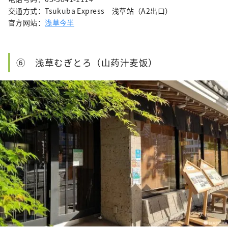
交通方式：Tsukuba Express 浅草站（A2出口）
官方网站：
浅草今半
⑥ 浅草むぎとろ（山药汁麦饭）