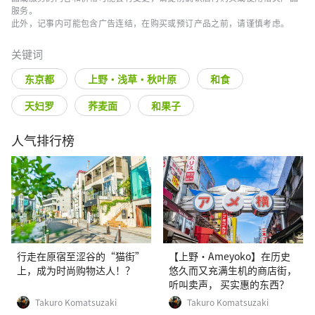
服务。
此外，记事内可能包含广告连结，在购买或预订产品之前，请谨慎考虑。
关键词
东京都
上野・浅草・秋叶原
和食
天妇罗
荞麦面
和果子
人气排行榜
行走在原宿至涩谷的“猫街”
【上野·Ameyoko】在历史
上，成为时尚购物达人！？
悠久而又充满生机的商店街，
听叫卖声， 买实惠的东西？
Takuro Komatsuzaki
Takuro Komatsuzaki