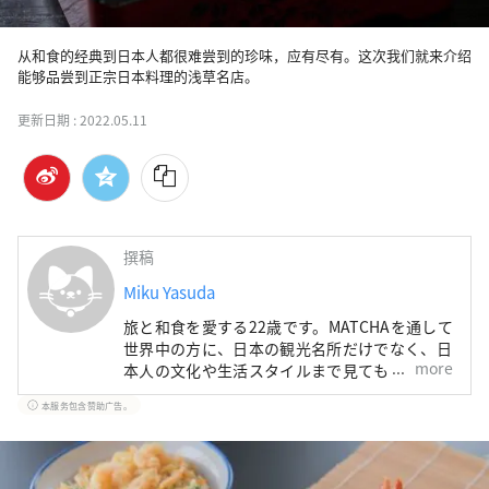
从和食的经典到日本人都很难尝到的珍味，应有尽有。这次我们就来介绍
能够品尝到正宗日本料理的浅草名店。
更新日期 :
2022.05.11
撰稿
Miku Yasuda
旅と和食を愛する22歳です。MATCHAを通して
世界中の方に、日本の観光名所だけでなく、日
more
本人の文化や生活スタイルまで見てもらえたら
嬉しいです！
本服务包含赞助广告。