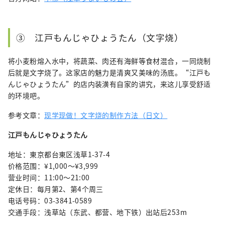
③ 江戸もんじゃひょうたん（文字烧）
将小麦粉熔入水中，将蔬菜、肉还有海鲜等食材混合，一同烧制
后就是文字烧了。这家店的魅力是清爽又美味的汤底。“江戸も
んじゃひょうたん”的店内装潢有自家的讲究，来这儿享受舒适
的环境吧。
参考文章：
现学现做！文字烧的制作方法（日文）
江戸もんじゃひょうたん
地址：東京都台東区浅草1-37-4
价格范围：¥1,000〜¥3,999
营业时间：11:00～21:00
定休日：每月第2、第4个周三
电话号码：03-3841-0589
交通手段：浅草站（东武、都营、地下铁）出站后253m