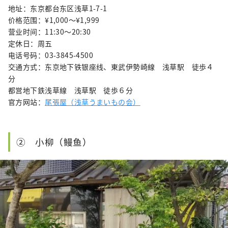
地址：东京都台东区浅草1-7-1
价格范围：¥1,000〜¥1,999
营业时间：11:30～20:30
定休日：周五
电话号码：03-3845-4500
交通方式：东京地下铁银座线、東武伊勢崎線 浅草駅 徒歩４
分
都営地下鉄浅草線 浅草駅 徒歩６分
官方网站：
尾張屋（浅草うまいもの会）
② 小柳（鳗鱼）