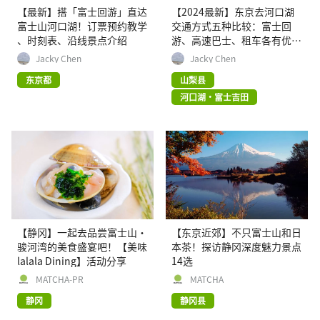
【最新】搭「富士回游」直达
【2024最新】东京去河口湖
富士山河口湖！订票预约教学
交通方式五种比较：富士回
、时刻表、沿线景点介绍
游、高速巴士、租车各有优缺
点！
Jacky Chen
Jacky Chen
东京都
山梨县
河口湖・富士吉田
【静冈】一起去品尝富士山・
【东京近郊】不只富士山和日
骏河湾的美食盛宴吧！【美味
本茶！探访静冈深度魅力景点
lalala Dining】活动分享
14选
MATCHA-PR
MATCHA
静冈
静冈县