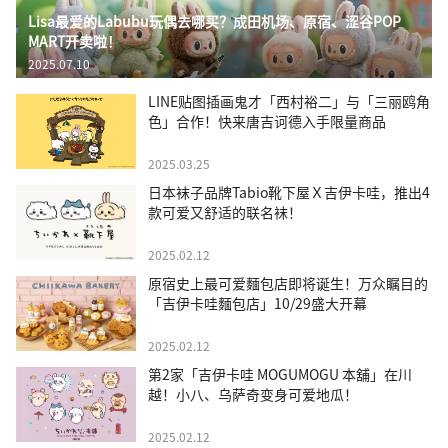
Lisa最爱的Labubu玩偶去哪买？成田机场、原宿、涩谷POP
MART开卖啦！
2025.07.10
LINE贴图插画鬼才「西村裕二」与「三丽鸥角
色」合作！快来唐吉诃德入手限量商品
2025.03.25
日本袜子品牌Tabio靴下屋Ｘ吉伊卡哇，推出4
款可爱又舒适的联名袜！
2025.02.12
原宿史上最可爱麵包店即将诞生！万众瞩目的
「吉伊卡哇麵包店」10/29盛大开幕
2025.02.12
第2家「吉伊卡哇 MOGUMOGU 本舖」在川
越！小八、乌萨奇变身可爱地瓜！
2025.02.12