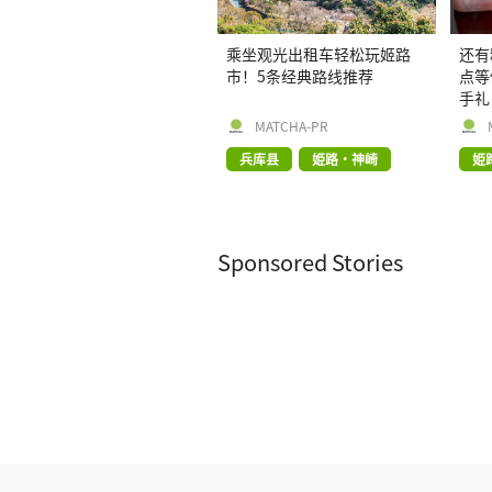
乘坐观光出租车轻松玩姬路
还有
市！5条经典路线推荐
点等
手礼
MATCHA-PR
兵库县
姫路・神崎
姫
Sponsored Stories