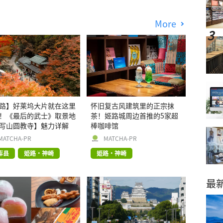
More
路】好莱坞大片就在这里
怀旧复古风建筑里的正宗抹
！《最后的武士》取景地
茶！姬路城周边首推的5家超
写山圆教寺】魅力详解
棒咖啡馆
MATCHA-PR
MATCHA-PR
库县
姫路・神崎
姫路・神崎
最