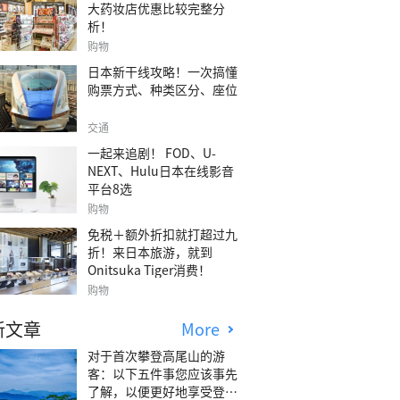
大药妆店优惠比较完整分
析！
购物
日本新干线攻略！一次搞懂
购票方式、种类区分、座位
交通
一起来追剧！ FOD、U-
NEXT、Hulu日本在线影音
平台8选
购物
免税＋额外折扣就打超过九
折！来日本旅游，就到
Onitsuka Tiger消费！
购物
新文章
More
对于首次攀登高尾山的游
客：以下五件事您应该事先
了解，以便更好地享受登山