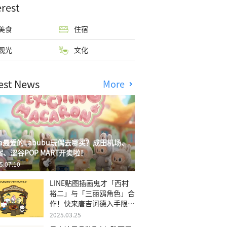
erest
美食
住宿
观光
文化
est News
More
isa最爱的Labubu玩偶去哪买？成田机场、
宿、涩谷POP MART开卖啦！
5.07.10
LINE贴图插画鬼才「西村
裕二」与「三丽鸥角色」合
作！快来唐吉诃德入手限量
商品
2025.03.25