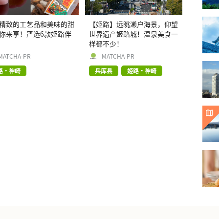
精致的工艺品和美味的甜
【姬路】远眺濑户海景，仰望
你来享！严选6款姬路伴
世界遗产姬路城！温泉美食一
样都不少！
MATCHA-PR
MATCHA-PR
路・神崎
兵库县
姫路・神崎