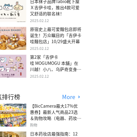
日本袜子品牌Tabio靴下屋
Ｘ吉伊卡哇，推出4款可爱
又舒适的联名袜！
2025.02.12
原宿史上最可爱麵包店即将
诞生！万众瞩目的「吉伊卡
哇麵包店」10/29盛大开幕
2025.02.12
第2家「吉伊卡
哇 MOGUMOGU 本舖」在
川越！小八、乌萨奇变身可
爱地瓜！
2025.02.12
气排行榜
More
【BicCamera最大17%优
惠券】最新人气商品23选
＆购物攻略（电器、药妆、
玩具等）
购物
日本药妆店最强指南：12