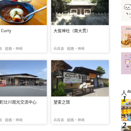
 Curry
大俊神社（南大贯）
县
姫路・神崎
兵库县
姫路・神崎
人
町辻川观光交流中心
望麦之馆
县
姫路・神崎
兵库县
姫路・神崎