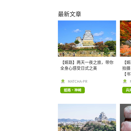
最新文章
【姬路】两天一夜之旅，带你
【姬
全身心感受日式之美
拍摄
【书
MATCHA-PR
姫路・神崎
兵