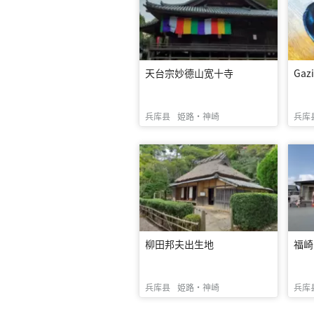
天台宗妙德山宽十寺
Gazi
兵库县
姫路・神崎
兵库
柳田邦夫出生地
福崎
兵库县
姫路・神崎
兵库