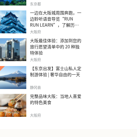
之旅。
东京都
一边在大阪城周围奔跑，一
边聆听语音导览“RUN
RUN LEARN”，了解历
史。
大阪府
大阪最佳体验：添加到您的
旅行愿望清单中的 20 种独
特体验
大阪府
【东京出发】富士山私人定
制游体验 | 奢华自由的一天
静冈县
完整品味大阪：当地人喜爱
的特色美食
大阪府