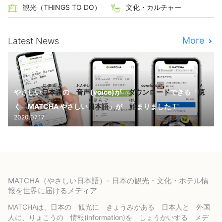
観光（THINGS TO DO）
文化・カルチャー
More
Latest News
にほんご
おんせい
download
き
やさしい
日本語
の
音声
(voice)が
ダウンロード
できる「
聴
にほんご
はじ
く MATCHA やさしい
日本語
」が
始
まりました！
2020.07.17
MATCHA（やさしい日本語）- 日本の観光・文化・ホテル情
報を世界に届けるメディア
MATCHAは、日本の 観光に きょうみがある 日本人と 外国
人に、りょこうの 情報(information)を しょうかいする メデ