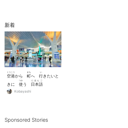
新着
くうこう
まち
い
空港
から
町
へ
行
きたいと
つか
にほんご
きに
使
う
日本語
phrase
Kobayashi
フレーズ
9つ
Sponsored Stories