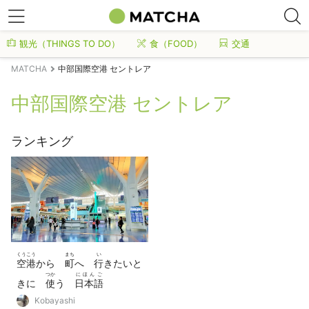
観光（THINGS TO DO）
食（FOOD）
交通
MATCHA
中部国際空港 セントレア
中部国際空港 セントレア
ランキング
くうこう
まち
い
空港
から
町
へ
行
きたいと
つか
にほんご
きに
使
う
日本語
phrase
Kobayashi
フレーズ
9つ