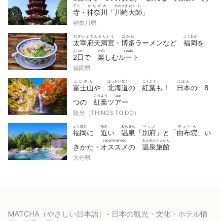
てら
かながわ
かわさき
だいし
寺
・
神奈川
「
川崎
大師
」
神奈川県
だざいふてんまんぐう
はかた
ふくおか
太宰府天満宮
・
博多
ラーメンなど
福岡
を
ふつか
たの
route
2日
で
楽
しむ
ルート
福岡県
ふじさん
ほっかいどう
こうよう
にほん
富士山
や
北海道
の
紅葉
も！
日本
の 8
こうよう
tour
つの
紅葉
ツアー
観光（THINGS TO DO）
ふくおか
ちか
おんせん
べっぷ
ゆふいん
福岡
に
近
い
温泉
「
別府
」と「
由布院
」い
recommended
おんせんりょかん
きかた・
オススメ
の
温泉旅館
大分県
MATCHA（やさしい日本語）- 日本の観光・文化・ホテル情