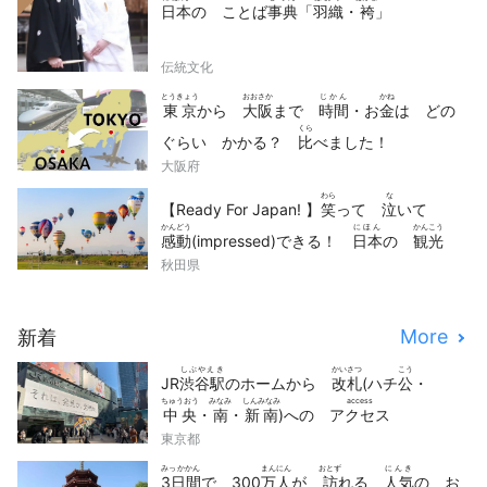
日本
の ことば
事典
「
羽織
・
袴
」
伝統文化
とうきょう
おおさか
じかん
かね
東京
から
大阪
まで
時間
・お
金
は どの
くら
ぐらい かかる？
比
べました！
大阪府
わら
な
【Ready For Japan! 】
笑
って
泣
いて
かんどう
にほん
かんこう
感動
(impressed)できる！
日本
の
観光
どうが
せん
秋田県
動画
10
選
More
新着
しぶやえき
かいさつ
こう
JR
渋谷駅
のホームから
改札
(ハチ
公
・
ちゅうおう
みなみ
しんみなみ
access
中央
・
南
・
新南
)への
アクセス
東京都
みっかかん
まんにん
おとず
にんき
3日間
で 300
万人
が
訪
れる
人気
の お