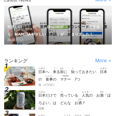
にほんご
おんせい
download
き
やさしい
日本語
の
音声
(voice)が
ダウンロード
できる「
聴
にほんご
はじ
く MATCHA やさしい
日本語
」が
始
まりました！
2020.07.17
More
ランキング
にほん
く
まえ
し
にほん
日本
へ
来
る
前
に
知
っておきたい
日本
しょくじ
manner
の
食事
の
マナー
7つ
食（FOOD）
にほん
う
にんき
さけ
日本
だけで
売
っている
人気
の お
酒
「ほ
さけ
ろよい」は どんな お
酒
？
焼酎
にほん
じてん
はおり
はかま