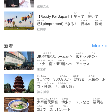
伝統文化
わら
な
【Ready For Japan! 】
笑
って
泣
いて
かんどう
にほん
かんこう
感動
(impressed)できる！
日本
の
観光
どうが
せん
秋田県
動画
10
選
More
新着
しぶやえき
かいさつ
こう
JR
渋谷駅
のホームから
改札
(ハチ
公
・
ちゅうおう
みなみ
しんみなみ
access
中央
・
南
・
新南
)への
アクセス
東京都
みっかかん
まんにん
おとず
にんき
3日間
で 300
万人
が
訪
れる
人気
の お
てら
かながわ
かわさき
だいし
寺
・
神奈川
「
川崎
大師
」
神奈川県
だざいふてんまんぐう
はかた
ふくおか
太宰府天満宮
・
博多
ラーメンなど
福岡
を
ふつか
たの
route
2日
で
楽
しむ
ルート