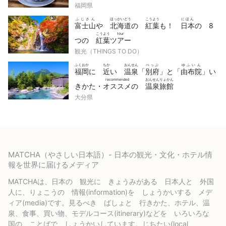
福岡県
ふじさん
ほっかいどう
こうよう
にほん
富士山
や
北海道
の
紅葉
も！
日本
の 8
こうよう
tour
つの
紅葉
ツアー
観光（THINGS TO DO）
ふくおか
ちか
おんせん
べっぷ
ゆふいん
福岡
に
近
い
温泉
「
別府
」と「
由布院
」い
recommended
おんせんりょかん
きかた・
オススメ
の
温泉旅館
大分県
MATCHA（やさしい日本語）- 日本の観光・文化・ホテル情
報を世界に届けるメディア
MATCHAは、日本の 観光に きょうみがある 日本人と 外国
人に、りょこうの 情報(information)を しょうかいする メデ
ィア(media)です。見るべき ばしょと 行きかた、ホテル、温
泉、食事、買い物、モデルコース(itinerary)などを いろいろな
国の ことばで しょうかいしています。じちたい(local