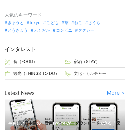
人気のキーワード
きょうと
tokyo
こども
茶
ねこ
さくら
とうきょう
ふくおか
コンビニ
タクシー
インタレスト
食（FOOD）
宿泊（STAY）
観光（THINGS TO DO）
文化・カルチャー
More
Latest News
にほんご
おんせい
download
き
やさしい
日本語
の
音声
(voice)が
ダウンロード
できる「
聴
にほんご
はじ