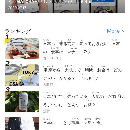
く MATCHA やさしい
日本語
」が
始
まりました！
2020.07.17
More
ランキング
にほん
く
まえ
し
にほん
日本
へ
来
る
前
に
知
っておきたい
日本
しょくじ
manner
の
食事
の
マナー
7つ
食（FOOD）
とうきょう
おおさか
じかん
かね
東京
から
大阪
まで
時間
・お
金
は どの
くら
ぐらい かかる？
比
べました！
大阪府
にほん
う
にんき
さけ
日本
だけで
売
っている
人気
の お
酒
「ほ
さけ
ろよい」は どんな お
酒
？
焼酎
にほん
じてん
はおり
はかま
日本
の ことば
事典
「
羽織
・
袴
」