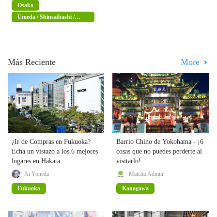
Osaka
Umeda / Shinsaibashi /
Namba
Más Reciente
More
¿Ir de Compras en Fukuoka?
Barrio Chino de Yokohama - ¡6
Echa un vistazo a los 6 mejores
cosas que no puedes perderte al
lugares en Hakata
visitarlo!
Ai Yoneda
Matcha Admin
Fukuoka
Kanagawa