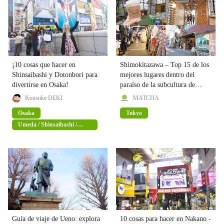
¡10 cosas que hacer en
Shimokitazawa – Top 15 de los
Shinsaibashi y Dotonbori para
mejores lugares dentro del
divertirse en Osaka!
paraíso de la subcultura de
moda de Tokio
Kousuke DEKI
MATCHA
Osaka
Tokyo
Umeda / Shinsaibashi /
Namba
Guía de viaje de Ueno: explora
10 cosas para hacer en Nakano -