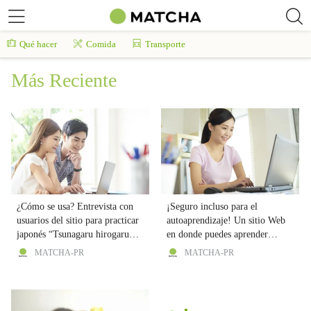
Qué hacer
Comida
Transporte
Más Reciente
¿Cómo se usa? Entrevista con
¡Seguro incluso para el
usuarios del sitio para practicar
autoaprendizaje! Un sitio Web
japonés “Tsunagaru hirogaru
en donde puedes aprender
nihongo de no kurashi”
japonés con videos "Creando
MATCHA-PR
MATCHA-PR
lazos y ampliando horizontes en
la vida cotidiana a través del
idioma japonés"