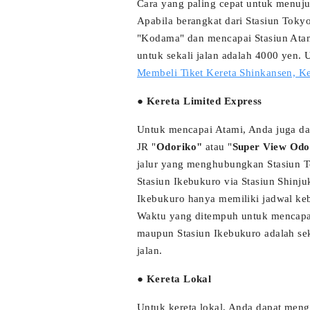
Cara yang paling cepat untuk menuj
Apabila berangkat dari Stasiun Tok
"Kodama" dan mencapai Stasiun Atam
untuk sekali jalan adalah 4000 yen. 
Membeli Tiket Kereta Shinkansen, K
● Kereta Limited Express
Untuk mencapai Atami, Anda juga da
JR "
Odoriko"
atau "
Super View Odo
jalur yang menghubungkan Stasiun 
Stasiun Ikebukuro via Stasiun Shinju
Ikebukuro hanya memiliki jadwal keb
Waktu yang ditempuh untuk mencapai 
maupun Stasiun Ikebukuro adalah sek
jalan.
● Kereta Lokal
Untuk kereta lokal, Anda dapat meng