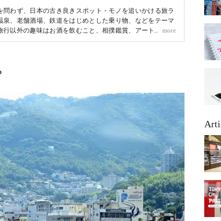
を問わず、日本の古き良きスポット・モノを追いかける旅ラ
温泉、老舗酒場、鉄道をはじめとした乗り物、などをテーマ
旅行以外の趣味はお酒を飲むこと、相撲鑑賞、アート鑑賞、
more
w.edoyu.work/
?
Arti