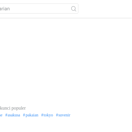
kunci populer
me
asakusa
pakaian
tokyo
suvenir