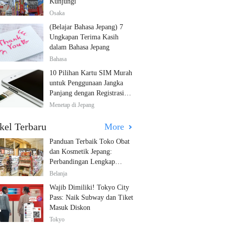
Kunjungi
Osaka
(Belajar Bahasa Jepang) 7
Ungkapan Terima Kasih
dalam Bahasa Jepang
Bahasa
10 Pilihan Kartu SIM Murah
untuk Penggunaan Jangka
Panjang dengan Registrasi
Multibahasa!
Menetap di Jepang
kel Terbaru
More
Panduan Terbaik Toko Obat
dan Kosmetik Jepang:
Perbandingan Lengkap
Diskon dari 12 Toko Farmasi
Belanja
Utama!
Wajib Dimiliki! Tokyo City
Pass: Naik Subway dan Tiket
Masuk Diskon
Tokyo