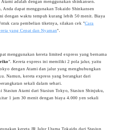
u Atami adalah dengan menggunakan shinkansen.
yo, Anda dapat menggunakan Tokaido Shinkansen
i dengan waktu tempuh kurang lebih 50 menit. Biaya
Untuk cara pembelian tiketnya, silakan cek "
Cara
ereta yang Cepat dan Nyaman
".
pat menggunakan kereta limited express yang bernama
riko
". Kereta express ini memiliki 2 pola jalur, yaitu
Tokyo dengan Atami dan jalur yang menghubungkan
ku. Namun, kereta express yang berangkat dari
erangkatan sekali dalam sehari.
Stasiun Atami dari Stasiun Tokyo, Stasiun Shinjuku,
itar 1 jam 30 menit dengan biaya 4.000 yen sekali
gunakan kereta JR Jalur Utama Tokaido dari Stasiun