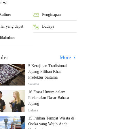
rest
Kuliner
Penginapan
Hal yang dapat
Budaya
dilakukan
uler
More
5 Kerajinan Tradisional
Jepang Pilihan Khas
Prefektur Saitama
Saitama
16 Frasa Umum dalam
Perkenalan Dasar Bahasa
Jepang
Bahasa
15 Pilihan Tempat Wisata di
Osaka yang Wajib Anda