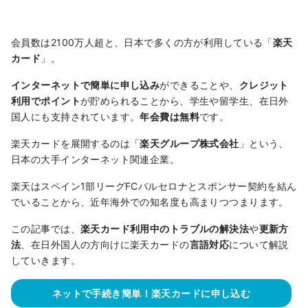
会員数は2100万人超と、日本で多くの方が利用している「
楽天
カード
」。
インターネットで簡単に申し込み
ができることや、
クレジット
利用でポイント
が貯められることから、学生や留学生、在日外
国人にも支持されています。
年会費は無料
です。
楽天カードを展開するのは「
楽天グループ株式会社
」という、
日本の大手インターネット関連企業。
楽天はスペイン1部リーグFCバルセロナとスポンサー契約を結ん
でいることから、近年海外での知名度も高まりつつまります。
この記事では、
楽天カード利用中のトラブルの解決法
や
更新方
法
、在日外国人の方向けに楽天カードの
言語対応
について解説
していきます。
ネットで手続き簡単！楽天カードに申し込む