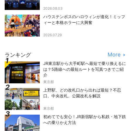
2026.08.03
ハウステンボスのハロウィンが進化！ミッフ
ィーと本格ホラーに大興奮
2026.07.29
More
ランキング
JR東京駅から大手町駅へ最短で乗り換えるに
は？5路線への最短ルートを写真つきでご紹
介
東京都
上野駅、どの改札口から出れば最短？不忍
口、中央改札、公園改札を解説
東京都
初めてでも安心！JR新宿駅から私鉄・地下鉄
への乗りかえ方法