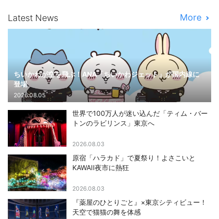
More
Latest News
ちいかわが空を飛ぶ！ANA「ちいかわジェット」が国内線に
登場
2026.08.05
世界で100万人が迷い込んだ「ティム・バー
トンのラビリンス」東京へ
2026.08.03
原宿「ハラカド」で夏祭り！よさこいと
KAWAII夜市に熱狂
2026.08.03
『薬屋のひとりごと』×東京シティビュー！
天空で猫猫の舞を体感