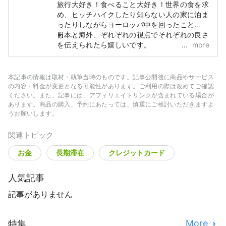
旅行大好き！食べること大好き！世界の食を求
め、ヒッチハイクしたり知らない人の家に泊ま
ったりしながらヨーロッパ中を回ったこと
も……！
日本と海外、ぞれぞれの視点でそれぞれの良さ
を伝えられたら嬉しいです。
more
本記事の情報は取材・執筆当時のものです。記事公開後に商品やサービス
の内容・料金が変更となる可能性があります。ご利用の際は改めてご確認
ください。また、記事には、アフィリエイトリンクが含まれている場合が
あります。商品の購入、予約にあたっては、慎重にご検討いただきますよ
うお願いします。
関連トピック
お金
長期滞在
クレジットカード
人気記事
記事がありません
More
特集