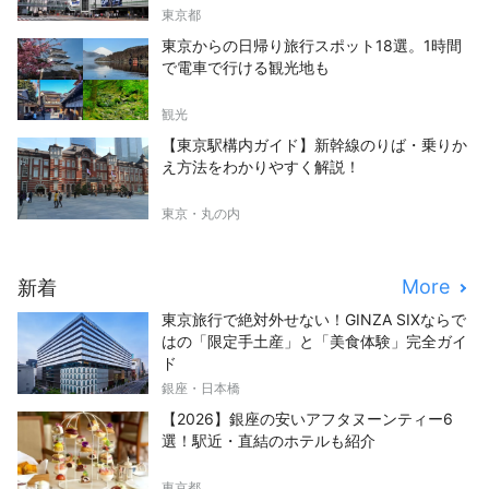
東京都
東京からの日帰り旅行スポット18選。1時間
で電車で行ける観光地も
観光
【東京駅構内ガイド】新幹線のりば・乗りか
え方法をわかりやすく解説！
東京・丸の内
More
新着
東京旅行で絶対外せない！GINZA SIXならで
はの「限定手土産」と「美食体験」完全ガイ
ド
銀座・日本橋
【2026】銀座の安いアフタヌーンティー6
選！駅近・直結のホテルも紹介
東京都